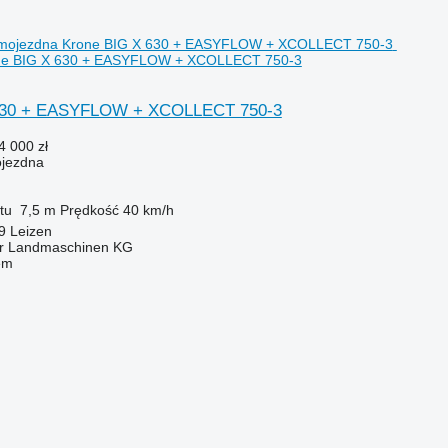
ne BIG X 630 + EASYFLOW + XCOLLECT 750-3
630 + EASYFLOW + XCOLLECT 750-3
4 000 zł
ojezdna
tu
7,5 m
Prędkość
40 km/h
9 Leizen
er Landmaschinen KG
em