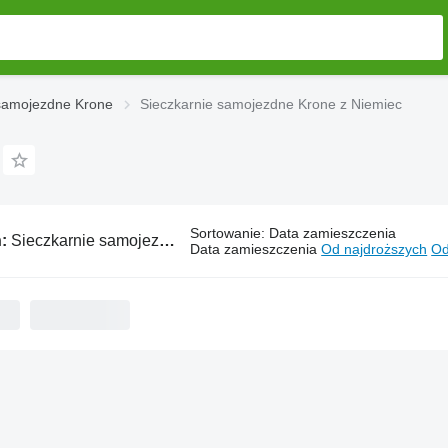
 samojezdne Krone
Sieczkarnie samojezdne Krone z Niemiec
Sortowanie
:
Data zamieszczenia
ń:
Sieczkarnie samojezdne Krone z Niemiec
Data zamieszczenia
Od najdroższych
Od