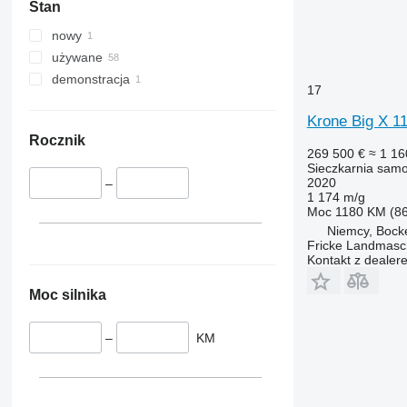
Stan
nowy
używane
demonstracja
17
Krone Big X 1
Rocznik
269 500 €
≈ 1 16
Sieczkarnia sam
2020
–
1 174 m/g
Moc
1180 KM (8
Niemcy, Bock
Fricke Landmas
Kontakt z dealer
Moc silnika
–
KM