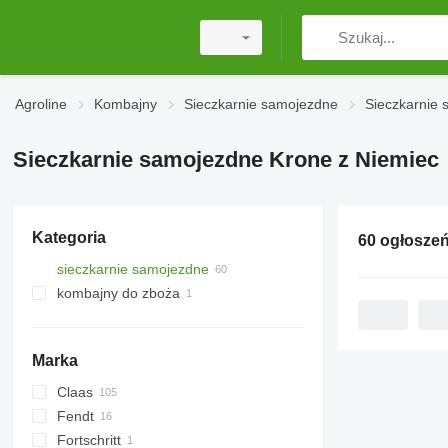
Agroline
Kombajny
Sieczkarnie samojezdne
Sieczkarnie
Sieczkarnie samojezdne Krone z Niemiec
Kategoria
60 ogłosze
sieczkarnie samojezdne
kombajny do zboża
Marka
Claas
Spartan
Fendt
Jaguar
Fortschritt
Orbis
Katana