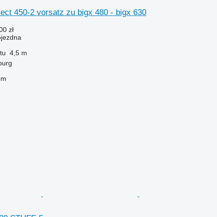
ect 450-2 vorsatz zu bigx 480 - bigx 630
00 zł
ojezdna
tu
4,5 m
burg
em