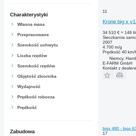
11
Charakterystyki
Krone big x v1
Własna masa
34 510 €
≈ 148 6
Przepracowane
Sieczkarnia sam
2007
Szerokość uchwytu
4 700 m/g
Prędkość
40 km/
Liczba rzędów
Niemcy, Ham
E-FARM GmbH
Szerokość rzędów
Kontakt z dealer
Objętość zbiornika
Wydajność
Prędkość robocza
Prędkość
bigx 480 - bigx 6
Zabudowa
17