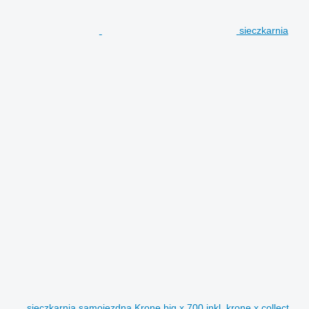
sieczkarnia
sieczkarnia samojezdna Krone big x 700 inkl. krone x collect