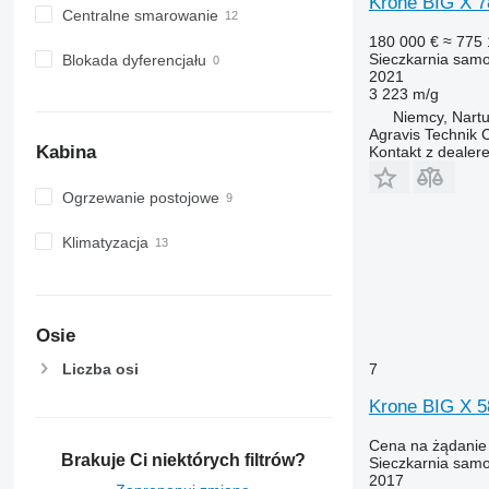
Krone BIG X 
Centralne smarowanie
180 000 €
≈ 775 
Sieczkarnia sam
Blokada dyferencjału
2021
3 223 m/g
Niemcy, Nart
Agravis Technik
Kabina
Kontakt z dealer
Ogrzewanie postojowe
Klimatyzacja
Osie
7
Liczba osi
Krone BIG X 5
Cena na żądanie
Brakuje Ci niektórych filtrów?
Sieczkarnia sam
2017