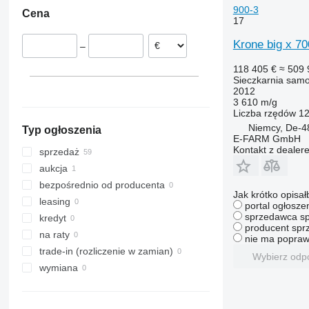
Hannover
Litwa
900-3
Cena
Munich
Czechy
17
Emsbüren
Francja
Krone big x 700
–
Nartum
Rumunia
Regensburg
Włochy
118 405 €
≈ 509 
Sieczkarnia sam
Magdeburg
Hiszpania
2012
pokaż wszystkie
Sittensen
3 610 m/g
Liczba rzędów
1
pokaż wszystkie
Niemcy, De-4
Typ ogłoszenia
E-FARM GmbH
Kontakt z dealer
sprzedaż
aukcja
bezpośrednio od producenta
Jak krótko opisał
leasing
portal ogłosze
sprzedawca sp
kredyt
producent sprz
na raty
nie ma popraw
trade-in (rozliczenie w zamian)
Wybierz odp
wymiana