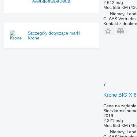
Zaproponuj zmianę
2 642 m/g
Moc
585 KM (43
Niemcy, Land
CLAAS Vertriebs
Kontakt z dealer
Szczegóły dotyczące marki
Krone
7
Krone BIG X 6
Cena na żądanie
Sieczkarnia sam
2019
2 321 m/g
Moc
653 KM (48
Niemcy, Land
CLAAS Vertriebs