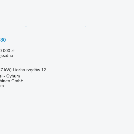
180
0 000 zł
ojezdna
67 kW)
Liczba rzędów
12
el - Gyhum
chinen GmbH
em