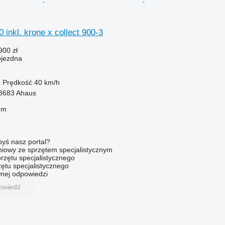
 inkl. krone x collect 900-3
900 zł
ojezdna
2
Prędkość
40 km/h
8683 Ahaus
em
byś nasz portal?
niowy ze sprzętem specjalistycznym
rzętu specjalistycznego
ętu specjalistycznego
nej odpowiedzi
owiedź