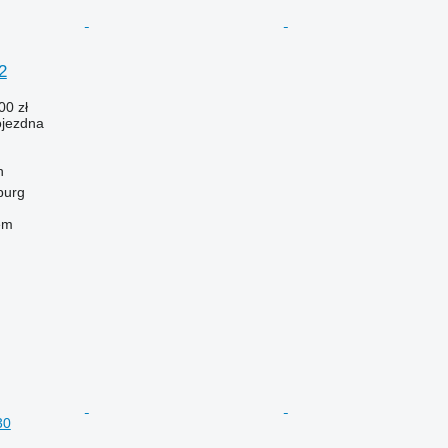
2
00 zł
ojezdna
h
burg
em
30