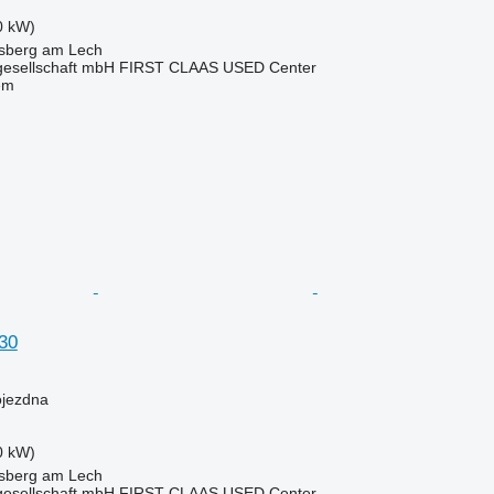
0 kW)
sberg am Lech
gesellschaft mbH FIRST CLAAS USED Center
em
30
ojezdna
0 kW)
sberg am Lech
gesellschaft mbH FIRST CLAAS USED Center