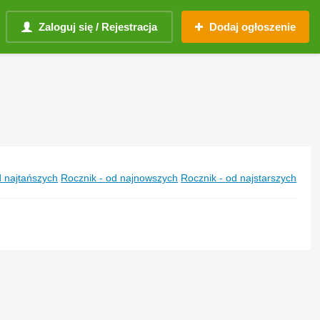
Zaloguj się / Rejestracja
Dodaj ogłoszenie
 najtańszych
Rocznik - od najnowszych
Rocznik - od najstarszych