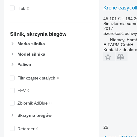
Krone easycoll
Hak
45 101 €
≈ 194 2
Sieczkarnia sam
2017
Szerokość uchwy
Silnik, skrzynia biegów
Niemcy, Ham
Marka silnika
E-FARM GmbH
Kontakt z dealer
Model silnika
Paliwo
Filtr cząstek stałych
EEV
Zbiornik AdBlue
Skrzynia biegów
25
Retarder