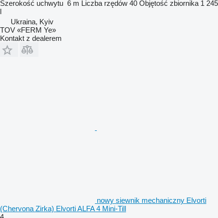
Szerokość uchwytu
6 m
Liczba rzędów
40
Objętość zbiornika
1 245
l
Ukraina, Kyiv
TOV «FERM Ye»
Kontakt z dealerem
nowy siewnik mechaniczny Elvorti
(Chervona Zirka) Elvorti ALFA 4 Mini-Till
4