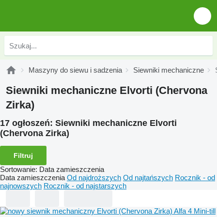
Maszyny do siewu i sadzenia
Siewniki mechaniczne
Siewniki mechaniczne Elvorti (Chervona
Zirka)
17 ogłoszeń:
Siewniki mechaniczne Elvorti
(Chervona Zirka)
Filtruj
Sortowanie
:
Data zamieszczenia
Data zamieszczenia
Od najdroższych
Od najtańszych
Rocznik - od
najnowszych
Rocznik - od najstarszych