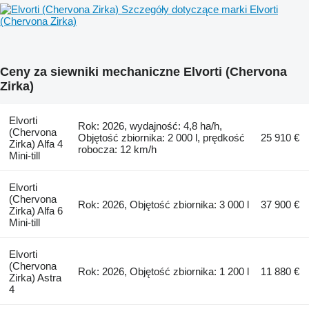
Szczegóły dotyczące marki Elvorti
(Chervona Zirka)
Ceny za siewniki mechaniczne Elvorti (Chervona
Zirka)
Elvorti
Rok: 2026, wydajność: 4,8 ha/h,
(Chervona
Objętość zbiornika: 2 000 l, prędkość
25 910 €
Zirka) Alfa 4
robocza: 12 km/h
Mini-till
Elvorti
(Chervona
Rok: 2026, Objętość zbiornika: 3 000 l
37 900 €
Zirka) Alfa 6
Mini-till
Elvorti
(Chervona
Rok: 2026, Objętość zbiornika: 1 200 l
11 880 €
Zirka) Astra
4