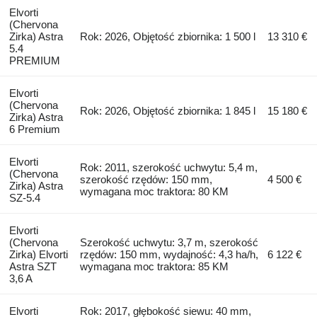
Elvorti
(Chervona
Zirka) Astra
Rok: 2026, Objętość zbiornika: 1 500 l
13 310 €
5.4
PREMIUM
Elvorti
(Chervona
Rok: 2026, Objętość zbiornika: 1 845 l
15 180 €
Zirka) Astra
6 Premium
Elvorti
Rok: 2011, szerokość uchwytu: 5,4 m,
(Chervona
szerokość rzędów: 150 mm,
4 500 €
Zirka) Astra
wymagana moc traktora: 80 KM
SZ-5.4
Elvorti
(Chervona
Szerokość uchwytu: 3,7 m, szerokość
Zirka) Elvorti
rzędów: 150 mm, wydajność: 4,3 ha/h,
6 122 €
Astra SZT
wymagana moc traktora: 85 KM
3,6 A
Elvorti
Rok: 2017, głębokość siewu: 40 mm,