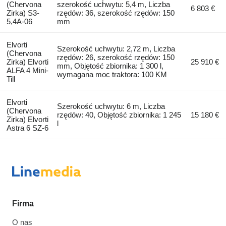
(Chervona
szerokość uchwytu: 5,4 m, Liczba
6 803 €
Zirka) S3-
rzędów: 36, szerokość rzędów: 150
5,4A-06
mm
Elvorti
Szerokość uchwytu: 2,72 m, Liczba
(Chervona
rzędów: 26, szerokość rzędów: 150
Zirka) Elvorti
25 910 €
mm, Objętość zbiornika: 1 300 l,
ALFA 4 Mini-
wymagana moc traktora: 100 KM
Till
Elvorti
Szerokość uchwytu: 6 m, Liczba
(Chervona
rzędów: 40, Objętość zbiornika: 1 245
15 180 €
Zirka) Elvorti
l
Astra 6 SZ-6
Firma
O nas