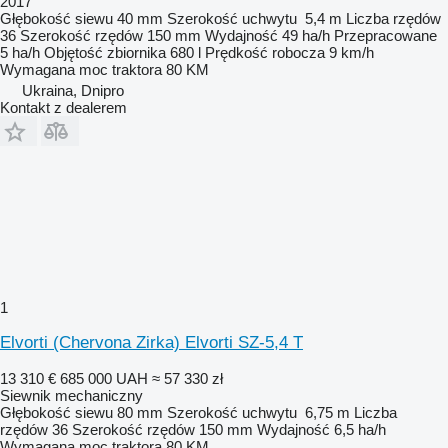
2017
Głębokość siewu
40 mm
Szerokość uchwytu
5,4 m
Liczba rzędów
36
Szerokość rzędów
150 mm
Wydajność
49 ha/h
Przepracowane
5 ha/h
Objętość zbiornika
680 l
Prędkość robocza
9 km/h
Wymagana moc traktora
80 KM
Ukraina, Dnipro
Kontakt z dealerem
1
Elvorti (Chervona Zirka) Elvorti SZ-5,4 T
13 310 €
685 000 UAH
≈ 57 330 zł
Siewnik mechaniczny
Głębokość siewu
80 mm
Szerokość uchwytu
6,75 m
Liczba
rzędów
36
Szerokość rzędów
150 mm
Wydajność
6,5 ha/h
Wymagana moc traktora
80 KM