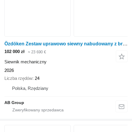
Özdöken Zestaw uprawowo siewny nabudowany z broną aktywną Ozdoken Pertum
102 000 zł
≈ 23 690 €
Siewnik mechaniczny
2026
Liczba rzędów
24
Polska, Rzędziany
AB Group