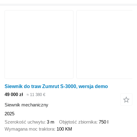
Siewnik do traw Zumrut S-3000, wersja demo
49 000 zł
≈ 11 380 €
Siewnik mechaniczny
2025
Szerokość uchwytu
3 m
Objętość zbiornika
750 l
Wymagana moc traktora
100 KM