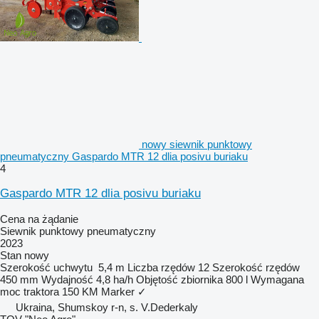
nowy siewnik punktowy
pneumatyczny Gaspardo MTR 12 dlia posivu buriaku
4
Gaspardo MTR 12 dlia posivu buriaku
Cena na żądanie
Siewnik punktowy pneumatyczny
2023
Stan
nowy
Szerokość uchwytu
5,4 m
Liczba rzędów
12
Szerokość rzędów
450 mm
Wydajność
4,8 ha/h
Objętość zbiornika
800 l
Wymagana
moc traktora
150 KM
Marker
✓
Ukraina, Shumskoy r-n, s. V.Dederkaly