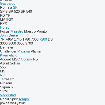
Gaspardo
Romina
SP
SP 8
SP 520
SP 540
PD
YP
MATRIX
PPX
Horsch
Focus
Maestro
Maistro
Pronto
John Deere
7R
740A
1745
1780
7000
7200
DB
3000
3600
3650
3700
Demeter
Challenger
Maxima
Planter
Kverneland
Accord
MSC
Optima
RS
Azurit
Solitair
555
MS
NG
Terrasem
Prosem
Sigma 5
SPM
Väderstad
Rapid
Spirit
Tempo
pokaż wszystkie