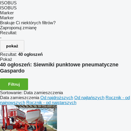
ISOBUS
ISOBUS
Marker
Marker
Brakuje Ci niektórych filtrów?
Zaproponuj zmianę
Rezultat:
-
pokaż
Rezultat:
40 ogłoszeń
Pokaż
40 ogłoszeń:
Siewniki punktowe pneumatyczne
Gaspardo
Filtruj
Sortowanie
:
Data zamieszczenia
Data zamieszczenia
Od najdroższych
Od najtańszych
Rocznik - od
najnowszych
Rocznik - od najstarszych