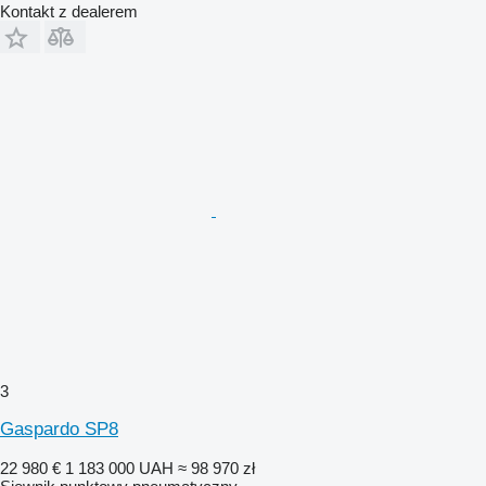
Kontakt z dealerem
3
Gaspardo SP8
22 980 €
1 183 000 UAH
≈ 98 970 zł