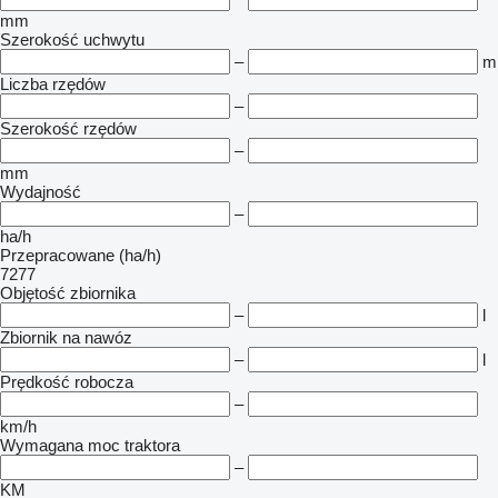
mm
Szerokość uchwytu
–
m
Liczba rzędów
–
Szerokość rzędów
–
mm
Wydajność
–
ha/h
Przepracowane (ha/h)
7277
Objętość zbiornika
–
l
Zbiornik na nawóz
–
l
Prędkość robocza
–
km/h
Wymagana moc traktora
–
KM