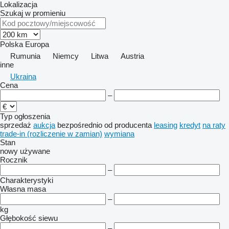
Lokalizacja
Szukaj w promieniu
Polska
Europa
Rumunia
Niemcy
Litwa
Austria
inne
Ukraina
Cena
–
Typ ogłoszenia
sprzedaż
aukcja
bezpośrednio od producenta
leasing
kredyt
na raty
trade-in (rozliczenie w zamian)
wymiana
Stan
nowy
używane
Rocznik
–
Charakterystyki
Własna masa
–
kg
Głębokość siewu
–