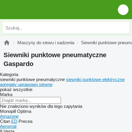
Maszyny do siewu i sadzenia
Siewniki punktowe pneum
Siewniki punktowe pneumatyczne
Gaspardo
Kategoria
siewniki punktowe pneumatyczne
siewniki punktowe elektryczne
agregaty uprawowo siewne
pokaż wszystkie
Marka
Nie znaleziono wyników dla tego zapytania
Monopill
Optima
Amazone
Citan
ED
Precea
Aeromat
8
Vesta