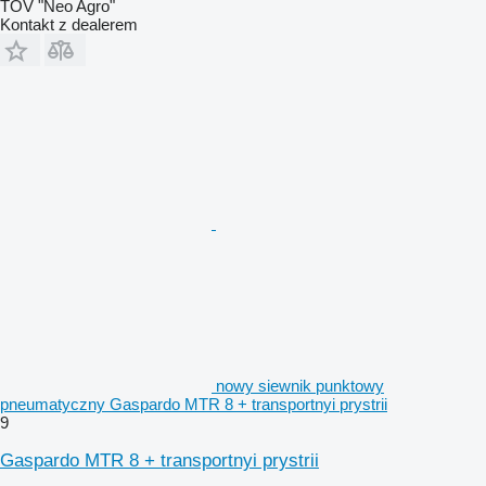
TOV "Neo Agro"
Kontakt z dealerem
nowy siewnik punktowy
pneumatyczny Gaspardo MTR 8 + transportnyi prystrii
9
Gaspardo MTR 8 + transportnyi prystrii