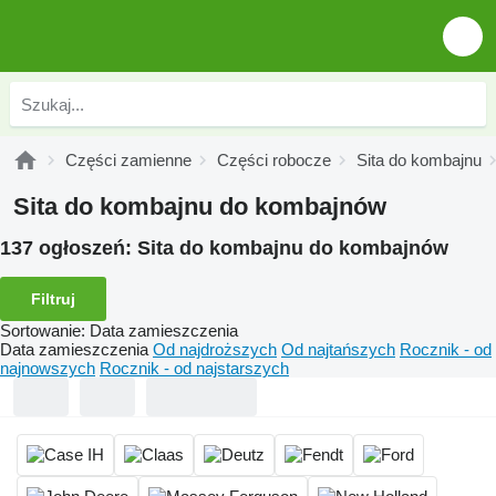
Części zamienne
Części robocze
Sita do kombajnu
Sita do kombajnu do kombajnów
137 ogłoszeń:
Sita do kombajnu do kombajnów
Filtruj
Sortowanie
:
Data zamieszczenia
Data zamieszczenia
Od najdroższych
Od najtańszych
Rocznik - od
najnowszych
Rocznik - od najstarszych