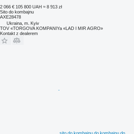
2 066 €
105 800 UAH
≈ 8 913 zł
Sito do kombajnu
AXE28478
Ukraina, m. Kyiv
TOV «TORGOVA KOMPANIYa «LAD I MIR AGRO»
Kontakt z dealerem
sito do kombajnu do kombajnu do