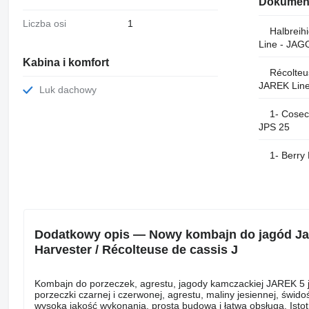
Dokumen
Liczba osi
1
Halbreih
Line - JA
Kabina i komfort
Récolteu
JAREK Lin
Luk dachowy
1- Cosec
JPS 25
1- Berry
Dodatkowy opis — Nowy kombajn do jagód Ja
Harvester / Récolteuse de cassis J
Kombajn do porzeczek, agrestu, jagody kamczackiej JAREK 5
porzeczki czarnej i czerwonej, agrestu, maliny jesiennej, świd
wysoka jakość wykonania, prosta budowa i łatwa obsługa. Ist