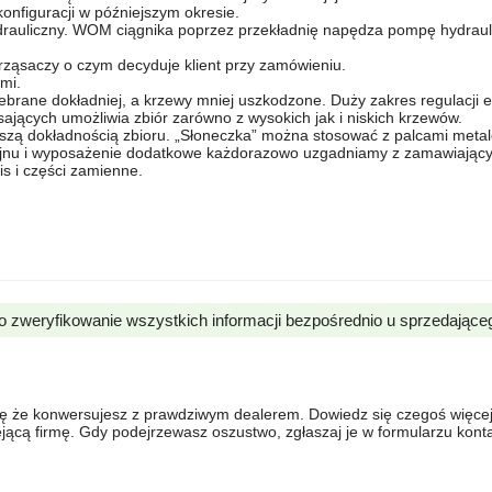
onfiguracji w późniejszym okresie.
drauliczny. WOM ciągnika poprzez przekładnię napędza pompę hydraul
ząsaczy o czym decyduje klient przy zamówieniu.
mi.
zebrane dokładniej, a krzewy mniej uszkodzone. Duży zakres regulacji
ających umożliwia zbiór zarówno z wysokich jak i niskich krzewów.
iejszą dokładnością zbioru. „Słoneczka” można stosować z palcami meta
bajnu i wyposażenie dodatkowe każdorazowo uzgadniamy z zamawiając
 i części zamienne.
o zweryfikowanie wszystkich informacji bezpośrednio u sprzedające
się że konwersujesz z prawdziwym dealerem. Dowiedz się czegoś więcej 
ejącą firmę. Gdy podejrzewasz oszustwo, zgłaszaj je w formularzu kon