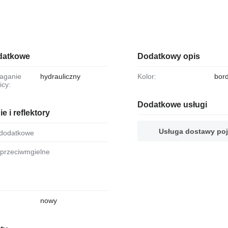
datkowe
Dodatkowy opis
hydrauliczny
Kolor:
bor
icy:
Dodatkowe usługi
e i reflektory
Usługa dostawy po
 dodatkowe
a przeciwmgielne
nowy