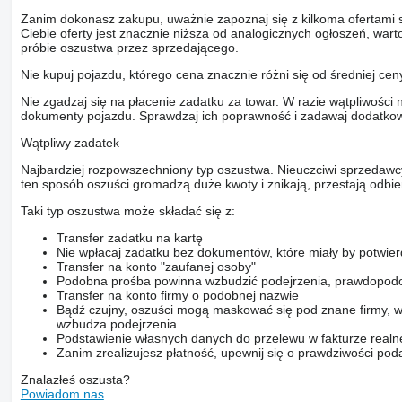
Zanim dokonasz zakupu, uważnie zapoznaj się z kilkoma ofertami 
Ciebie oferty jest znacznie niższa od analogicznych ogłoszeń, war
próbie oszustwa przez sprzedającego.
Nie kupuj pojazdu, którego cena znacznie różni się od średniej cen
Nie zgadzaj się na płacenie zadatku za towar. W razie wątpliwości 
dokumenty pojazdu. Sprawdzaj ich poprawność i zadawaj dodatkow
Wątpliwy zadatek
Najbardziej rozpowszechniony typ oszustwa. Nieuczciwi sprzedawc
ten sposób oszuści gromadzą duże kwoty i znikają, przestają odbier
Taki typ oszustwa może składać się z:
Transfer zadatku na kartę
Nie wpłacaj zadatku bez dokumentów, które miały by potwier
Transfer na konto "zaufanej osoby"
Podobna prośba powinna wzbudzić podejrzenia, prawdopodo
Transfer na konto firmy o podobnej nazwie
Bądź czujny, oszuści mogą maskować się pod znane firmy, w
wzbudza podejrzenia.
Podstawienie własnych danych do przelewu w fakturze realne
Zanim zrealizujesz płatność, upewnij się o prawdziwości pod
Znalazłeś oszusta?
Powiadom nas