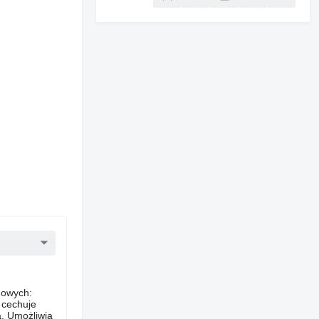
dowych:
 cechuje
a. Umożliwia