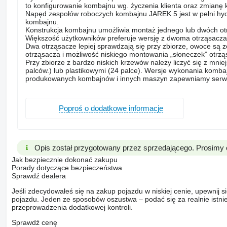
to konfigurowanie kombajnu wg. życzenia klienta oraz zmianę k
Napęd zespołów roboczych kombajnu JAREK 5 jest w pełni hy
kombajnu.
Konstrukcja kombajnu umożliwia montaż jednego lub dwóch otr
Większość użytkowników preferuje wersję z dwoma otrząsacza
Dwa otrząsacze lepiej sprawdzają się przy zbiorze, owoce są 
otrząsacza i możliwość niskiego montowania „słoneczek” otrząs
Przy zbiorze z bardzo niskich krzewów należy liczyć się z mn
palców.) lub plastikowymi (24 palce). Wersje wykonania kom
produkowanych kombajnów i innych maszyn zapewniamy serwis
Poproś o dodatkowe informacje
Opis został przygotowany przez sprzedającego. Prosimy 
Jak bezpiecznie dokonać zakupu
Porady dotyczące bezpieczeństwa
Sprawdź dealera
Jeśli zdecydowałeś się na zakup pojazdu w niskiej cenie, upewnij 
pojazdu. Jeden ze sposobów oszustwa – podać się za realnie istni
przeprowadzenia dodatkowej kontroli.
Sprawdź cenę