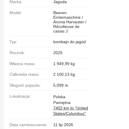
Marka:
Jagoda
Model:
Beeren
Erntemaschine /
Aronia Harvester /
Récolteuse de
cassis J
Typ:
kombajn do jagód
Rocznik:
2025
Własna masa:
1 949,99 kg
Całkowita masa:
2 100,13 kg
Długość pojazdu:
5,099 m
Lokalizacja:
Polska
Pamiętna
7402 km to "United
States/Columbus"
Data zamieszczenia:
11 lip 2026