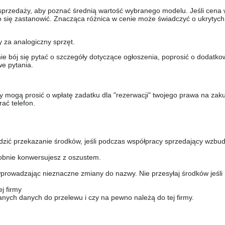
sprzedaży, aby poznać średnią wartość wybranego modelu. Jeśli cena 
to się zastanowić. Znacząca różnica w cenie może świadczyć o ukrytych
y za analogiczny sprzęt.
nie bój się pytać o szczegóły dotyczące ogłoszenia, poprosić o dodatkow
e pytania.
y mogą prosić o wpłatę zadatku dla "rezerwacji" twojego prawa na zak
ać telefon.
dzić przekazanie środków, jeśli podczas współpracy sprzedający wzbud
bnie konwersujesz z oszustem.
prowadzając nieznaczne zmiany do nazwy. Nie przesyłaj środków jeśli
j firmy
anych danych do przelewu i czy na pewno należą do tej firmy.