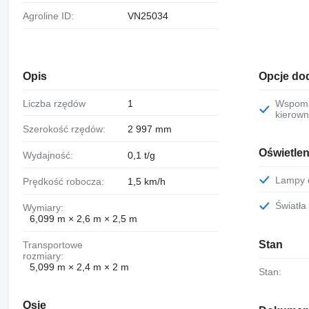
Agroline ID:
VN25034
Opis
Opcje do
Liczba rzędów
1
Wspomaganie
kierown
Szerokość rzędów:
2 997 mm
Oświetleni
Wydajność:
0,1 t/g
Lampy
Prędkość robocza:
1,5 km/h
Światł
Wymiary:
6,099 m × 2,6 m × 2,5 m
Stan
Transportowe
rozmiary:
5,099 m × 2,4 m × 2 m
Stan:
Osie