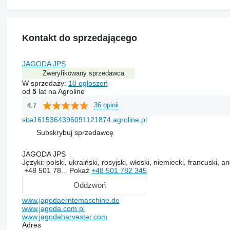
Kontakt do sprzedającego
JAGODA JPS
Zweryfikowany sprzedawca
W sprzedaży:
10 ogłoszeń
od
5
lat na Agroline
36 opinii
4.7
site1615364396091121874.agroline.pl
Subskrybuj sprzedawcę
JAGODA JPS
Języki:
polski, ukraiński, rosyjski, włoski, niemiecki, francuski, an
+48 501 78...
Pokaż
+48 501 782 345
Oddzwoń
www.jagodaerntemaschine.de
www.jagoda.com.pl
www.jagodaharvester.com
Adres