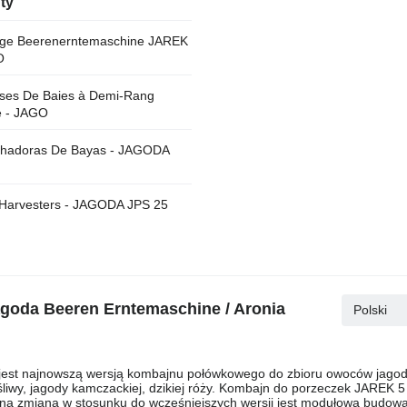
ty
ige Beerenerntemaschine JAREK
GO
ses De Baies à Demi-Rang
e - JAGO
hadoras De Bayas - JAGODA
 Harvesters - JAGODA JPS 25
goda Beeren Erntemaschine / Aronia
Polski
 jest najnowszą wersją kombajnu połówkowego do zbioru owoców jago
ośliwy, jagody kamczackiej, dzikiej róży. Kombajn do porzeczek JAREK 5
otna zmianą w stosunku do wcześniejszych wersji jest modułowa budow