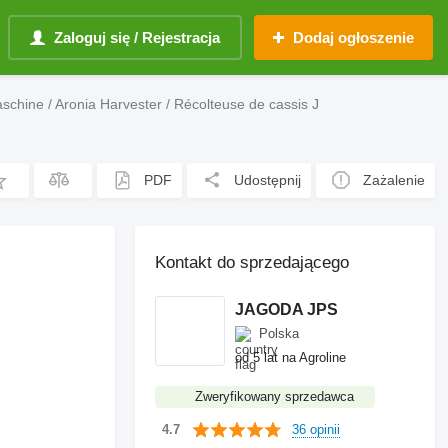
Zaloguj się / Rejestracja
Dodaj ogłoszenie
hine / Aronia Harvester / Récolteuse de cassis J
PDF
Udostępnij
Zażalenie
Kontakt do sprzedającego
JAGODA JPS
Polska
od 5 lat na Agroline
Zweryfikowany sprzedawca
36 opinii
4.7