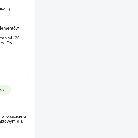
iczną
 elementów
lowymi (20
ym. Do
go.
o właścicielu
taktowym dla