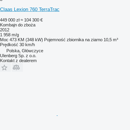
Claas Lexion 760 TerraTrac
449 000 zł
≈ 104 300 €
Kombajn do zboża
2012
1 958 m/g
Moc
473 KM (348 kW)
Pojemność zbiornika na ziarno
10,5 m³
Prędkość
30 km/h
Polska, Główczyce
Ulenberg Sp. z o.o.
Kontakt z dealerem