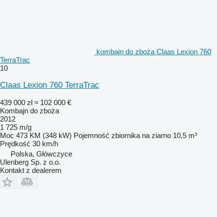
kombajn do zboża Claas Lexion 760
TerraTrac
10
Claas Lexion 760 TerraTrac
439 000 zł
≈ 102 000 €
Kombajn do zboża
2012
1 725 m/g
Moc
473 KM (348 kW)
Pojemność zbiornika na ziarno
10,5 m³
Prędkość
30 km/h
Polska, Główczyce
Ulenberg Sp. z o.o.
Kontakt z dealerem