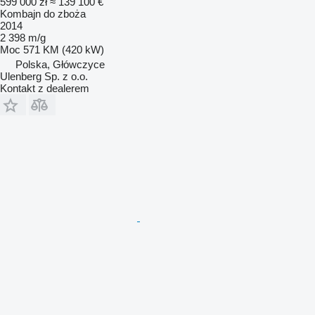
599 000 zł
≈ 139 100 €
Kombajn do zboża
2014
2 398 m/g
Moc
571 KM (420 kW)
Polska, Główczyce
Ulenberg Sp. z o.o.
Kontakt z dealerem