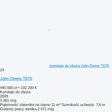
kombajn do zboża John Deere T670
24
John Deere T670
440 000 zł
≈ 102 200 €
Kombajn do zboża
2009
3 361 m/g
Pojemność zbiornika na ziarno
11 m³
Szerokość uchwytu
7,6 m
Godziny pracy wirnika
2 471 m/g