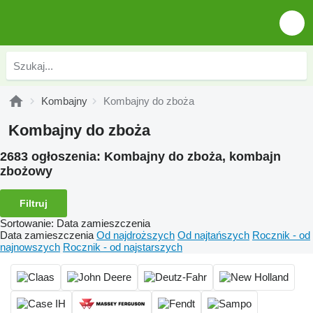
Kombajny
Kombajny do zboża
Kombajny do zboża
2683 ogłoszenia:
Kombajny do zboża, kombajn
zbożowy
Filtruj
Sortowanie
:
Data zamieszczenia
Data zamieszczenia
Od najdroższych
Od najtańszych
Rocznik - od
najnowszych
Rocznik - od najstarszych