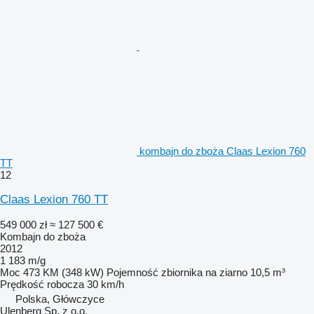
kombajn do zboża Claas Lexion 760
TT
12
Claas Lexion 760 TT
549 000 zł
≈ 127 500 €
Kombajn do zboża
2012
1 183 m/g
Moc
473 KM (348 kW)
Pojemność zbiornika na ziarno
10,5 m³
Prędkość robocza
30 km/h
Polska, Główczyce
Ulenberg Sp. z o.o.