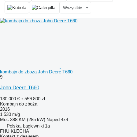
Wszystkie
kombajn do zboża John Deere T660
9
John Deere T660
130 000 €
≈ 559 800 zł
Kombajn do zboża
2016
1 530 m/g
Moc
388 KM (285 kW)
Napęd
4x4
Polska, Łagiewniki 1a
FHU KLECHA
Kontakt z dealerem