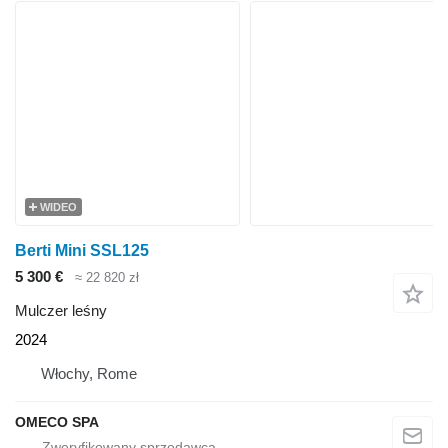
WIDEO
Berti Mini SSL125
5 300 €
≈ 22 820 zł
Mulczer leśny
2024
Włochy, Rome
OMECO SPA