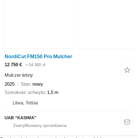
NordiCut FM150 Pro Mulcher
12 750 €
≈ 54 900 zł
Mulczer leśny
2025
Stan
nowy
Szerokość uchwytu
1,5 m
Litwa, Telšiai
UAB “KASIMA”