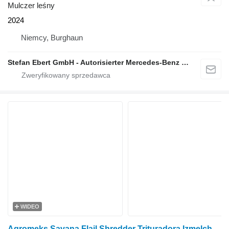
Mulczer leśny
2024
Niemcy, Burghaun
Stefan Ebert GmbH - Autorisierter Mercedes-Benz Servicepartner
WIDEO
Agromeks Savana Flail Shredder Trituradora Izmelchitel ماكينة تقطيع