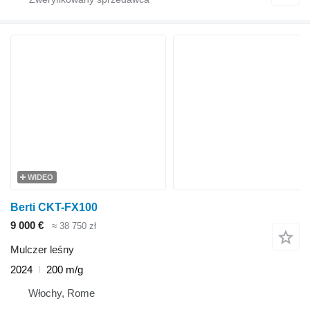
WIDEO
Berti CKT-FX100
9 000 €
≈ 38 750 zł
Mulczer leśny
2024
200 m/g
Włochy, Rome