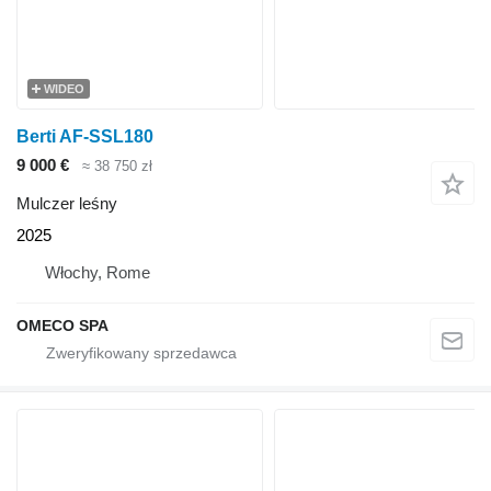
WIDEO
Berti AF-SSL180
9 000 €
≈ 38 750 zł
Mulczer leśny
2025
Włochy, Rome
OMECO SPA