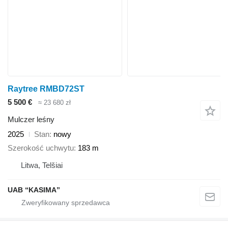
Raytree RMBD72ST
5 500 €
≈ 23 680 zł
Mulczer leśny
2025
Stan
nowy
Szerokość uchwytu
183 m
Litwa, Telšiai
UAB “KASIMA”