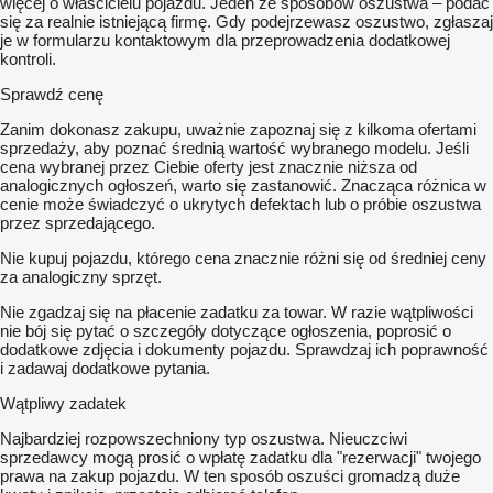
więcej o właścicielu pojazdu. Jeden ze sposobów oszustwa – podać
ochrony oraz mineralnego nawożenia roślin w uprawach
się za realnie istniejącą firmę. Gdy podejrzewasz oszustwo, zgłaszaj
polowych
je w formularzu kontaktowym dla przeprowadzenia dodatkowej
Zastosowane rozwiązania pozwalają na łatwą obsługę oraz
kontroli.
uzyskanie dużej wydajności pracy przy jak jej najmniejszym
możliwym nakładzie
Sprawdź cenę
Wyposażenie standardowe
zbiornik typu włoskiego
Zanim dokonasz zakupu, uważnie zapoznaj się z kilkoma ofertami
wyższa prowadnica
sprzedaży, aby poznać średnią wartość wybranego modelu. Jeśli
nowoczesna konstrukcja
cena wybranej przez Ciebie oferty jest znacznie niższa od
rozdzielacz stałociśnieniowy FERMO
analogicznych ogłoszeń, warto się zastanowić. Znacząca różnica w
mieszadło
cenie może świadczyć o ukrytych defektach lub o próbie oszustwa
manometr
przez sprzedającego.
rozswadniacz środków chemicznych
mechaniczna regulacja belki
Nie kupuj pojazdu, którego cena znacznie różni się od średniej ceny
zbiorniczek na czystą wodę
za analogiczny sprzęt.
pompa przeponowa POLSKA
solidny zbiornik wykonany z tworzywa polietylenu LLD-PE
Nie zgadzaj się na płacenie zadatku za towar. W razie wątpliwości
zaworek odcinający
nie bój się pytać o szczegóły dotyczące ogłoszenia, poprosić o
gwarancja 24 miesięce - producent
dodatkowe zdjęcia i dokumenty pojazdu. Sprawdzaj ich poprawność
instrukcja obsługi wraz z katalogiem części zamiennych
i zadawaj dodatkowe pytania.
beczka 3w1
Wątpliwy zadatek
końcówki 3-poz
stabilizacja mechaniczna
Najbardziej rozpowszechniony typ oszustwa. Nieuczciwi
Wyposażenie dodatkowe
sprzedawcy mogą prosić o wpłatę zadatku dla "rezerwacji" twojego
RSM
prawa na zakup pojazdu. W ten sposób oszuści gromadzą duże
dzielenie lancy