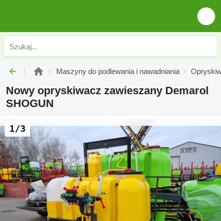
Maszyny do podlewania i nawadniania
Opryski
Nowy opryskiwacz zawieszany Demarol
SHOGUN
1/3