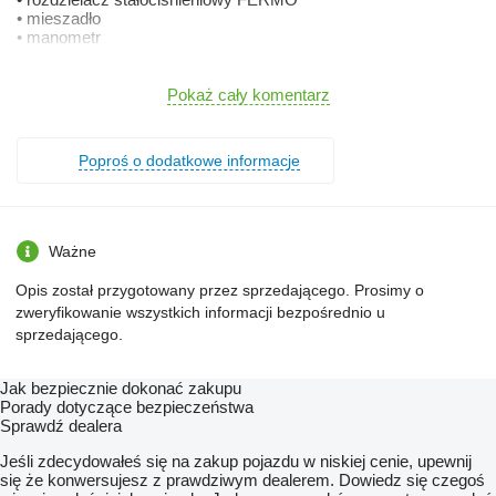
• mieszadło
• manometr
• rozswadniacz środków chemicznych
• mechaniczna regulacja belki
• zbiorniczek na czystą wodę
Pokaż cały komentarz
• pompa przeponowa POLSKA
• solidny zbiornik wykonany z tworzywa polietylenu LLD-PE
• zaworek odcinający
Poproś o dodatkowe informacje
• gwarancja 24 miesięce - producent
• instrukcja obsługi wraz z katalogiem części zamiennych
• beczka 3w1
• końcówki 3-poz
• stabilizacja mechaniczna
Ważne
Wyposażenie dodatkowe:
• RSM
Opis został przygotowany przez sprzedającego. Prosimy o
• dzielenie lancy, dodatkowa sekcja
zweryfikowanie wszystkich informacji bezpośrednio u
• pompa 145 l/min (dla 15m lancy)
sprzedającego.
• rama i lanca w ocynku
• przeciwwietrzne końcówki
• hydrauliczne podnoszenie belki
Jak bezpiecznie dokonać zakupu
Porady dotyczące bezpieczeństwa
Oferta od: firmy
Sprawdź dealera
Stan techniczny: nieuszkodzony
marka: Inna
Jeśli zdecydowałeś się na zakup pojazdu w niskiej cenie, upewnij
Opryskiwacze zawieszane to maszyny
się że konwersujesz z prawdziwym dealerem. Dowiedz się czegoś
które są przeznaczone do wykonywania zabiegów chemicznej