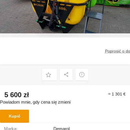
Poprosić o d
5 600 zł
≈ 1 301 €
Powiadom mnie, gdy cena się zmieni
Kupić
Marka:
Demarol