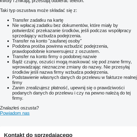
kwoty i znikają, przestają odbierać telefon.
dodatkowa sekcja
pompa 145 l/min (dla 15m lancy)
Taki typ oszustwa może składać się z:
rama i lanca w ocynku
przeciwwietrzne końcówki
Transfer zadatku na kartę
hydrauliczne podnoszenie belki
Nie wpłacaj zadatku bez dokumentów, które miały by
potwierdzić przekazanie środków, jeśli podczas współpracy
sprzedający wzbudza podejrzenia.
Transfer na konto "zaufanej osoby"
Podobna prośba powinna wzbudzić podejrzenia,
prawdopodobnie konwersujesz z oszustem.
Transfer na konto firmy o podobnej nazwie
Bądź czujny, oszuści mogą maskować się pod znane firmy,
wprowadzając nieznaczne zmiany do nazwy. Nie przesyłaj
środków jeśli nazwa firmy wzbudza podejrzenia.
Podstawienie własnych danych do przelewu w fakturze realnej
firmy
Zanim zrealizujesz płatność, upewnij się o prawdziwości
podanych danych do przelewu i czy na pewno należą do tej
firmy.
Znalazłeś oszusta?
Powiadom nas
Kontakt do sprzedającego