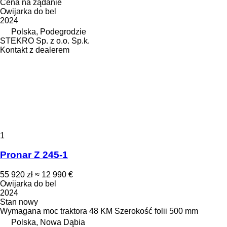
Cena na żądanie
Owijarka do bel
2024
Polska, Podegrodzie
STEKRO Sp. z o.o. Sp.k.
Kontakt z dealerem
1
Pronar Z 245-1
55 920 zł
≈ 12 990 €
Owijarka do bel
2024
Stan
nowy
Wymagana moc traktora
48 KM
Szerokość folii
500 mm
Polska, Nowa Dąbia