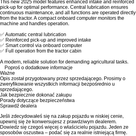
This new 2025 model features enhanced intake and reinforced
pick-up for optimal performance. Central lubrication ensures
continuous maintenance, and all functions are operated directly
from the tractor. A compact onboard computer monitors the
machine and handles operation.
✅ Automatic central lubrication
✅ Reinforced pick-up and improved intake
✅ Smart control via onboard computer
✅ Full operation from the tractor cabin
A modern, reliable solution for demanding agricultural tasks.
Poproś o dodatkowe informacje
Ważne
Opis został przygotowany przez sprzedającego. Prosimy o
zweryfikowanie wszystkich informacji bezpośrednio u
sprzedającego.
Jak bezpiecznie dokonać zakupu
Porady dotyczące bezpieczeństwa
Sprawdź dealera
Jeśli zdecydowałeś się na zakup pojazdu w niskiej cenie,
upewnij się że konwersujesz z prawdziwym dealerem.
Dowiedz się czegoś więcej o właścicielu pojazdu. Jeden ze
sposobów oszustwa – podać się za realnie istniejącą firmę.