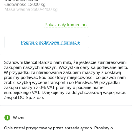
Ładowność 12000 kg
Masa własna 3600-4400 kg
Dopuszczalna masa całkowita 16400 kg
Pojemność ładunkowa 12-19,2 m3
Powierzchnia ładunkowa 12,3 m2
Pokaż cały komentarz
Długość skrzyni ładunkowej wewnątrz 4950 mm
Długość skrzyni ładunkowej zewnątrz 5050 mm
Szerokość skrzyni ładunkowej wewnątrz 2450 mm
Poproś o dodatkowe informacje
Szerokość skrzyni ładunkowej zewnątrz 2550 mm
Wymiary gabarytowe (długość/szerokość/wysokość*)
6550/2550/2150* wysokość 2660-2760 mm
Wysokość ścian skrzyni 500+500 mm
Szanowni klienci! Bardzo nam miło, że jesteście zainteresowani
Wysokość platformy od podłoża 1150-1250 mm
zakupem naszych maszyn. Wszystkie ceny są podawane netto.
Rozstaw kół 1900 mm
W przypadku zainteresowania zakupem maszyny z dostawą
Zawieszenie resory paraboliczne, wózek skrętny
prosimy podawać kod pocztowy miejscowości, co pozwoli nam
Dyszel typ Y lub V (do wyboru)
zrobić szybką wycenę transportu do Państwa. W przypadku
Koła: 500/50-17
zakupu maszyn z 0% VAT prosimy o podanie numer
System wywrotu trójstronny
europejskiego VAT. Dziękujemy za dotychczasową współpracę.
Prędkość konstrukcyjna (stopni) 30/40 km
Zespół DC Sp. z o.o.
Kąt wywrotu skrzyni ładunkowej (do tyłu/na boki) (stopni) 50/45
Cylinder teleskopowy (skok/zapotrzebowanie oleju/ ciśnienie)
1900 /16 l / 200 bar
Minimalne zapotrzebowanie mocy ciągnika 85 KM
Ważne
Wyposażenie standardowe przyczepy:
Opis został przygotowany przez sprzedającego. Prosimy o
Burty wraz z nadstawkami 2 x 50 cm