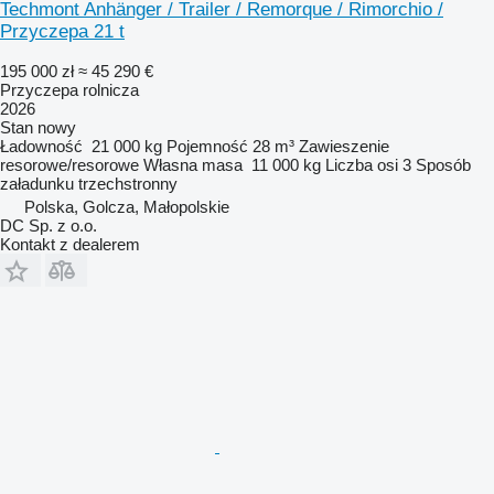
Techmont Anhänger / Trailer / Remorque / Rimorchio /
Przyczepa 21 t
195 000 zł
≈ 45 290 €
Przyczepa rolnicza
2026
Stan
nowy
Ładowność
21 000 kg
Pojemność
28 m³
Zawieszenie
resorowe/resorowe
Własna masa
11 000 kg
Liczba osi
3
Sposób
załadunku
trzechstronny
Polska, Golcza, Małopolskie
DC Sp. z o.o.
Kontakt z dealerem