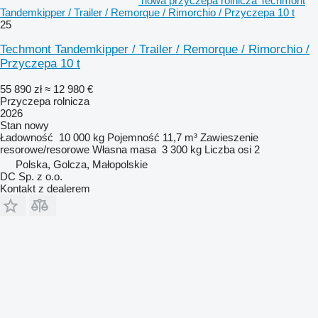
nowa przyczepa rolnicza Techmont
Tandemkipper / Trailer / Remorque / Rimorchio / Przyczepa 10 t
25
Techmont Tandemkipper / Trailer / Remorque / Rimorchio /
Przyczepa 10 t
55 890 zł
≈ 12 980 €
Przyczepa rolnicza
2026
Stan
nowy
Ładowność
10 000 kg
Pojemność
11,7 m³
Zawieszenie
resorowe/resorowe
Własna masa
3 300 kg
Liczba osi
2
Polska, Golcza, Małopolskie
DC Sp. z o.o.
Kontakt z dealerem