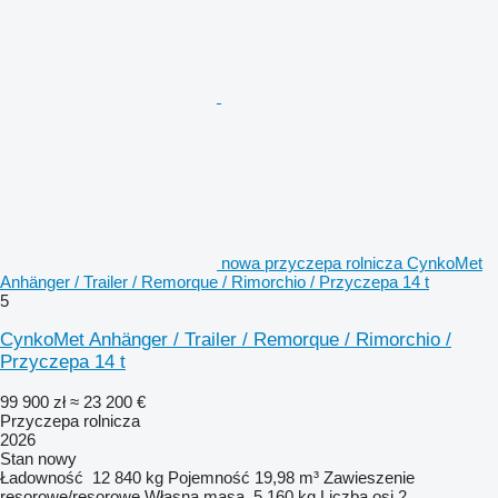
nowa przyczepa rolnicza CynkoMet
Anhänger / Trailer / Remorque / Rimorchio / Przyczepa 14 t
5
CynkoMet Anhänger / Trailer / Remorque / Rimorchio /
Przyczepa 14 t
99 900 zł
≈ 23 200 €
Przyczepa rolnicza
2026
Stan
nowy
Ładowność
12 840 kg
Pojemność
19,98 m³
Zawieszenie
resorowe/resorowe
Własna masa
5 160 kg
Liczba osi
2