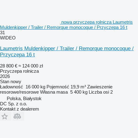
nowa przyczepa rolnicza Laumetris
Muldenkipper / Trailer / Remorque monocoque / Przyczepa 16 t
31
WIDEO
Laumetris Muldenkipper / Trailer / Remorque monocoque /
Przyczepa 16 t
28 800 €
≈ 124 000 zł
Przyczepa rolnicza
2026
Stan
nowy
Ładowność
16 000 kg
Pojemność
19,9 m³
Zawieszenie
resorowe/resorowe
Własna masa
5 400 kg
Liczba osi
2
Polska, Białystok
DC Sp. z o.o.
Kontakt z dealerem