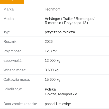
Marka:
Techmont
Model:
Anhänger / Trailer / Remorque /
Rimorchio / Przyczepa 12 t
Typ:
przyczepa rolnicza
Rocznik:
2026
Pojemność:
12,3 m³
Ładowność:
12 000 kg
Własna masa:
3 600 kg
Całkowita masa:
15 600 kg
Lokalizacja:
Polska
Golcza, Małopolskie
Data zamieszczenia:
ponad 1 miesiąc