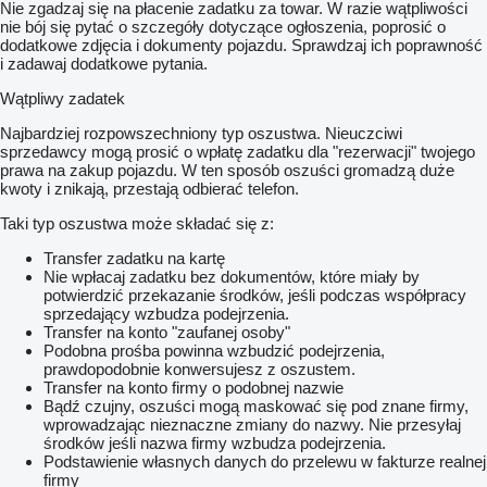
Nie zgadzaj się na płacenie zadatku za towar. W razie wątpliwości
nie bój się pytać o szczegóły dotyczące ogłoszenia, poprosić o
dodatkowe zdjęcia i dokumenty pojazdu. Sprawdzaj ich poprawność
i zadawaj dodatkowe pytania.
Wątpliwy zadatek
Najbardziej rozpowszechniony typ oszustwa. Nieuczciwi
sprzedawcy mogą prosić o wpłatę zadatku dla "rezerwacji" twojego
prawa na zakup pojazdu. W ten sposób oszuści gromadzą duże
kwoty i znikają, przestają odbierać telefon.
Taki typ oszustwa może składać się z:
Transfer zadatku na kartę
Nie wpłacaj zadatku bez dokumentów, które miały by
potwierdzić przekazanie środków, jeśli podczas współpracy
sprzedający wzbudza podejrzenia.
Transfer na konto "zaufanej osoby"
Podobna prośba powinna wzbudzić podejrzenia,
prawdopodobnie konwersujesz z oszustem.
Transfer na konto firmy o podobnej nazwie
Bądź czujny, oszuści mogą maskować się pod znane firmy,
wprowadzając nieznaczne zmiany do nazwy. Nie przesyłaj
środków jeśli nazwa firmy wzbudza podejrzenia.
Podstawienie własnych danych do przelewu w fakturze realnej
firmy