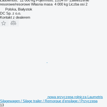
Ładowność
12 000 kg
Pojemność
15,04 m³
Zawieszenie
resorowe/resorowe
Własna masa
4 000 kg
Liczba osi
2
Polska, Białystok
DC Sp. z o.o.
Kontakt z dealerem
nowa przyczepa rolnicza Laumetris
Silagewagen / Silage trailer / Remorque d'ensilage / Przyczepa
13