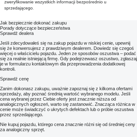
zweryfikowanie wszystkich informacji bezpośrednio u
Kliny montowane na przedniej burcie
Całościowy system ryglowania burt u krawędzi
sprzedającego.
Zawory zwrotne regulujące przechył skrzyni ładunkowej
(zabezpieczenie)
Jak bezpiecznie dokonać zakupu
Zabezpieczenie Skrzyni ładunkowej (lina stalowa z uchwytami)
Porady dotyczące bezpieczeństwa
Hamulec ręczny korbowo śrubowy
Sprawdź dealera
Jednoprzewodowa lub dwuprzewodowa instalacja hamulcowa
Tylny zaczep
Jeśli zdecydowałeś się na zakup pojazdu w niskiej cenie, upewnij
Gniazdo elektryczne
się że konwersujesz z prawdziwym dealerem. Dowiedz się czegoś
System linek ściągających burty wraz z ryglem spustowym
więcej o właścicielu pojazdu. Jeden ze sposobów oszustwa – podać
się za realnie istniejącą firmę. Gdy podejrzewasz oszustwo, zgłaszaj
Wyposażenie opcjonalne (dodatkowe płatne):
je w formularzu kontaktowym dla przeprowadzenia dodatkowej
- podest roboczy na przedniej burcie
kontroli.
- plandeka ze stelażem
- koło zapasowe wraz z uchwytami mocującymi
Sprawdź cenę
- dodatkowy rząd burt 500+500+500, 600+600+600,
800+800+800 mm
Zanim dokonasz zakupu, uważnie zapoznaj się z kilkoma ofertami
- instalacja pneumatyczna i hydrauliczna do ciągnięcia drugiej
sprzedaży, aby poznać średnią wartość wybranego modelu. Jeśli
przyczepy
cena wybranej przez Ciebie oferty jest znacznie niższa od
- tylny zaczep automatyczny
analogicznych ogłoszeń, warto się zastanowić. Znacząca różnica w
- wzmocnienie ramy górnej przy nadstawie 500 mm
cenie może świadczyć o ukrytych defektach lub o próbie oszustwa
- blacha podłogowa 4 mm
przez sprzedającego.
- oświetlenie LED na przyczepie
Ogumienie:
Nie kupuj pojazdu, którego cena znacznie różni się od średniej ceny
- 385/65R22,5
za analogiczny sprzęt.