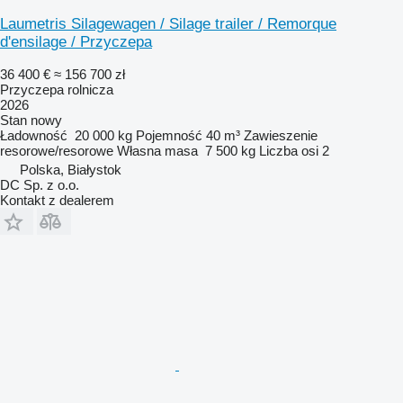
Laumetris Silagewagen / Silage trailer / Remorque
d'ensilage / Przyczepa
36 400 €
≈ 156 700 zł
Przyczepa rolnicza
2026
Stan
nowy
Ładowność
20 000 kg
Pojemność
40 m³
Zawieszenie
resorowe/resorowe
Własna masa
7 500 kg
Liczba osi
2
Polska, Białystok
DC Sp. z o.o.
Kontakt z dealerem