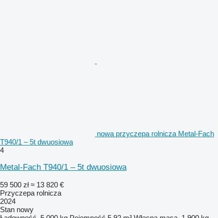
nowa przyczepa rolnicza Metal-Fach
T940/1 – 5t dwuosiowa
4
Metal-Fach T940/1 – 5t dwuosiowa
59 500 zł
≈ 13 820 €
Przyczepa rolnicza
2024
Stan
nowy
Ładowność
5 000 kg
Pojemność
5,92 m³
Własna masa
1 900 kg