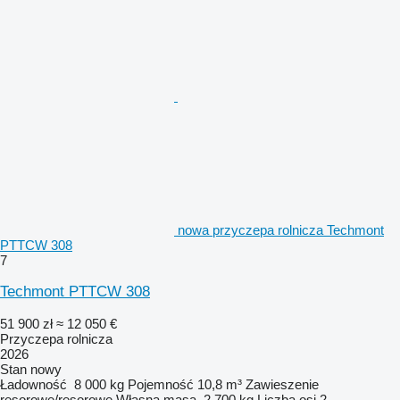
nowa przyczepa rolnicza Techmont
PTTCW 308
7
Techmont PTTCW 308
51 900 zł
≈ 12 050 €
Przyczepa rolnicza
2026
Stan
nowy
Ładowność
8 000 kg
Pojemność
10,8 m³
Zawieszenie
resorowe/resorowe
Własna masa
2 700 kg
Liczba osi
2