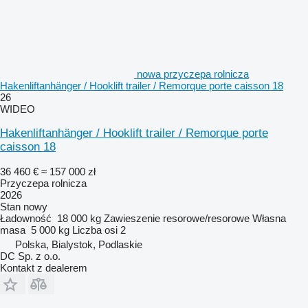
nowa przyczepa rolnicza
Hakenliftanhänger / Hooklift trailer / Remorque porte caisson 18
26
WIDEO
Hakenliftanhänger / Hooklift trailer / Remorque porte
caisson 18
36 460 €
≈ 157 000 zł
Przyczepa rolnicza
2026
Stan
nowy
Ładowność
18 000 kg
Zawieszenie
resorowe/resorowe
Własna
masa
5 000 kg
Liczba osi
2
Polska, Bialystok, Podlaskie
DC Sp. z o.o.
Kontakt z dealerem