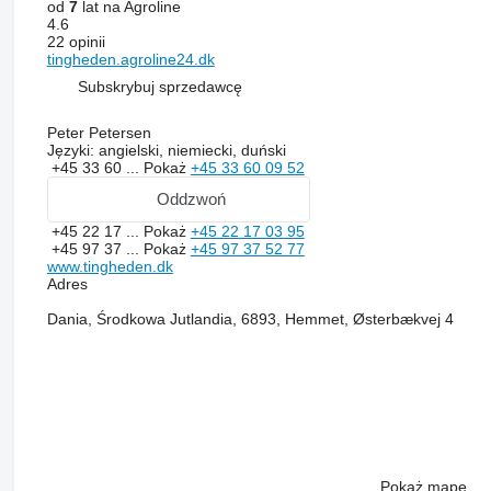
od
7
lat na Agroline
4.6
22 opinii
tingheden.agroline24.dk
Subskrybuj sprzedawcę
Peter Petersen
Języki:
angielski, niemiecki, duński
+45 33 60 ...
Pokaż
+45 33 60 09 52
Oddzwoń
+45 22 17 ...
Pokaż
+45 22 17 03 95
+45 97 37 ...
Pokaż
+45 97 37 52 77
www.tingheden.dk
Adres
Dania, Środkowa Jutlandia, 6893, Hemmet, Østerbækvej 4
Pokaż mapę