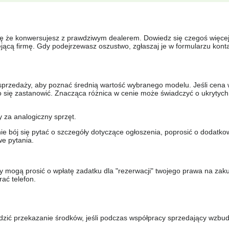
się że konwersujesz z prawdziwym dealerem. Dowiedz się czegoś więcej 
ejącą firmę. Gdy podejrzewasz oszustwo, zgłaszaj je w formularzu kon
sprzedaży, aby poznać średnią wartość wybranego modelu. Jeśli cena 
to się zastanowić. Znacząca różnica w cenie może świadczyć o ukrytych
y za analogiczny sprzęt.
nie bój się pytać o szczegóły dotyczące ogłoszenia, poprosić o dodatkow
e pytania.
y mogą prosić o wpłatę zadatku dla "rezerwacji" twojego prawa na zak
ać telefon.
dzić przekazanie środków, jeśli podczas współpracy sprzedający wzbud