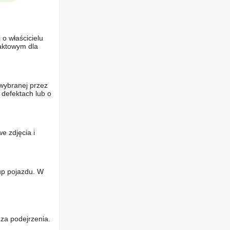
o właścicielu
taktowym dla
wybranej przez
 defektach lub o
e zdjęcia i
up pojazdu. W
za podejrzenia.