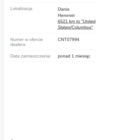
Lokalizacja:
Dania
Hemmet
6521 km to "United
States/Columbus"
Numer w ofercie
CNT07994
dealera:
Data zamieszczenia:
ponad 1 miesiąc