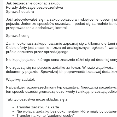
Jak bezpiecznie dokonać zakupu
Porady dotyczące bezpieczeństwa
Sprawdź dealera
Jeśli zdecydowałeś się na zakup pojazdu w niskiej cenie, upewnij 
pojazdu. Jeden ze sposobów oszustwa – podać się za realnie istni
przeprowadzenia dodatkowej kontroli.
Sprawdź cenę
Zanim dokonasz zakupu, uważnie zapoznaj się z kilkoma ofertami 
Ciebie oferty jest znacznie niższa od analogicznych ogłoszeń, war
próbie oszustwa przez sprzedającego.
Nie kupuj pojazdu, którego cena znacznie różni się od średniej cen
Nie zgadzaj się na płacenie zadatku za towar. W razie wątpliwości 
dokumenty pojazdu. Sprawdzaj ich poprawność i zadawaj dodatkow
Wątpliwy zadatek
Najbardziej rozpowszechniony typ oszustwa. Nieuczciwi sprzedawc
ten sposób oszuści gromadzą duże kwoty i znikają, przestają odbier
Taki typ oszustwa może składać się z:
Transfer zadatku na kartę
Nie wpłacaj zadatku bez dokumentów, które miały by potwier
Transfer na konto "zaufanej osoby"