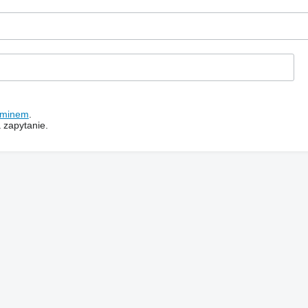
aminem
.
 zapytanie.