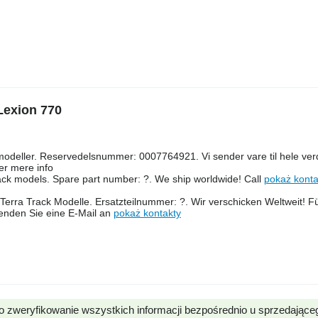
Lexion 770
 modeller. Reservedelsnummer: 0007764921. Vi sender vare til hele ver
ler mere info
ack models. Spare part number: ?. We ship worldwide! Call
pokaż konta
erra Track Modelle. Ersatzteilnummer: ?. Wir verschicken Weltweit! Fü
enden Sie eine E-Mail an
pokaż kontakty
o zweryfikowanie wszystkich informacji bezpośrednio u sprzedające