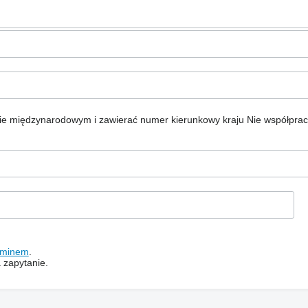
ie międzynarodowym i zawierać numer kierunkowy kraju
Nie współpra
aminem
.
 zapytanie.