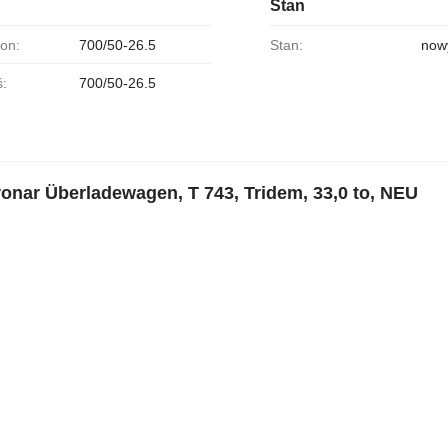
Stan
pon:
700/50-26.5
Stan:
now
ś:
700/50-26.5
nar Überladewagen, T 743, Tridem, 33,0 to, NEU