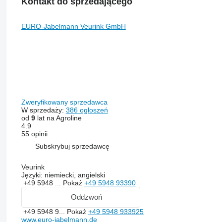
Kontakt do sprzedającego
EURO-Jabelmann Veurink GmbH
Zweryfikowany sprzedawca
W sprzedaży:
386 ogłoszeń
od
9
lat na Agroline
4.9
55 opinii
Subskrybuj sprzedawcę
Veurink
Języki:
niemiecki, angielski
+49 5948 ...
Pokaż
+49 5948 93390
Oddzwoń
+49 5948 9...
Pokaż
+49 5948 933925
www.euro-jabelmann.de