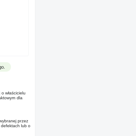
go.
o właścicielu
taktowym dla
wybranej przez
 defektach lub o