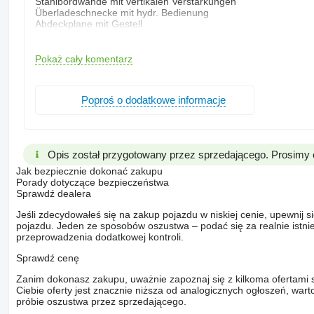
Stahlbordwände mit vertikalen Verstärkungen
Überladeschnecke mit hydr. Bedienung
Abdeckplane mit Gestell
Untenanhängung
Aufstiegsleiter mit Podest an der Rückseite
Starre Deichsel mit Kugelkopf K 80
Pokaż cały komentarz
Teleskopschrägstützfuß mit Getriebe
2-Leiter Druckluftbremse
Keile mit Halter
Poproś o dodatkowe informacje
Kurbelbremse
Beleuchtungsanlage 12 V
Metall-Kotflügel über alle Achsen
Rahmen rot RAL 3000
Aufbau grün RAL 6010
Opis został przygotowany przez sprzedającego. Prosimy 
Technische Daten
Zul. Gesamtgewicht 33000 kg
Jak bezpiecznie dokonać zakupu
Eigengewicht ca. 10300 kg
Porady dotyczące bezpieczeństwa
Nutzlast ca. 22700 kg
Sprawdź dealera
Ladevolumen ca. 34 m³
Jeśli zdecydowałeś się na zakup pojazdu w niskiej cenie, upewnij 
Abladeleistung ca. 200-400 m³/Std
pojazdu. Jeden ze sposobów oszustwa – podać się za realnie istni
Pritschenlänge innen ca. 7265 mm
przeprowadzenia dodatkowej kontroli.
Pritschenbreite innen ca. 2492 mm
Gesamtlänge ca. 10392 mm
Sprawdź cenę
Gesamtbreite ca. 2900 mm
Gesamthöhe ca. 3660 mm
Zanim dokonasz zakupu, uważnie zapoznaj się z kilkoma ofertami 
Bordwandhöhe ca. 1440 + 340 mm
Ciebie oferty jest znacznie niższa od analogicznych ogłoszeń, war
Stahlboden ca. 4 mm
próbie oszustwa przez sprzedającego.
Bordwände ca. 4 mm