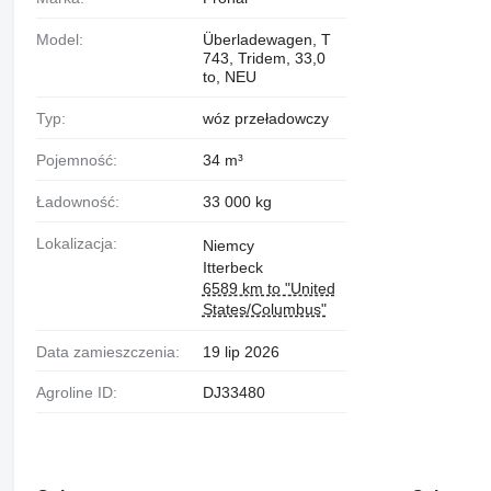
Model:
Überladewagen, T
743, Tridem, 33,0
to, NEU
Typ:
wóz przeładowczy
Pojemność:
34 m³
Ładowność:
33 000 kg
Lokalizacja:
Niemcy
Itterbeck
6589 km to "United
States/Columbus"
Data zamieszczenia:
19 lip 2026
Agroline ID:
DJ33480