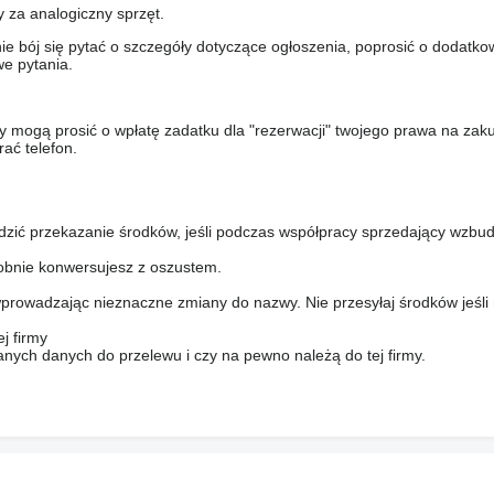
y za analogiczny sprzęt.
nie bój się pytać o szczegóły dotyczące ogłoszenia, poprosić o dodatkow
e pytania.
y mogą prosić o wpłatę zadatku dla "rezerwacji" twojego prawa na zak
ać telefon.
dzić przekazanie środków, jeśli podczas współpracy sprzedający wzbud
bnie konwersujesz z oszustem.
prowadzając nieznaczne zmiany do nazwy. Nie przesyłaj środków jeśli
j firmy
anych danych do przelewu i czy na pewno należą do tej firmy.