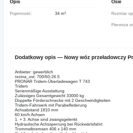
Opis
Osie
Pojemność:
34 m³
Rozmiar o
Pierwsza o
Dodatkowy opis — Nowy wóz przeładowczy Pro
Anbieter: gewerblich
rezina_ost: 700/50-26.5
PRONAR Tridem-Überladewagen T 743
Tridem
Serienmäßige Ausstattung
Zulässiges Gesamtgewicht 33000 kg
Doppelte Förderschnecke mit 2 Geschwindigkeiten
Tridem-Fahrwerk mit Parabelfederung
Achsabstand 1810 mm
60 km/h Achsen
1. + 3. Achse sind zwangsgelenkt
Hydraulische Achssperrung bei Rückwärtsfahrt
Trommelbremsen 406 x 140 mm