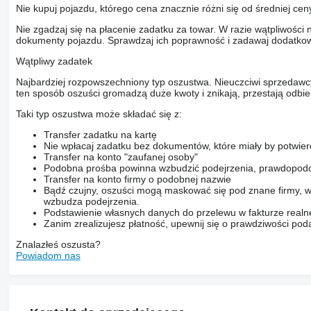
Aufsätze ca. 3 mm
Nie kupuj pojazdu, którego cena znacznie różni się od średniej cen
Spurweite ca. 2200 mm
Betriebsdruck ca. 200 bar
Nie zgadzaj się na płacenie zadatku za towar. W razie wątpliwości 
Abladeschnecke Länge ca. 5170 mm
dokumenty pojazdu. Sprawdzaj ich poprawność i zadawaj dodatkow
Abladeschnecke Durchmesser ca. 430 mm
Überladehöhe ca. 4850 mm max
Wątpliwy zadatek
Bereifung 700/50 - 26,5
Gegen Mehrpreis auf Anfrage
Najbardziej rozpowszechniony typ oszustwa. Nieuczciwi sprzedawc
ALB-Regler
ten sposób oszuści gromadzą duże kwoty i znikają, przestają odbier
8-Punkt-Wiegeeinrichtung
Drucker
Taki typ oszustwa może składać się z:
Bereifung 600/55-26,5
Bereifung 600/55R26,5
Transfer zadatku na kartę
Bereifung 700/50-26,5
Nie wpłacaj zadatku bez dokumentów, które miały by potwier
Bereifung 710/50R26,5
Transfer na konto "zaufanej osoby"
TÜV-Gutachten
Podobna prośba powinna wzbudzić podejrzenia, prawdopodo
Finanzierung und Anlieferung gegen Mehrpreis möglich
Transfer na konto firmy o podobnej nazwie
Überladehöhe 4.8 m
Bądź czujny, oszuści mogą maskować się pod znane firmy, w
wzbudza podejrzenia.
Podstawienie własnych danych do przelewu w fakturze realne
Zanim zrealizujesz płatność, upewnij się o prawdziwości pod
Znalazłeś oszusta?
Powiadom nas