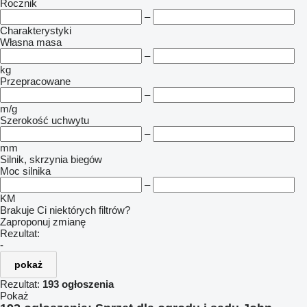
Rocznik
–
Charakterystyki
Własna masa
–
kg
Przepracowane
–
m/g
Szerokość uchwytu
–
mm
Silnik, skrzynia biegów
Moc silnika
–
KM
Brakuje Ci niektórych filtrów?
Zaproponuj zmianę
Rezultat:
-
pokaż
Rezultat:
193 ogłoszenia
Pokaż