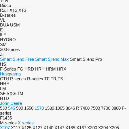
TTR
Disco
RZT
XT2
XT3
B-series
VL
DUA
USM
E
ILF
HYDRO
SM
300-series
ZT
Smart Sileno Free
Smart Sileno Max
Smart Sileno Pro
HS
F-Series
FG
HRD
HRH
HRM
HRX
Husqvarna
CTH
P-series
R-series
TF
TR
TS
HHE
LM
SF
SXG
TM
HTD
John Deere
530
545
590
1550
1570
1580
1905
3046 R
7400
7500
7700
8800
F-
series
F1435
M-series
X-series
X107
X117
X125
X127
X140
X147
X165
X167
X300
X304
X305