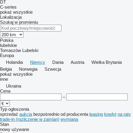
DT
C-series
pokaż wszystkie
Lokalizacja
Szukaj w promieniu
Polska
lubelskie
Tomaszów Lubelski
Europa
Holandia
Niemcy
Dania
Austria
Wielka Brytania
Belgia
Norwegia
Szwecja
pokaż wszystkie
inne
Ukraina
Cena
–
Typ ogłoszenia
sprzedaż
aukcja
bezpośrednio od producenta
leasing
kredyt
na raty
trade-in (rozliczenie w zamian)
wymiana
Stan
nowy
używane