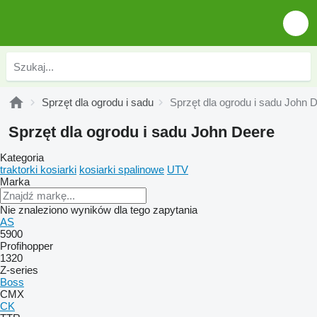
Sprzęt dla ogrodu i sadu
Sprzęt dla ogrodu i sadu John 
Sprzęt dla ogrodu i sadu John Deere
Kategoria
traktorki kosiarki
kosiarki spalinowe
UTV
Marka
Nie znaleziono wyników dla tego zapytania
AS
5900
Profihopper
1320
Z-series
Boss
CMX
CK