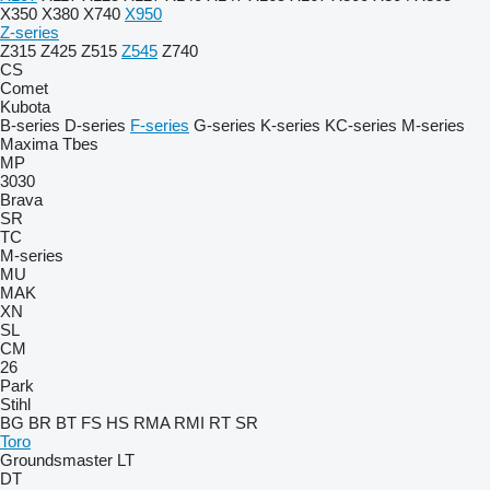
X350
X380
X740
X950
Z-series
Z315
Z425
Z515
Z545
Z740
CS
Comet
Kubota
B-series
D-series
F-series
G-series
K-series
KC-series
M-series
Maxima
Tbes
MP
3030
Brava
SR
TC
M-series
MU
MAK
XN
SL
CM
26
Park
Stihl
BG
BR
BT
FS
HS
RMA
RMI
RT
SR
Toro
Groundsmaster
LT
DT