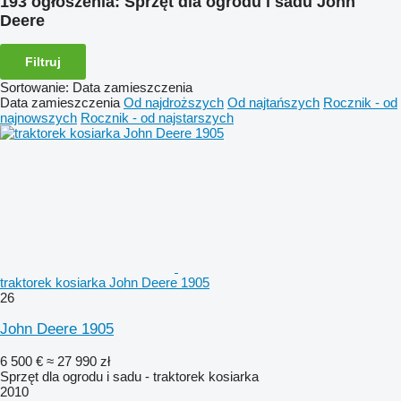
193 ogłoszenia:
Sprzęt dla ogrodu i sadu John
Deere
Filtruj
Sortowanie
:
Data zamieszczenia
Data zamieszczenia
Od najdroższych
Od najtańszych
Rocznik - od
najnowszych
Rocznik - od najstarszych
traktorek kosiarka John Deere 1905
26
John Deere 1905
6 500 €
≈ 27 990 zł
Sprzęt dla ogrodu i sadu - traktorek kosiarka
2010