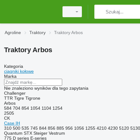
Agroline
Traktory
Traktory Arbos
Traktory Arbos
Kategoria
ciągniki kołowe
Marka
Nie znaleziono wyników dla tego zapytania
Challenger
TTR
Tigre
Tigrone
Arbos
584
704
854
1054
1104
1254
2505
CK
Case IH
310
500
535
745
844
856
885
956
1056
1255
4210
4230
5120
513
Quantum
STX
Steiger
Vestrum
775
D series
E-series