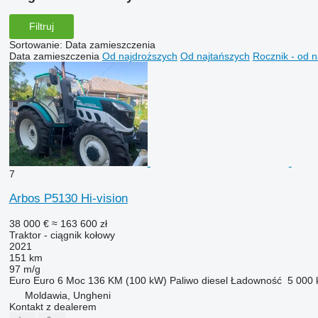
Filtruj
Sortowanie
:
Data zamieszczenia
Data zamieszczenia
Od najdroższych
Od najtańszych
Rocznik - od 
7
Arbos P5130 Hi-vision
38 000 €
≈ 163 600 zł
Traktor - ciągnik kołowy
2021
151 km
97 m/g
Euro
Euro 6
Moc
136 KM (100 kW)
Paliwo
diesel
Ładowność
5 000 
Moldawia, Ungheni
Kontakt z dealerem