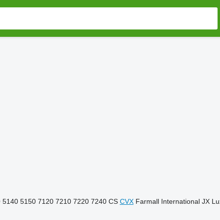
0
5140
5150
7120
7210
7220
7240
CS
CVX
Farmall
International
JX
Lu