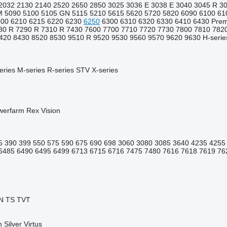
2032
2130
2140
2520
2650
2850
3025
3036 E
3038 E
3040
3045 R
3
M
5090
5100
5105 GN
5115
5210
5615
5620
5720
5820
6090
6100
61
200
6210
6215
6220
6230
6250
6300
6310
6320
6330
6410
6430 Pre
80 R
7290 R
7310 R
7430
7600
7700
7710
7720
7730
7800
7810
782
420
8430
8520
8530
9510 R
9520
9530
9560
9570
9620
9630
H-serie
eries
M-series
R-series
STV
X-series
werfarm
Rex
Vision
5
390
399
550
575
590
675
690
698
3060
3080
3085
3640
4235
4255
6485
6490
6495
6499
6713
6715
6716
7475
7480
7616
7618
7619
76
N
TS
TVT
n
Silver
Virtus