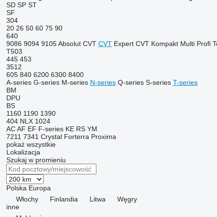
SD
SP
ST
SF
304
20
26
50
60
75
90
640
9086
9094
9105
Absolut CVT
CVT
Expert CVT
Kompakt
Multi
Profi
T
T503
445
453
3512
605
840
6200
6300
8400
A-series
G-series
M-series
N-series
Q-series
S-series
T-series
BM
DPU
BS
1160
1190
1390
404
NLX 1024
AC
AF
EF
F-series
KE
RS
YM
7211
7341
Crystal
Forterra
Proxima
pokaż wszystkie
Lokalizacja
Szukaj w promieniu
Polska
Europa
Włochy
Finlandia
Litwa
Węgry
inne