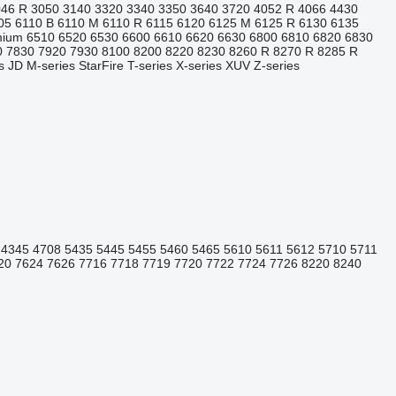
046 R
3050
3140
3320
3340
3350
3640
3720
4052 R
4066
4430
05
6110 B
6110 M
6110 R
6115
6120
6125 M
6125 R
6130
6135
mium
6510
6520
6530
6600
6610
6620
6630
6800
6810
6820
6830
0
7830
7920
7930
8100
8200
8220
8230
8260 R
8270 R
8285 R
s
JD
M-series
StarFire
T-series
X-series
XUV
Z-series
4345
4708
5435
5445
5455
5460
5465
5610
5611
5612
5710
5711
20
7624
7626
7716
7718
7719
7720
7722
7724
7726
8220
8240