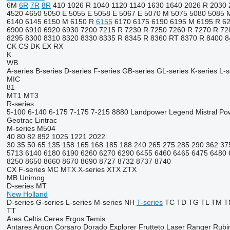
6M
6R
7R
8R
410
1026 R
1040
1120
1140
1630
1640
2026 R
2030
4520
4650
5050 E
5055 E
5058 E
5067 E
5070 M
5075
5080
5085 
6140
6145
6150 M
6150 R
6155
6170
6175
6190
6195 M
6195 R
6
6900
6910
6920
6930
7200
7215 R
7230 R
7250
7260 R
7270 R
72
8295
8300
8310
8320
8330
8335 R
8345 R
8360 RT
8370 R
8400
8
CK
CS
DK
EX
RX
K
WB
A-series
B-series
D-series
F-series
GB-series
GL-series
K-series
L-s
MIC
81
MT1
MT3
R-series
5-100
6-140
6-175
7-175
7-215
8880
Landpower
Legend
Mistral
Po
Geotrac
Lintrac
M-series
M504
40
80
82
892
1025
1221
2022
30
35
50
65
135
158
165
168
185
188
240
265
275
285
290
362
37
5713
6140
6180
6190
6260
6270
6290
6455
6460
6465
6475
6480
8250
8650
8660
8670
8690
8727
8732
8737
8740
CX
F-series
MC
MTX
X-series
XTX
ZTX
MB
Unimog
D-series
MT
New Holland
D-series
G-series
L-series
M-series
NH
T-series
TC
TD
TG
TL
TM
T
TT
Ares
Celtis
Ceres
Ergos
Temis
Antares
Argon
Corsaro
Dorado
Explorer
Frutteto
Laser
Ranger
Rubi