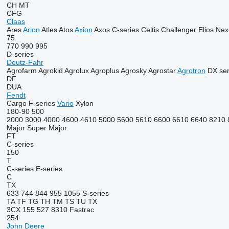
CH
MT
CFG
Claas
Ares
Arion
Atles
Atos
Axion
Axos
C-series
Celtis
Challenger
Elios
Nex
75
770
990
995
D-series
Deutz-Fahr
Agrofarm
Agrokid
Agrolux
Agroplus
Agrosky
Agrostar
Agrotron
DX ser
DF
DUA
Fendt
Cargo
F-series
Vario
Xylon
180-90
500
2000
3000
4000
4600
4610
5000
5600
5610
6600
6610
6640
8210
Major
Super Major
FT
C-series
150
T
C-series
E-series
C
TX
633
744
844
955
1055
S-series
TA
TF
TG
TH
TM
TS
TU
TX
3CX
155
527
8310
Fastrac
254
John Deere