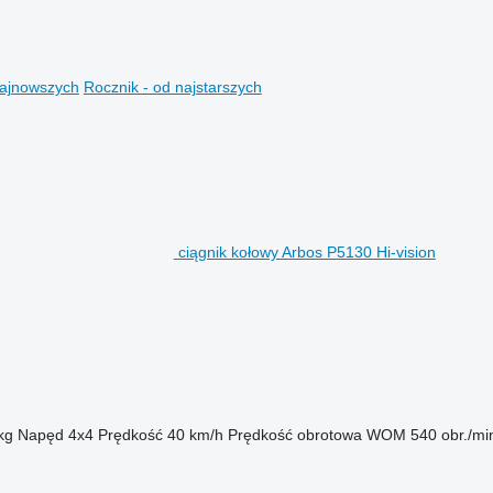
najnowszych
Rocznik - od najstarszych
ciągnik kołowy Arbos P5130 Hi-vision
kg
Napęd
4x4
Prędkość
40 km/h
Prędkość obrotowa WOM
540 obr./mi