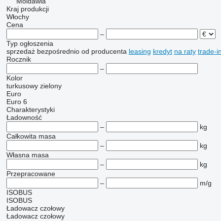
Moldawia
Kraj produkcji
Włochy
Cena
–
Typ ogłoszenia
sprzedaż
bezpośrednio od producenta
leasing
kredyt
na raty
trade-i
Rocznik
–
Kolor
turkusowy
zielony
Euro
Euro 6
Charakterystyki
Ładowność
–
kg
Całkowita masa
–
kg
Własna masa
–
kg
Przepracowane
–
m/g
ISOBUS
ISOBUS
Ładowacz czołowy
Ładowacz czołowy