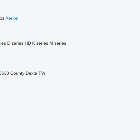
os
Xerion
ies
D series
HD
K series
M series
8630
County
Dexta
TW