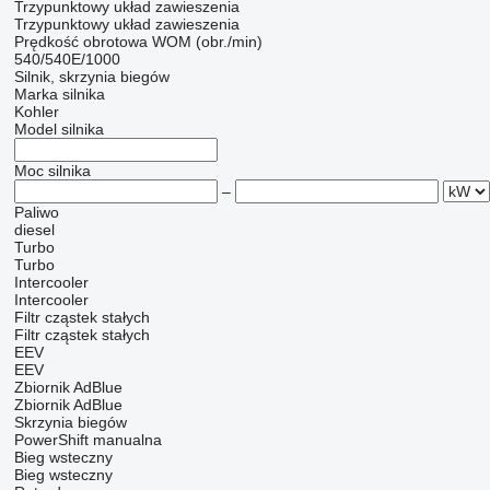
Trzypunktowy układ zawieszenia
Trzypunktowy układ zawieszenia
Prędkość obrotowa WOM (obr./min)
540/540E/1000
Silnik, skrzynia biegów
Marka silnika
Kohler
Model silnika
Moc silnika
–
Paliwo
diesel
Turbo
Turbo
Intercooler
Intercooler
Filtr cząstek stałych
Filtr cząstek stałych
EEV
EEV
Zbiornik AdBlue
Zbiornik AdBlue
Skrzynia biegów
PowerShift
manualna
Bieg wsteczny
Bieg wsteczny