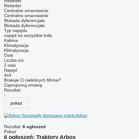
Retarder
Retarder
Centralne smarowanie
Centralne smarowanie
Blokada dyferencjału
Blokada dyferencjału
Typ napędu
napęd na wszystkie koła
Kabina
Klimatyzacja
Klimatyzacja
Osie
Liczba osi
2 osie
Napęd
4x4
Brakuje Ci niektórych filtrów?
Zaproponuj zmianę
Rezultat:
-
pokaż
Szczegóły dotyczące marki Arbos
Rezultat:
6 ogłoszeń
Pokaż
6 ogłoszeń:
Traktory Arbos