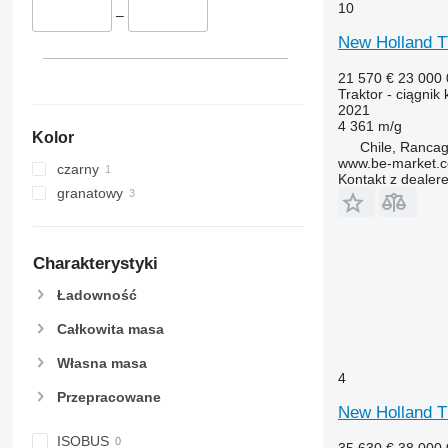
10
–
New Holland T
21 570 €
23 000
Traktor - ciągnik
2021
4 361 m/g
Kolor
Chile, Ranca
www.be-market.
czarny
Kontakt z dealer
granatowy
Charakterystyki
Ładowność
Całkowita masa
Własna masa
4
Przepracowane
New Holland 
ISOBUS
35 630 €
38 000