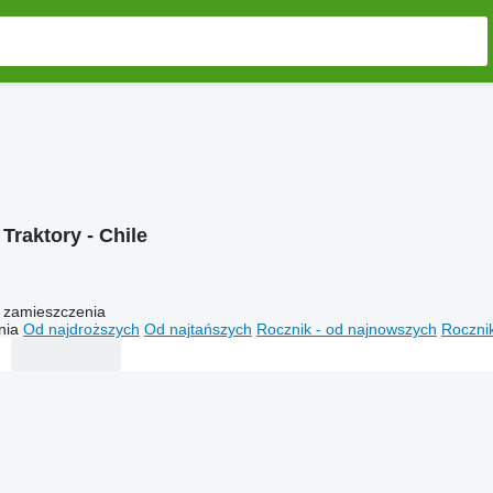
:
Traktory - Chile
 zamieszczenia
nia
Od najdroższych
Od najtańszych
Rocznik - od najnowszych
Rocznik