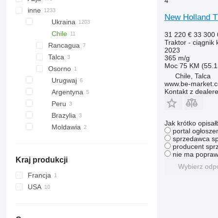
4
Olesno
Milicz
Grodków
Grudziądz
Bodzentyn
inne
Holandia
Kanada
Japonia
New Holland T
Maków Podhalański
Syców
Austria
USA
Turcja
Ukraina
Oświęcim
Lubomierz
Norwegia
India
Chile
31 220 €
33 300
Traktor - ciągnik
Kunice
pokaż wszystkie
Rancagua
Dania
Chiny
2023
pokaż wszystkie
Talca
Rumunia
Emiraty Arabskie
365 m/g
Moc
75 KM (55.1
Osorno
Wielka Brytania
Uzbekistan
Chile, Talca
pokaż wszystkie
Kirgistan
Urugwaj
www.be-market.
Kontakt z dealer
Gruzja
Argentyna
pokaż wszystkie
Peru
Brazylia
Jak krótko opisał
Moldawia
portal ogłosze
sprzedawca sp
producent sprz
nie ma popraw
Kraj produkcji
Wybierz odp
Francja
USA