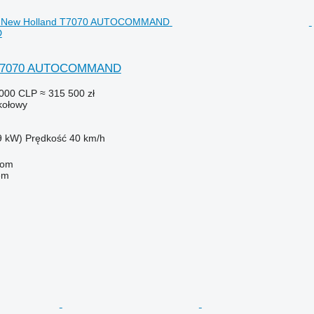
D
 T7070 AUTOCOMMAND
 000 CLP
≈ 315 500 zł
 kołowy
9 kW)
Prędkość
40 km/h
com
em