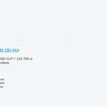
TM 190 4X4
 000 CLP
≈ 153 700 zł
 kołowy
gua
com
em