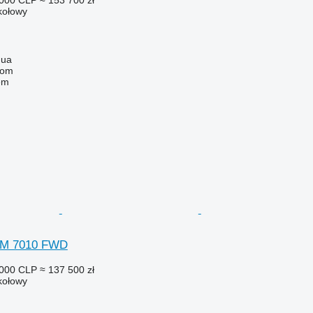
 kołowy
gua
com
em
TM 7010 FWD
 000 CLP
≈ 137 500 zł
 kołowy