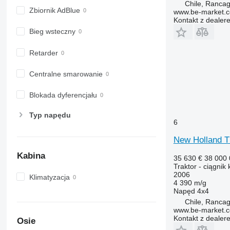
Chile, Ranca
Zbiornik AdBlue
www.be-market.
Kontakt z dealer
Bieg wsteczny
Retarder
Centralne smarowanie
Blokada dyferencjału
Typ napędu
6
New Holland 
Kabina
35 630 €
38 000
Traktor - ciągnik
2006
Klimatyzacja
4 390 m/g
Napęd
4x4
Chile, Ranca
www.be-market.
Kontakt z dealer
Osie