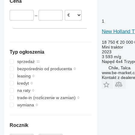
Cena
–
1
New Holland 
18 750 €
20 000
Mini traktor
2023
Typ ogłoszenia
3 593 m/g
Napęd
4x4
Trzyp
sprzedaż
Chile, Talca
bezpośrednio od producenta
www.be-market.
leasing
Kontakt z dealer
kredyt
na raty
trade-in (rozliczenie w zamian)
wymiana
Rocznik