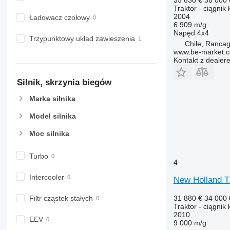
Traktor - ciągnik
2004
Ładowacz czołowy
6 909 m/g
Napęd
4x4
Trzypunktowy układ zawieszenia
Chile, Ranca
www.be-market.
Kontakt z dealer
Silnik, skrzynia biegów
Marka silnika
Model silnika
Moc silnika
Turbo
4
Intercooler
New Holland 
31 880 €
34 000
Filtr cząstek stałych
Traktor - ciągnik
2010
EEV
9 000 m/g