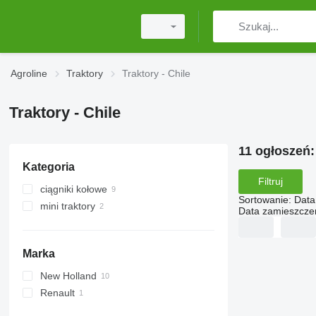
Agroline
Traktory
Traktory - Chile
Traktory - Chile
11 ogłoszeń
Kategoria
Filtruj
ciągniki kołowe
Sortowanie
:
Data
mini traktory
Data zamieszcze
Marka
New Holland
Renault
T-series
TD
Ares