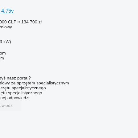
 4.75v
 000 CLP
≈ 134 700 zł
 kołowy
3 kW)
com
em
byś nasz portal?
niowy ze sprzętem specjalistycznym
rzętu specjalistycznego
ętu specjalistycznego
nej odpowiedzi
owiedź