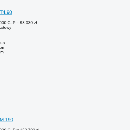
T4.90
 000 CLP
≈ 93 030 zł
 kołowy
gua
com
em
TM 190
 000 CLP
≈ 153 700 zł