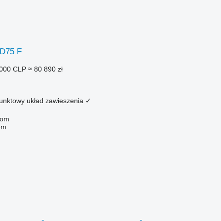
TD75 F
 000 CLP
≈ 80 890 zł
unktowy układ zawieszenia
✓
com
em