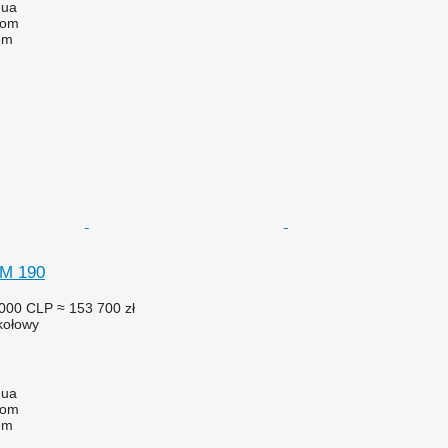
gua
com
em
TM 190
 000 CLP
≈ 153 700 zł
 kołowy
gua
com
em