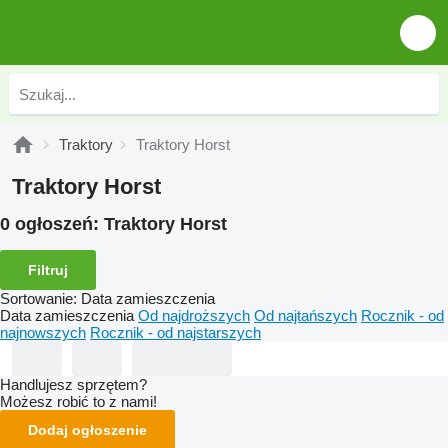
Traktory
Traktory Horst
Traktory Horst
0 ogłoszeń:
Traktory Horst
Filtruj
Sortowanie
:
Data zamieszczenia
Data zamieszczenia
Od najdroższych
Od najtańszych
Rocznik - od
najnowszych
Rocznik - od najstarszych
Handlujesz sprzętem?
Możesz robić to z nami!
Dodaj ogłoszenie