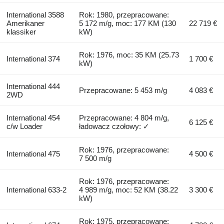
International 3588
Rok: 1980, przepracowane:
Amerikaner
5 172 m/g, moc: 177 KM (130
22 719 €
klassiker
kW)
Rok: 1976, moc: 35 KM (25.73
International 374
1 700 €
kW)
International 444
Przepracowane: 5 453 m/g
4 083 €
2WD
International 454
Przepracowane: 4 804 m/g,
6 125 €
c/w Loader
ładowacz czołowy: ✓
Rok: 1976, przepracowane:
International 475
4 500 €
7 500 m/g
Rok: 1976, przepracowane:
International 633-2
4 989 m/g, moc: 52 KM (38.22
3 300 €
kW)
Rok: 1975, przepracowane: