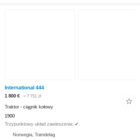
International 444
1 800 €
≈ 7 751 zł
Traktor - ciągnik kołowy
1900
Trzypunktowy układ zawieszenia
✓
Norwegia, Trøndelag