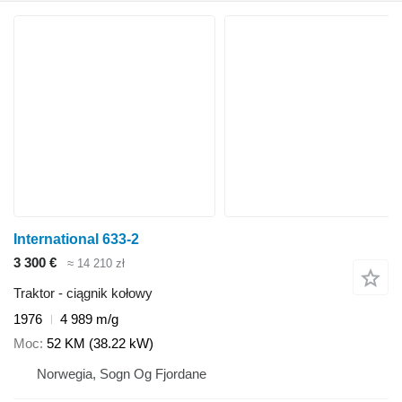
International 633-2
3 300 €
≈ 14 210 zł
Traktor - ciągnik kołowy
1976
4 989 m/g
Moc
52 KM (38.22 kW)
Norwegia, Sogn Og Fjordane