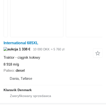
International 685XL
1 338 €
10 000 DKK
≈ 5 760 zł
Traktor - ciągnik kołowy
8 918 m/g
Paliwo
diesel
Dania, Tølløse
Klaravik Denmark