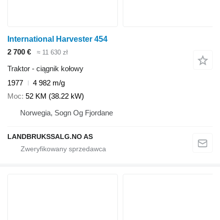
International Harvester 454
2 700 €
≈ 11 630 zł
Traktor - ciągnik kołowy
1977
4 982 m/g
Moc
52 KM (38.22 kW)
Norwegia, Sogn Og Fjordane
LANDBRUKSSALG.NO AS