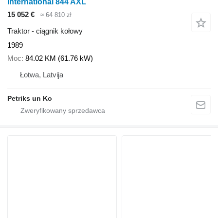
International 844 AXL
15 052 €
≈ 64 810 zł
Traktor - ciągnik kołowy
1989
Moc
84.02 KM (61.76 kW)
Łotwa, Latvija
Petriks un Ko