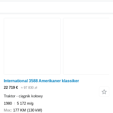
International 3588 Amerikaner klassiker
22 719 €
≈ 97 830 zł
Traktor - ciągnik kołowy
1980
5 172 m/g
Moc
177 KM (130 kW)