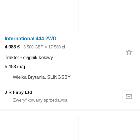
International 444 2WD
4 083 €
3 500 GBP
≈ 17 580 zł
Traktor - ciągnik kołowy
5 453 m/g
Wielka Brytania, SLINGSBY
J R Firby Ltd