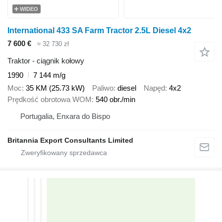
WIDEO
International 433 SA Farm Tractor 2.5L Diesel 4x2
7 600 €
≈ 32 730 zł
Traktor - ciągnik kołowy
1990
7 144 m/g
Moc
35 KM (25.73 kW)
Paliwo
diesel
Napęd
4x2
Prędkość obrotowa WOM
540 obr./min
Portugalia, Enxara do Bispo
Britannia Export Consultants Limited