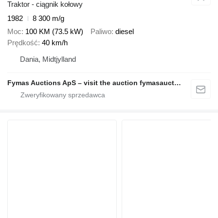
Traktor - ciągnik kołowy
1982
8 300 m/g
Moc
100 KM (73.5 kW)
Paliwo
diesel
Prędkość
40 km/h
Dania, Midtjylland
Fymas Auctions ApS – visit the auction fymasauctions.dk