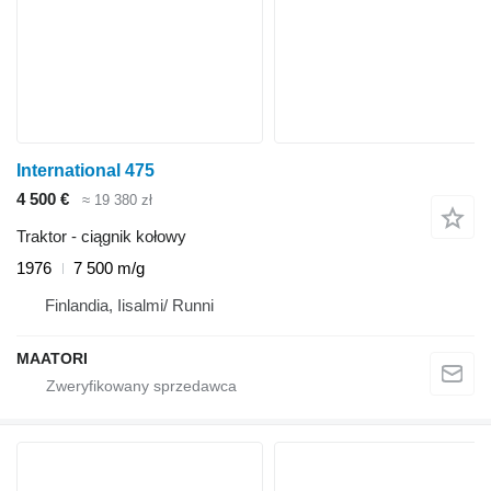
International 475
4 500 €
≈ 19 380 zł
Traktor - ciągnik kołowy
1976
7 500 m/g
Finlandia, Iisalmi/ Runni
MAATORI