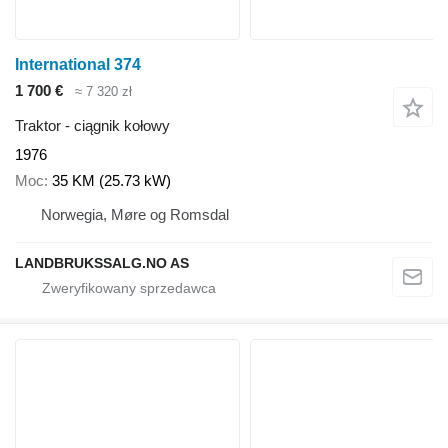
International 374
1 700 €
≈ 7 320 zł
Traktor - ciągnik kołowy
1976
Moc
35 KM (25.73 kW)
Norwegia, Møre og Romsdal
LANDBRUKSSALG.NO AS