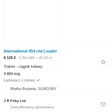
International 454 c/w Loader
6 125 €
5 250 GBP
≈ 26 370 zł
Traktor - ciągnik kołowy
4 804 m/g
Ładowacz czołowy
✓
Wielka Brytania, SLINGSBY
J R Firby Ltd