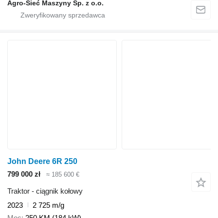
Agro-Sieć Maszyny Sp. z o.o.
John Deere 6R 250
799 000 zł
≈ 185 600 €
Traktor - ciągnik kołowy
2023
2 725 m/g
Moc
250 KM (184 kW)