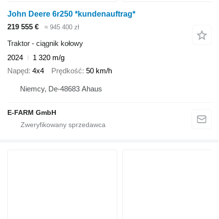
John Deere 6r250 *kundenauftrag*
219 555 €
≈ 945 400 zł
Traktor - ciągnik kołowy
2024
1 320 m/g
Napęd
4x4
Prędkość
50 km/h
Niemcy, De-48683 Ahaus
E-FARM GmbH