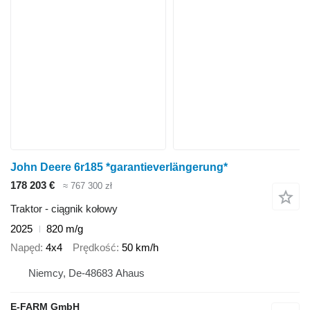
John Deere 6r185 *garantieverlängerung*
178 203 €
≈ 767 300 zł
Traktor - ciągnik kołowy
2025
820 m/g
Napęd
4x4
Prędkość
50 km/h
Niemcy, De-48683 Ahaus
E-FARM GmbH