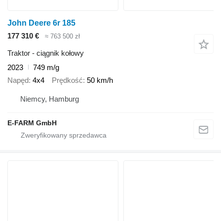
John Deere 6r 185
177 310 €
≈ 763 500 zł
Traktor - ciągnik kołowy
2023
749 m/g
Napęd
4x4
Prędkość
50 km/h
Niemcy, Hamburg
E-FARM GmbH