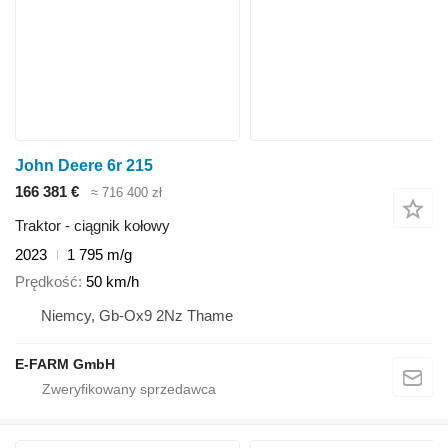
John Deere 6r 215
166 381 €
≈ 716 400 zł
Traktor - ciągnik kołowy
2023
1 795 m/g
Prędkość
50 km/h
Niemcy, Gb-Ox9 2Nz Thame
E-FARM GmbH