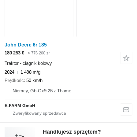
John Deere 6r 185
180 253 €
≈ 776 200 zł
Traktor - ciągnik kołowy
2024
1 498 m/g
Prędkość
50 km/h
Niemcy, Gb-Ox9 2Nz Thame
E-FARM GmbH
Handlujesz sprzętem?