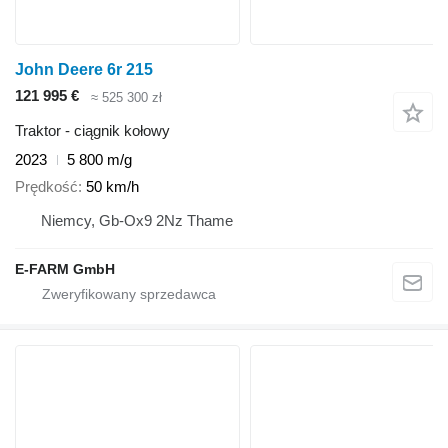
John Deere 6r 215
121 995 €
≈ 525 300 zł
Traktor - ciągnik kołowy
2023
5 800 m/g
Prędkość
50 km/h
Niemcy, Gb-Ox9 2Nz Thame
E-FARM GmbH