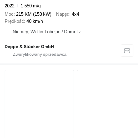
2022
1 550 m/g
Moc
215 KM (158 kW)
Napęd
4x4
Prędkość
40 km/h
Niemcy, Wettin-Löbejun / Domnitz
Deppe & Stücker GmbH