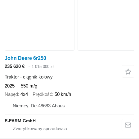
John Deere 6r250
235 620 €
≈ 1 015 000 zł
Traktor - ciągnik kołowy
2025
550 m/g
Napęd
4x4
Prędkość
50 km/h
Niemcy, De-48683 Ahaus
E-FARM GmbH