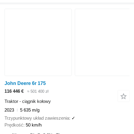
John Deere 6r 175
116 446 €
≈ 501 400 zł
Traktor - ciągnik kołowy
2023
5 635 m/g
Trzypunktowy układ zawieszenia
✓
Prędkość
50 km/h