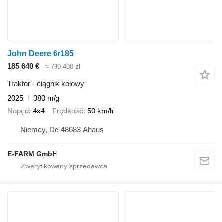
John Deere 6r185
185 640 €
≈ 799 400 zł
Traktor - ciągnik kołowy
2025
380 m/g
Napęd
4x4
Prędkość
50 km/h
Niemcy, De-48683 Ahaus
E-FARM GmbH