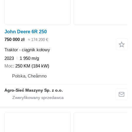
John Deere 6R 250
750 000 zł
≈ 174 200 €
Traktor - ciągnik kołowy
2023
1 950 m/g
Moc
250 KM (184 kW)
Polska, Cheåmno
Agro-Sieć Maszyny Sp. z o.o.