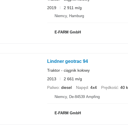
2019
2 911 m/g
Niemcy, Hamburg
E-FARM GmbH
Lindner geotrac 94
Traktor - ciągnik kołowy
2013
2 661 m/g
Paliwo
diesel
Napęd
4x4
Prędkość
40 
Niemcy, De-84539 Ampfing
E-FARM GmbH