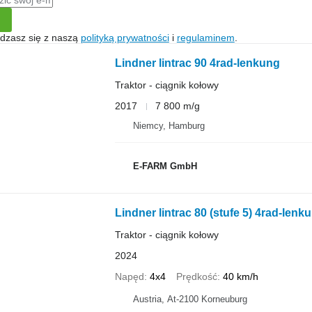
gadzasz się z naszą
polityką prywatności
i
regulaminem
.
Lindner lintrac 90 4rad-lenkung
Traktor - ciągnik kołowy
2017
7 800 m/g
Niemcy, Hamburg
E-FARM GmbH
Lindner lintrac 80 (stufe 5) 4rad-lenk
Traktor - ciągnik kołowy
2024
Napęd
4x4
Prędkość
40 km/h
Austria, At-2100 Korneuburg