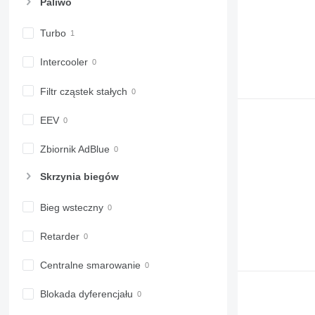
Paliwo
6190
7718
6195 M
7719
Turbo
6195 R
7720
Intercooler
6200
7722
6210
7724
Filtr cząstek stałych
6215
7726
6220
8220
EEV
6230
8240
6250
8250
Zbiornik AdBlue
6300
8650
Skrzynia biegów
6310
8660
6320
8670
Bieg wsteczny
6330
8690
6410
8727
Retarder
6430 Premium
8732
Centralne smarowanie
6510
8737
6520
8740
Blokada dyferencjału
6530