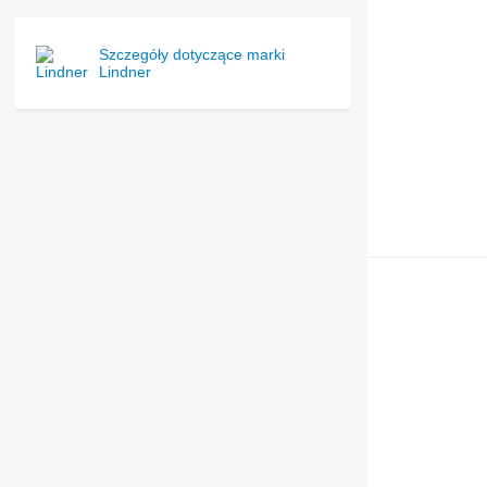
7290 R
7310 R
Szczegóły dotyczące marki
7430
Lindner
7600
7700
7710
7720
7730
7800
7810
7820
7830
7920
7930
8100
8200
8220
8230
8260 R