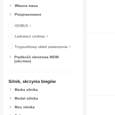
6090
6465
Własna masa
6100
6475
Przepracowane
6105
6480
6110 B
6485
ISOBUS
6110 M
6490
6110 R
6495
Ładowacz czołowy
6115
6499
6120
6713
Trzypunktowy układ zawieszenia
6125 M
6715
Prędkość obrotowa WOM
6125 R
6716
(obr./min)
6130
7475
6135
7480
6140
7616
Silnik, skrzynia biegów
6145
7618
6150 M
7619
Marka silnika
6150 R
7620
Model silnika
6155
7624
Moc silnika
6170
7626
6175
7716