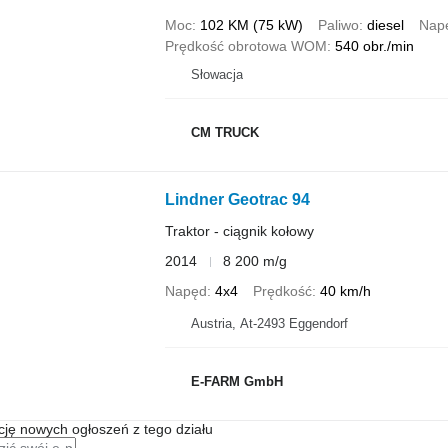
Moc
102 KM (75 kW)
Paliwo
diesel
Nap
Prędkość obrotowa WOM
540 obr./min
Słowacja
CM TRUCK
Lindner Geotrac 94
Traktor - ciągnik kołowy
2014
8 200 m/g
Napęd
4x4
Prędkość
40 km/h
Austria, At-2493 Eggendorf
E-FARM GmbH
ę nowych ogłoszeń z tego działu