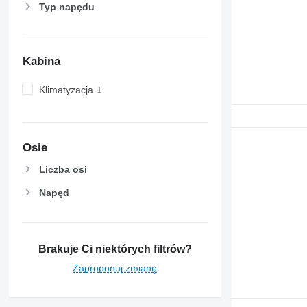
6600
Typ napędu
6610
6620
6630
Kabina
6800
6810
Klimatyzacja
6820
6830
6900
Osie
6910
6920
Liczba osi
6930
Napęd
7200
7215 R
7230 R
7250
Brakuje Ci niektórych filtrów?
7260 R
Zaproponuj zmianę
7270 R
7280 R