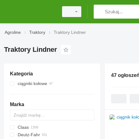
Agroline
Traktory
Traktory Lindner
Traktory Lindner
Kategoria
47 ogłosze
ciągniki kołowe
Marka
Claas
Challenger
TTR
584
2505
CK
310
775
CH
CFG
Deutz-Fahr
Tigre
704
500
D series
MT
Ares
75
770
D-series