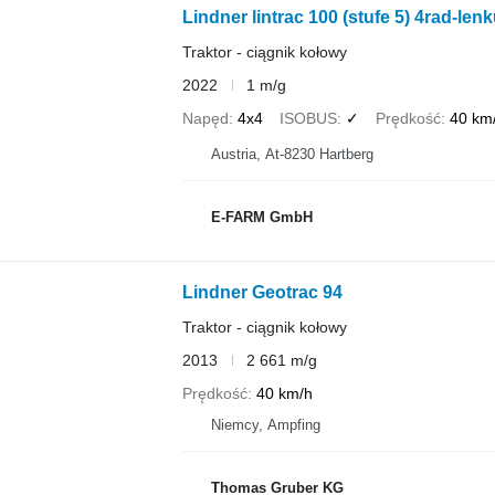
Lindner lintrac 100 (stufe 5) 4rad-len
Traktor - ciągnik kołowy
2022
1 m/g
Napęd
4x4
ISOBUS
✓
Prędkość
40 km
Austria, At-8230 Hartberg
E-FARM GmbH
Lindner Geotrac 94
Traktor - ciągnik kołowy
2013
2 661 m/g
Prędkość
40 km/h
Niemcy, Ampfing
Thomas Gruber KG