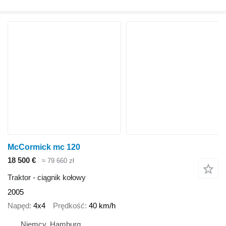
McCormick mc 120
18 500 €
≈ 79 660 zł
Traktor - ciągnik kołowy
2005
Napęd
4x4
Prędkość
40 km/h
Niemcy, Hamburg