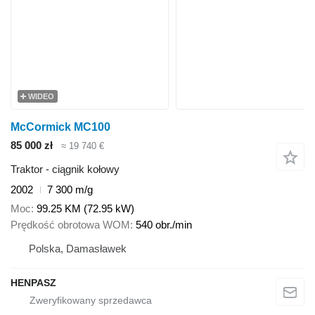
WIDEO
McCormick MC100
85 000 zł
≈ 19 740 €
Traktor - ciągnik kołowy
2002
7 300 m/g
Moc
99.25 KM (72.95 kW)
Prędkość obrotowa WOM
540 obr./min
Polska, Damasławek
HENPASZ