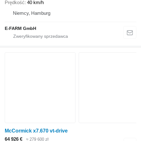
Prędkość
40 km/h
Niemcy, Hamburg
E-FARM GmbH
McCormick x7.670 vt-drive
64 926 €
≈ 279 600 zł