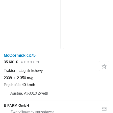
McCormick cx75
35 601 €
≈ 153 300 zł
Traktor - ciągnik kołowy
2008
2 350 m/g
Prędkość
40 km/h
Austria, At-3910 Zwettl
E-FARM GmbH