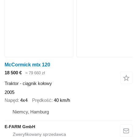
McCormick mtx 120
18 500 €
≈ 79 660 zł
Traktor - ciągnik kołowy
2005
Napęd
4x4
Prędkość
40 km/h
Niemcy, Hamburg
E-FARM GmbH