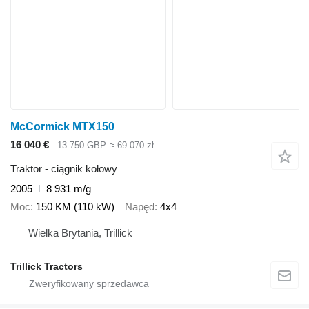
McCormick MTX150
16 040 €
13 750 GBP
≈ 69 070 zł
Traktor - ciągnik kołowy
2005
8 931 m/g
Moc
150 KM (110 kW)
Napęd
4x4
Wielka Brytania, Trillick
Trillick Tractors