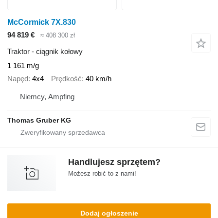
McCormick 7X.830
94 819 €
≈ 408 300 zł
Traktor - ciągnik kołowy
1 161 m/g
Napęd
4x4
Prędkość
40 km/h
Niemcy, Ampfing
Thomas Gruber KG
Handlujesz sprzętem?
Możesz robić to z nami!
Dodaj ogłoszenie