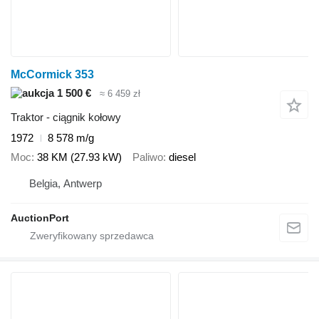
McCormick 353
1 500 €
≈ 6 459 zł
Traktor - ciągnik kołowy
1972
8 578 m/g
Moc
38 KM (27.93 kW)
Paliwo
diesel
Belgia, Antwerp
AuctionPort