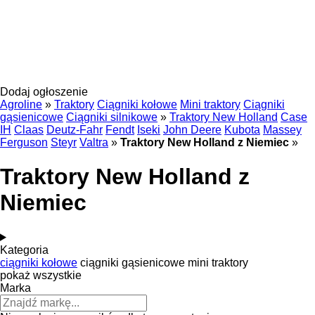
Dodaj ogłoszenie
Agroline
»
Traktory
Ciągniki kołowe
Mini traktory
Ciągniki
gąsienicowe
Ciągniki silnikowe
»
Traktory New Holland
Case
IH
Claas
Deutz-Fahr
Fendt
Iseki
John Deere
Kubota
Massey
Ferguson
Steyr
Valtra
»
Traktory New Holland z Niemiec
»
Traktory New Holland z
Niemiec
Kategoria
ciągniki kołowe
ciągniki gąsienicowe
mini traktory
pokaż wszystkie
Marka