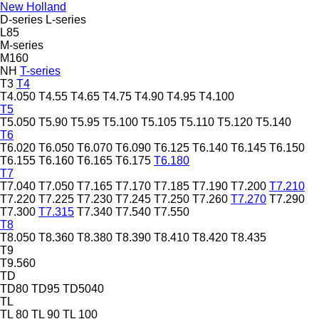
New Holland
D-series
L-series
L85
M-series
M160
NH
T-series
T3
T4
T4.050
T4.55
T4.65
T4.75
T4.90
T4.95
T4.100
T5
T5.050
T5.90
T5.95
T5.100
T5.105
T5.110
T5.120
T5.140
T6
T6.020
T6.050
T6.070
T6.090
T6.125
T6.140
T6.145
T6.150
T6.155
T6.160
T6.165
T6.175
T6.180
T7
T7.040
T7.050
T7.165
T7.170
T7.185
T7.190
T7.200
T7.210
T7.220
T7.225
T7.230
T7.245
T7.250
T7.260
T7.270
T7.290
T7.300
T7.315
T7.340
T7.540
T7.550
T8
T8.050
T8.360
T8.380
T8.390
T8.410
T8.420
T8.435
T9
T9.560
TD
TD80
TD95
TD5040
TL
TL 80
TL 90
TL 100