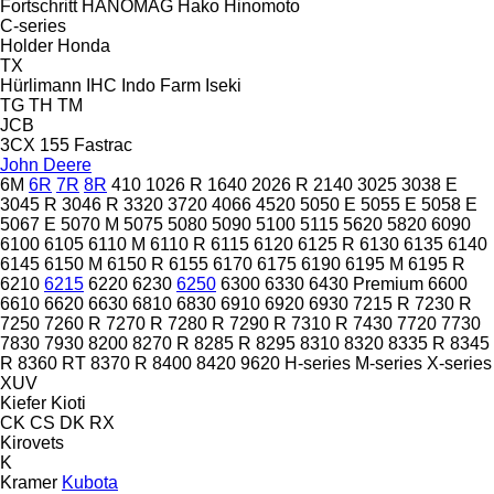
Fortschritt
HANOMAG
Hako
Hinomoto
C-series
Holder
Honda
TX
Hürlimann
IHC
Indo Farm
Iseki
TG
TH
TM
JCB
3CX
155
Fastrac
John Deere
6M
6R
7R
8R
410
1026 R
1640
2026 R
2140
3025
3038 E
3045 R
3046 R
3320
3720
4066
4520
5050 E
5055 E
5058 E
5067 E
5070 M
5075
5080
5090
5100
5115
5620
5820
6090
6100
6105
6110 M
6110 R
6115
6120
6125 R
6130
6135
6140
6145
6150 M
6150 R
6155
6170
6175
6190
6195 M
6195 R
6210
6215
6220
6230
6250
6300
6330
6430 Premium
6600
6610
6620
6630
6810
6830
6910
6920
6930
7215 R
7230 R
7250
7260 R
7270 R
7280 R
7290 R
7310 R
7430
7720
7730
7830
7930
8200
8270 R
8285 R
8295
8310
8320
8335 R
8345
R
8360 RT
8370 R
8400
8420
9620
H-series
M-series
X-series
XUV
Kiefer
Kioti
CK
CS
DK
RX
Kirovets
K
Kramer
Kubota