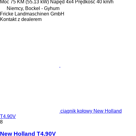
Moc
75 KM (55.13 kW)
Napęd
4x4
Prędkość
40 km/h
Niemcy, Bockel - Gyhum
Fricke Landmaschinen GmbH
Kontakt z dealerem
ciągnik kołowy New Holland
T4.90V
8
New Holland T4.90V