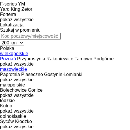
F-series
YM
Yard King
Zetor
Forterra
pokaż wszystkie
Lokalizacja
Szukaj w promieniu
Polska
wielkopolskie
Poznań
Przyprostynia
Rakoniewice
Tarnowo Podgórne
pokaż wszystkie
mazowieckie
Paprotnia
Piaseczno
Gostynin
Łomianki
pokaż wszystkie
małopolskie
Bolechowice
Gorlice
pokaż wszystkie
łódzkie
Kutno
pokaż wszystkie
dolnośląskie
Syców
Kłodzko
pokaż wszystkie