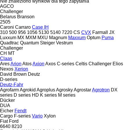
Nie znaleziono wyników dla tego zapytania
AGCO
Challenger
Belarus
Branson
2505
Caroni
Carraro
Case IH
310
500
956
1056
5130
5140
7220
CS
CVX
Farmall
JX
Luxxum
MX
MXM
MXU
Magnum
Maxxum
Optum
Puma
Quadtrac
Quantum
Steiger
Vestrum
Challenger
CH
MT
Claas
Ares
Arion
Atos
Axion
Axos
C-series
Celtis
Challenger
Elios
Nexos
Xerion
David Brown
Deutz
D-series
Deutz-Fahr
Agrofarm
Agrokid
Agroplus
Agrosky
Agrostar
Agrotron
DX
series
D series
HD
K series
M series
Dücker
DUA
Eicher
Fendt
Cargo
F-series
Vario
Xylon
Fiat
Ford
6640
8210