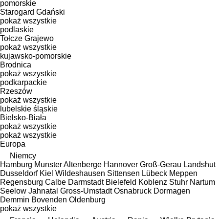
pomorskie
Starogard Gdański
pokaż wszystkie
podlaskie
Tołcze
Grajewo
pokaż wszystkie
kujawsko-pomorskie
Brodnica
pokaż wszystkie
podkarpackie
Rzeszów
pokaż wszystkie
lubelskie
śląskie
Bielsko-Biała
pokaż wszystkie
pokaż wszystkie
Europa
Niemcy
Hamburg
Munster
Altenberge
Hannover
Groß-Gerau
Landshut
Dusseldorf
Kiel
Wildeshausen
Sittensen
Lübeck
Meppen
Regensburg
Calbe
Darmstadt
Bielefeld
Koblenz
Stuhr
Nartum
Seelow
Jahnatal
Gross-Umstadt
Osnabruck
Dormagen
Demmin
Bovenden
Oldenburg
pokaż wszystkie