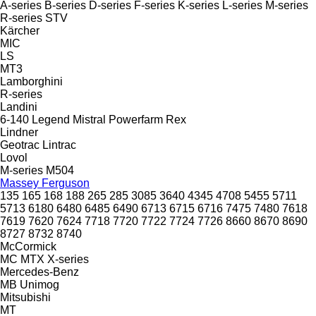
A-series
B-series
D-series
F-series
K-series
L-series
M-series
R-series
STV
Kärcher
MIC
LS
MT3
Lamborghini
R-series
Landini
6-140
Legend
Mistral
Powerfarm
Rex
Lindner
Geotrac
Lintrac
Lovol
M-series
M504
Massey Ferguson
135
165
168
188
265
285
3085
3640
4345
4708
5455
5711
5713
6180
6480
6485
6490
6713
6715
6716
7475
7480
7618
7619
7620
7624
7718
7720
7722
7724
7726
8660
8670
8690
8727
8732
8740
McCormick
MC
MTX
X-series
Mercedes-Benz
MB
Unimog
Mitsubishi
MT