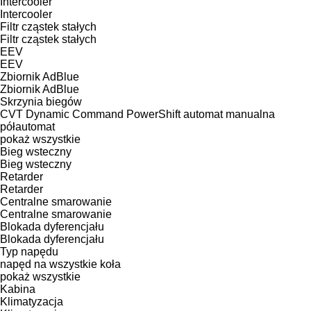
Intercooler
Intercooler
Filtr cząstek stałych
Filtr cząstek stałych
EEV
EEV
Zbiornik AdBlue
Zbiornik AdBlue
Skrzynia biegów
CVT
Dynamic Command
PowerShift
automat
manualna
półautomat
pokaż wszystkie
Bieg wsteczny
Bieg wsteczny
Retarder
Retarder
Centralne smarowanie
Centralne smarowanie
Blokada dyferencjału
Blokada dyferencjału
Typ napędu
napęd na wszystkie koła
pokaż wszystkie
Kabina
Klimatyzacja