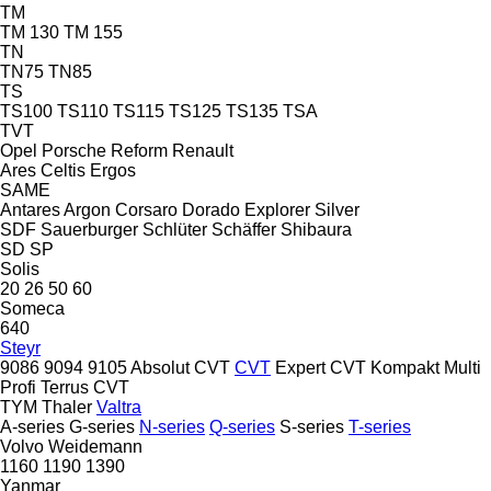
TM
TM 130
TM 155
TN
TN75
TN85
TS
TS100
TS110
TS115
TS125
TS135
TSA
TVT
Opel
Porsche
Reform
Renault
Ares
Celtis
Ergos
SAME
Antares
Argon
Corsaro
Dorado
Explorer
Silver
SDF
Sauerburger
Schlüter
Schäffer
Shibaura
SD
SP
Solis
20
26
50
60
Someca
640
Steyr
9086
9094
9105
Absolut CVT
CVT
Expert CVT
Kompakt
Multi
Profi
Terrus CVT
TYM
Thaler
Valtra
A-series
G-series
N-series
Q-series
S-series
T-series
Volvo
Weidemann
1160
1190
1390
Yanmar