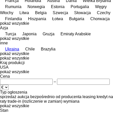
Francja
Holandia
Austria
Dania
Wielka Brytania
Rumunia
Norwegia
Estonia
Portugalia
Węgry
Włochy
Litwa
Belgia
Szwecja
Słowacja
Czechy
Finlandia
Hiszpania
Łotwa
Bułgaria
Chorwacja
pokaż wszystkie
Azja
Turcja
Japonia
Gruzja
Emiraty Arabskie
pokaż wszystkie
inne
Ukraina
Chile
Brazylia
pokaż wszystkie
pokaż wszystkie
Kraj produkcji
USA
pokaż wszystkie
Cena
–
Typ ogłoszenia
sprzedaż
aukcja
bezpośrednio od producenta
leasing
kredyt
na
raty
trade-in (rozliczenie w zamian)
wymiana
pokaż wszystkie
Stan