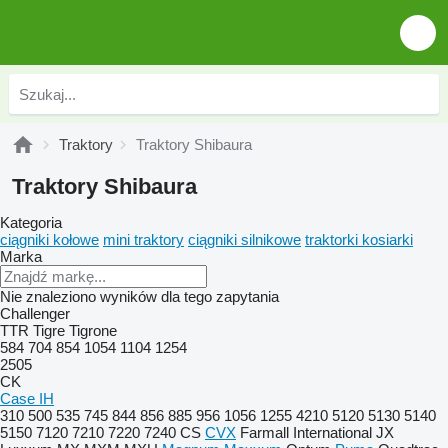
Traktory
Traktory Shibaura
Traktory Shibaura
Kategoria
ciągniki kołowe
mini traktory
ciągniki silnikowe
traktorki kosiarki
Marka
Nie znaleziono wyników dla tego zapytania
Challenger
TTR
Tigre
Tigrone
584
704
854
1054
1104
1254
2505
CK
Case IH
310
500
535
745
844
856
885
956
1056
1255
4210
5120
5130
5140
5150
7120
7210
7220
7240
CS
CVX
Farmall
International
JX