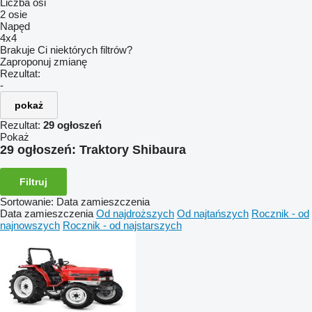
Liczba osi
2 osie
Napęd
4x4
Brakuje Ci niektórych filtrów?
Zaproponuj zmianę
Rezultat:
-
pokaż
Rezultat:
29 ogłoszeń
Pokaż
29 ogłoszeń:
Traktory Shibaura
Filtruj
Sortowanie
:
Data zamieszczenia
Data zamieszczenia
Od najdroższych
Od najtańszych
Rocznik - od
najnowszych
Rocznik - od najstarszych