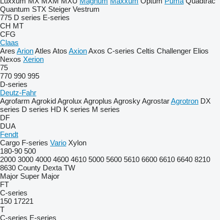
Luxxum
MX
MXM
MXU
Magnum
Maxxum
Optum
Puma
Quadtrac
Quantum
STX
Steiger
Vestrum
775
D series
E-series
CH
MT
CFG
Claas
Ares
Arion
Atles
Atos
Axion
Axos
C-series
Celtis
Challenger
Elios
Nexos
Xerion
75
770
990
995
D-series
Deutz-Fahr
Agrofarm
Agrokid
Agrolux
Agroplus
Agrosky
Agrostar
Agrotron
DX
series
D series
HD
K series
M series
DF
DUA
Fendt
Cargo
F-series
Vario
Xylon
180-90
500
2000
3000
4000
4600
4610
5000
5600
5610
6600
6610
6640
8210
8630
County
Dexta
TW
Major
Super Major
FT
C-series
150
17221
T
C-series
E-series