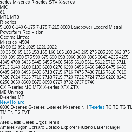
series
M-series
R-series
STV
X-series
MIC
81
MT1
MT3
R-series
5-100
6-140
6-175
7-175
7-215
8880
Landpower
Legend
Mistral
Powerfarm
Rex
Vision
Geotrac
Lintrac
M-series
M504
40
80
82
892
1025
1221
2022
30
35
50
65
135
158
165
168
185
188
240
265
275
285
290
362
375
390
399
550
575
590
675
690
698
3060
3080
3085
3640
4235
4255
4345
4708
5435
5445
5455
5460
5465
5610
5611
5612
5710
5711
5713
6140
6180
6190
6260
6270
6290
6455
6460
6465
6475
6480
6485
6490
6495
6499
6713
6715
6716
7475
7480
7616
7618
7619
7620
7624
7626
7716
7718
7719
7720
7722
7724
7726
8220
8240
8250
8650
8660
8670
8690
8727
8732
8737
8740
CX
F-series
MC
MTX
X-series
XTX
ZTX
MB
Unimog
D-series
MT
New Holland
8030
D-series
G-series
L-series
M-series
NH
T-series
TC
TD
TG
TL
TM
TN
TS
TVT
TT
Ares
Celtis
Ceres
Ergos
Temis
Antares
Argon
Corsaro
Dorado
Explorer
Frutteto
Laser
Ranger