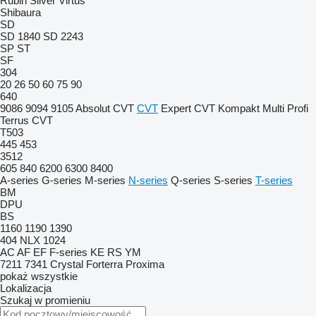
Rubin
Silver
Virtus
Shibaura
SD
SD 1840
SD 2243
SP
ST
SF
304
20
26
50
60
75
90
640
9086
9094
9105
Absolut CVT
CVT
Expert CVT
Kompakt
Multi
Profi
Terrus CVT
T503
445
453
3512
605
840
6200
6300
8400
A-series
G-series
M-series
N-series
Q-series
S-series
T-series
BM
DPU
BS
1160
1190
1390
404
NLX 1024
AC
AF
EF
F-series
KE
RS
YM
7211
7341
Crystal
Forterra
Proxima
pokaż wszystkie
Lokalizacja
Szukaj w promieniu