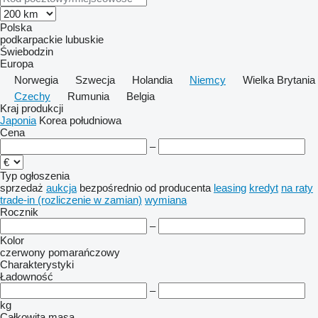
Polska
podkarpackie
lubuskie
Świebodzin
Europa
Norwegia
Szwecja
Holandia
Niemcy
Wielka Brytania
Czechy
Rumunia
Belgia
Kraj produkcji
Japonia
Korea południowa
Cena
–
Typ ogłoszenia
sprzedaż
aukcja
bezpośrednio od producenta
leasing
kredyt
na raty
trade-in (rozliczenie w zamian)
wymiana
Rocznik
–
Kolor
czerwony
pomarańczowy
Charakterystyki
Ładowność
–
kg
Całkowita masa