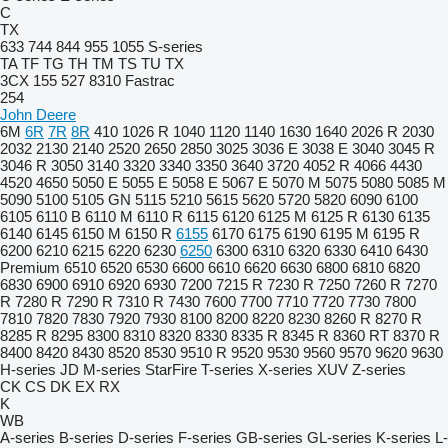
C
TX
633
744
844
955
1055
S-series
TA
TF
TG
TH
TM
TS
TU
TX
3CX
155
527
8310
Fastrac
254
John Deere
6M
6R
7R
8R
410
1026 R
1040
1120
1140
1630
1640
2026 R
2030
2032
2130
2140
2520
2650
2850
3025
3036 E
3038 E
3040
3045 R
3046 R
3050
3140
3320
3340
3350
3640
3720
4052 R
4066
4430
4520
4650
5050 E
5055 E
5058 E
5067 E
5070 M
5075
5080
5085 M
5090
5100
5105 GN
5115
5210
5615
5620
5720
5820
6090
6100
6105
6110 B
6110 M
6110 R
6115
6120
6125 M
6125 R
6130
6135
6140
6145
6150 M
6150 R
6155
6170
6175
6190
6195 M
6195 R
6200
6210
6215
6220
6230
6250
6300
6310
6320
6330
6410
6430
Premium
6510
6520
6530
6600
6610
6620
6630
6800
6810
6820
6830
6900
6910
6920
6930
7200
7215 R
7230 R
7250
7260 R
7270
R
7280 R
7290 R
7310 R
7430
7600
7700
7710
7720
7730
7800
7810
7820
7830
7920
7930
8100
8200
8220
8230
8260 R
8270 R
8285 R
8295
8300
8310
8320
8330
8335 R
8345 R
8360 RT
8370 R
8400
8420
8430
8520
8530
9510 R
9520
9530
9560
9570
9620
9630
H-series
JD
M-series
StarFire
T-series
X-series
XUV
Z-series
CK
CS
DK
EX
RX
K
WB
A-series
B-series
D-series
F-series
GB-series
GL-series
K-series
L-