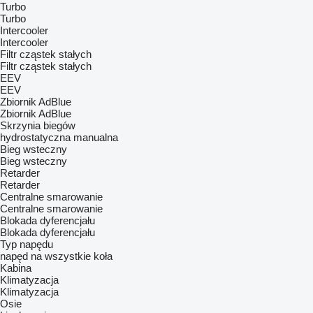
Turbo
Turbo
Intercooler
Intercooler
Filtr cząstek stałych
Filtr cząstek stałych
EEV
EEV
Zbiornik AdBlue
Zbiornik AdBlue
Skrzynia biegów
hydrostatyczna
manualna
Bieg wsteczny
Bieg wsteczny
Retarder
Retarder
Centralne smarowanie
Centralne smarowanie
Blokada dyferencjału
Blokada dyferencjału
Typ napędu
napęd na wszystkie koła
Kabina
Klimatyzacja
Klimatyzacja
Osie