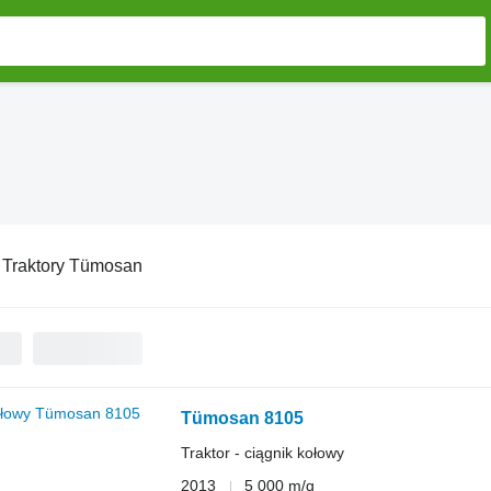
:
Traktory Tümosan
Tümosan 8105
Traktor - ciągnik kołowy
2013
5 000 m/g