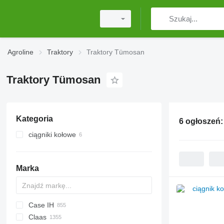
Agroline
Traktory
Traktory Tümosan
Traktory Tümosan
Kategoria
6 ogłoszeń
ciągniki kołowe
Marka
Case IH
Challenger
TTR
584
2505
CK
Claas
Tigre
704
310
775
CH
CFG