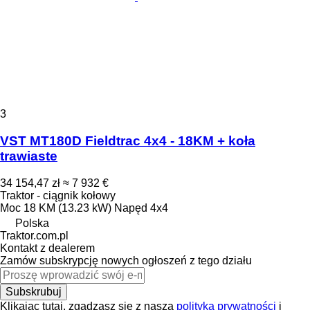
3
VST MT180D Fieldtrac 4x4 - 18KM + koła
trawiaste
34 154,47 zł
≈ 7 932 €
Traktor - ciągnik kołowy
Moc
18 KM (13.23 kW)
Napęd
4x4
Polska
Traktor.com.pl
Kontakt z dealerem
Zamów subskrypcję nowych ogłoszeń z tego działu
Subskrubuj
Klikając tutaj, zgadzasz się z naszą
polityką prywatności
i