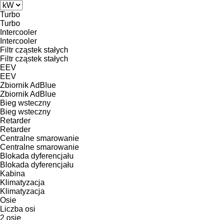
Turbo
Turbo
Intercooler
Intercooler
Filtr cząstek stałych
Filtr cząstek stałych
EEV
EEV
Zbiornik AdBlue
Zbiornik AdBlue
Bieg wsteczny
Bieg wsteczny
Retarder
Retarder
Centralne smarowanie
Centralne smarowanie
Blokada dyferencjału
Blokada dyferencjału
Kabina
Klimatyzacja
Klimatyzacja
Osie
Liczba osi
2 osie