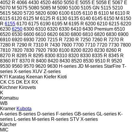
4052 R
4066
4430
4520
4650
5050 E
5055 E
5058 E
5067 E
5070 M
5075
5080
5085 M
5090
5100
5105 GN
5115
5210
5615
5620
5720
5820
6090
6100
6105
6110 B
6110 M
6110 R
6115
6120
6125 M
6125 R
6130
6135
6140
6145
6150 M
6150
R
6155
6170
6175
6190
6195 M
6195 R
6200
6210
6215
6220
6230
6250
6300
6310
6320
6330
6410
6430 Premium
6510
6520
6530
6600
6610
6620
6630
6800
6810
6820
6830
6900
6910
6920
6930
7200
7215 R
7230 R
7250
7260 R
7270 R
7280 R
7290 R
7310 R
7430
7600
7700
7710
7720
7730
7800
7810
7820
7830
7920
7930
8100
8200
8220
8230
8260 R
8270 R
8285 R
8295
8300
8310
8320
8330
8335 R
8345 R
8360 RT
8370 R
8400
8420
8430
8520
8530
9510 R
9520
9530
9560
9570
9620
9630
H-series
JD
M-series
StarFire
T-
series
X-series
XUV
Z-series
KYI
Karataş
Keenan
Kiefer
Kioti
CK
CS
DK
EX
RX
Kirchner
Kirovets
K
Komatsu
WB
Kramer
Kubota
A-series
B-series
D-series
F-series
GB-series
GL-series
K-
series
L-series
M-series
R-series
STV
X-series
Kärcher
MIC