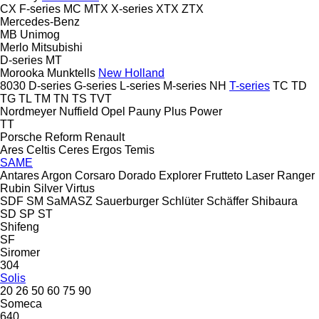
CX
F-series
MC
MTX
X-series
XTX
ZTX
Mercedes-Benz
MB
Unimog
Merlo
Mitsubishi
D-series
MT
Morooka
Munktells
New Holland
8030
D-series
G-series
L-series
M-series
NH
T-series
TC
TD
TG
TL
TM
TN
TS
TVT
Nordmeyer
Nuffield
Opel
Pauny
Plus Power
TT
Porsche
Reform
Renault
Ares
Celtis
Ceres
Ergos
Temis
SAME
Antares
Argon
Corsaro
Dorado
Explorer
Frutteto
Laser
Ranger
Rubin
Silver
Virtus
SDF
SM
SaMASZ
Sauerburger
Schlüter
Schäffer
Shibaura
SD
SP
ST
Shifeng
SF
Siromer
304
Solis
20
26
50
60
75
90
Someca
640