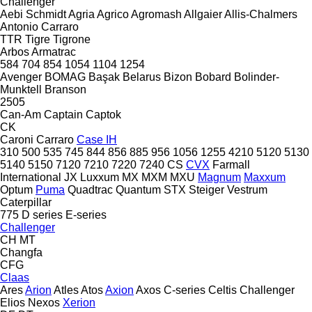
Challenger
Aebi Schmidt
Agria
Agrico
Agromash
Allgaier
Allis-Chalmers
Antonio Carraro
TTR
Tigre
Tigrone
Arbos
Armatrac
584
704
854
1054
1104
1254
Avenger
BOMAG
Başak
Belarus
Bizon
Bobard
Bolinder-
Munktell
Branson
2505
Can-Am
Captain
Captok
CK
Caroni
Carraro
Case IH
310
500
535
745
844
856
885
956
1056
1255
4210
5120
5130
5140
5150
7120
7210
7220
7240
CS
CVX
Farmall
International
JX
Luxxum
MX
MXM
MXU
Magnum
Maxxum
Optum
Puma
Quadtrac
Quantum
STX
Steiger
Vestrum
Caterpillar
775
D series
E-series
Challenger
CH
MT
Changfa
CFG
Claas
Ares
Arion
Atles
Atos
Axion
Axos
C-series
Celtis
Challenger
Elios
Nexos
Xerion