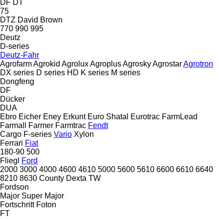
DF
DT
75
DTZ
David Brown
770
990
995
Deutz
D-series
Deutz-Fahr
Agrofarm
Agrokid
Agrolux
Agroplus
Agrosky
Agrostar
Agrotron
DX series
D series
HD
K series
M series
Dongfeng
DF
Dücker
DUA
Ebro
Eicher
Eney
Erkunt
Euro Shatal
Eurotrac
FarmLead
Farmall
Farmer
Farmtrac
Fendt
Cargo
F-series
Vario
Xylon
Ferrari
Fiat
180-90
500
Fliegl
Ford
2000
3000
4000
4600
4610
5000
5600
5610
6600
6610
6640
8210
8630
County
Dexta
TW
Fordson
Major
Super Major
Fortschritt
Foton
FT