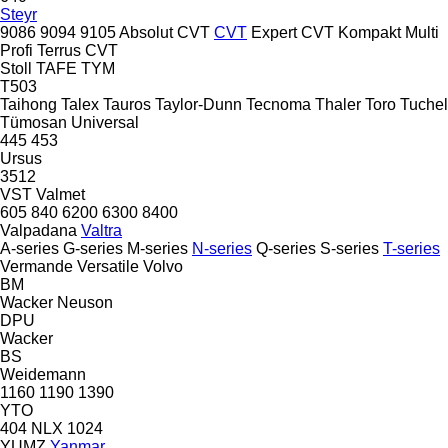
Steyr
9086
9094
9105
Absolut CVT
CVT
Expert CVT
Kompakt
Multi
Profi
Terrus CVT
Stoll
TAFE
TYM
T503
Taihong
Talex
Tauros
Taylor-Dunn
Tecnoma
Thaler
Toro
Tuchel
Tümosan
Universal
445
453
Ursus
3512
VST
Valmet
605
840
6200
6300
8400
Valpadana
Valtra
A-series
G-series
M-series
N-series
Q-series
S-series
T-series
Vermande
Versatile
Volvo
BM
Wacker Neuson
DPU
Wacker
BS
Weidemann
1160
1190
1390
YTO
404
NLX 1024
YUMZ
Yanmar