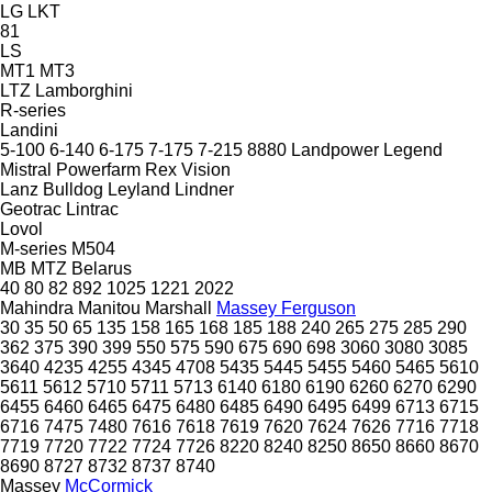
LG
LKT
81
LS
MT1
MT3
LTZ
Lamborghini
R-series
Landini
5-100
6-140
6-175
7-175
7-215
8880
Landpower
Legend
Mistral
Powerfarm
Rex
Vision
Lanz Bulldog
Leyland
Lindner
Geotrac
Lintrac
Lovol
M-series
M504
MB
MTZ Belarus
40
80
82
892
1025
1221
2022
Mahindra
Manitou
Marshall
Massey Ferguson
30
35
50
65
135
158
165
168
185
188
240
265
275
285
290
362
375
390
399
550
575
590
675
690
698
3060
3080
3085
3640
4235
4255
4345
4708
5435
5445
5455
5460
5465
5610
5611
5612
5710
5711
5713
6140
6180
6190
6260
6270
6290
6455
6460
6465
6475
6480
6485
6490
6495
6499
6713
6715
6716
7475
7480
7616
7618
7619
7620
7624
7626
7716
7718
7719
7720
7722
7724
7726
8220
8240
8250
8650
8660
8670
8690
8727
8732
8737
8740
Massey
McCormick