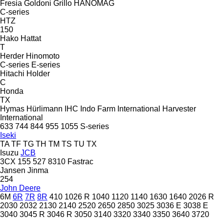
Fresia
Goldoni
Grillo
HANOMAG
C-series
HTZ
150
Hako
Hattat
T
Herder
Hinomoto
C-series
E-series
Hitachi
Holder
C
Honda
TX
Hymas
Hürlimann
IHC
Indo Farm
International Harvester
International
633
744
844
955
1055
S-series
Iseki
TA
TF
TG
TH
TM
TS
TU
TX
Isuzu
JCB
3CX
155
527
8310
Fastrac
Jansen
Jinma
254
John Deere
6M
6R
7R
8R
410
1026 R
1040
1120
1140
1630
1640
2026 R
2030
2032
2130
2140
2520
2650
2850
3025
3036 E
3038 E
3040
3045 R
3046 R
3050
3140
3320
3340
3350
3640
3720