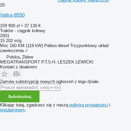
20
Valtra 8550
159 900 zł
≈ 37 130 €
Traktor - ciągnik kołowy
2001
15 202 m/g
Moc
160 KM (118 kW)
Paliwo
diesel
Trzypunktowy układ
zawieszenia
✓
Polska, Zblew
MEGATRANSPORT P.T.S.H. LESZEK LEWICKI
Kontakt z dealerem
Zamów subskrypcję nowych ogłoszeń z tego działu
Subskrubuj
Klikając tutaj, zgadzasz się z naszą
polityką prywatności
i
regulaminem
.