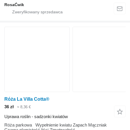
RosaĆwik
Róża La Villa Cotta®
36 zł
≈ 8,36 €
Uprawa roślin - sadzonki kwiatów
Róża parkowa Wypełnienie kwiatu Zapach Mączniak
Czarna plamistość liści Zimotrwałość...