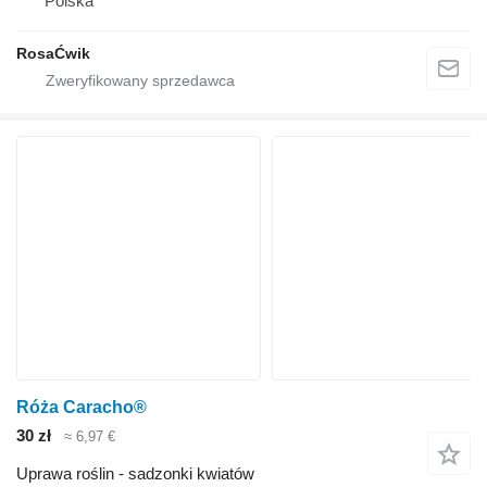
Polska
RosaĆwik
Róża Caracho®
30 zł
≈ 6,97 €
Uprawa roślin - sadzonki kwiatów