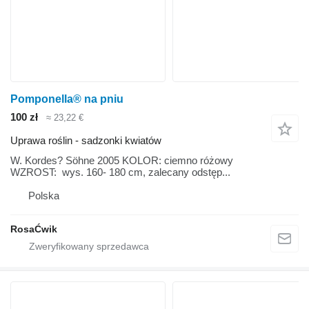
Pomponella® na pniu
100 zł
≈ 23,22 €
Uprawa roślin - sadzonki kwiatów
W. Kordes? Söhne 2005 KOLOR: ciemno różowy
WZROST: wys. 160- 180 cm, zalecany odstęp...
Polska
RosaĆwik