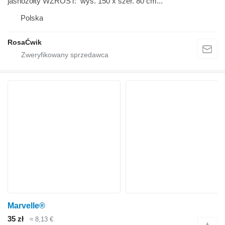
jasnożółty WZROST: wys. 150 x szer. 80 cm...
Polska
RosaĆwik
Marvelle®
35 zł
≈ 8,13 €