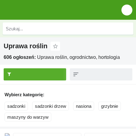
Uprawa roślin
606 ogłoszeń:
Uprawa roślin, ogrodnictwo, hortologia
Wybierz kategorię:
sadzonki
sadzonki drzew
nasiona
grzybnie
maszyny do warzyw