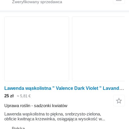
Lawenda wąskolistna " Valence Dark Violet " Lavandula angustifo
25 zł
≈ 5,81 €
Uprawa roślin - sadzonki kwiatów
Lawenda wąskolistna to piękna, srebrzysto-zielona,
obficie kwitnąca krzewinka, osiągająca wysokość w...
Polska