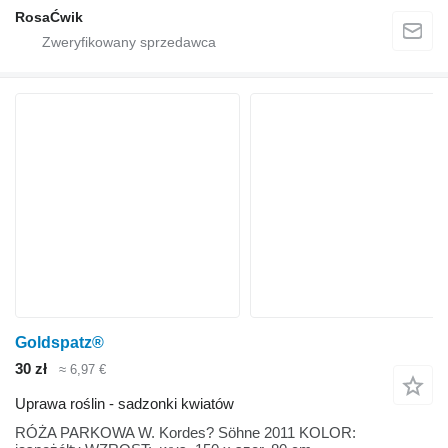
RosaĆwik
Goldspatz®
30 zł
≈ 6,97 €
Uprawa roślin - sadzonki kwiatów
RÓŻA PARKOWA W. Kordes? Söhne 2011 KOLOR: