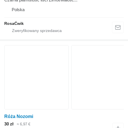
Polska
RosaĆwik
Róża Nozomi
30 zł
≈ 6,97 €