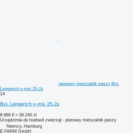
pionowy mieszalnik paszy BvL
Lengerich v-mix 25-2s
14
BvL Lengerich v-mix 25-2s
8 866 €
≈ 38 240 zł
Urządzenia do hodowli zwierząt - pionowy mieszalnik paszy
Niemcy, Hamburg
E-FARM GmbH