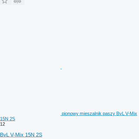
pionowy mieszalnik paszy BvL V-Mix
15N 2S
12
BvL V-Mix 15N 2S