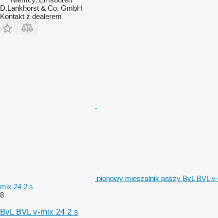
D.Lankhorst & Co. GmbH
Kontakt z dealerem
pionowy mieszalnik paszy BvL BVL v-
mix 24 2 s
8
BvL BVL v-mix 24 2 s