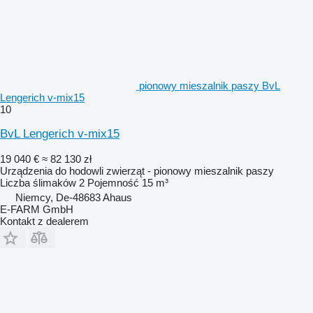
pionowy mieszalnik paszy BvL
Lengerich v-mix15
10
BvL Lengerich v-mix15
19 040 €
≈ 82 130 zł
Urządzenia do hodowli zwierząt - pionowy mieszalnik paszy
Liczba ślimaków
2
Pojemność
15 m³
Niemcy, De-48683 Ahaus
E-FARM GmbH
Kontakt z dealerem