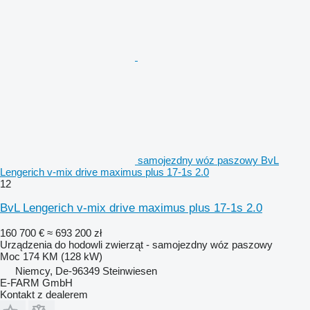
samojezdny wóz paszowy BvL
Lengerich v-mix drive maximus plus 17-1s 2.0
12
BvL Lengerich v-mix drive maximus plus 17-1s 2.0
160 700 €
≈ 693 200 zł
Urządzenia do hodowli zwierząt - samojezdny wóz paszowy
Moc
174 KM (128 kW)
Niemcy, De-96349 Steinwiesen
E-FARM GmbH
Kontakt z dealerem