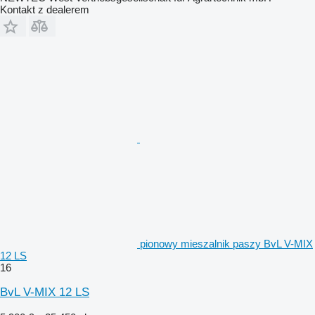
Kontakt z dealerem
pionowy mieszalnik paszy BvL V-MIX
12 LS
16
BvL V-MIX 12 LS