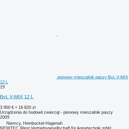
pionowy mieszalnik paszy BvL V-MIX
12 L
19
BvL V-MIX 12 L
3 900 €
≈ 16 820 zł
Urządzenia do hodowli zwierząt - pionowy mieszalnik paszy
2009
Niemcy, Heinbockel-Hagenah
NEWTEC West Vertriebsgesellschaft für Agrartechnik mbH