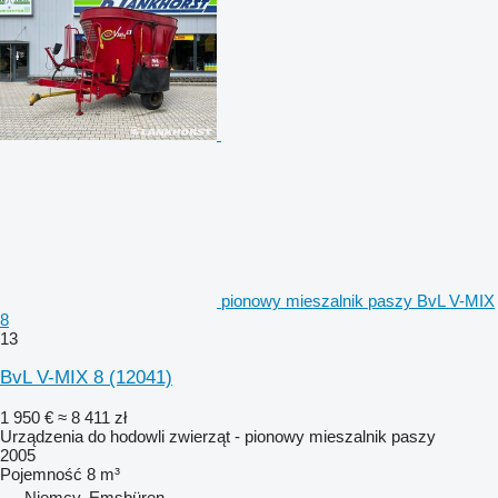
pionowy mieszalnik paszy BvL V-MIX
8
13
BvL V-MIX 8
(12041)
1 950 €
≈ 8 411 zł
Urządzenia do hodowli zwierząt - pionowy mieszalnik paszy
2005
Pojemność
8 m³
Niemcy, Emsbüren