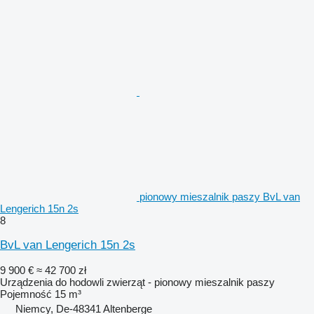
pionowy mieszalnik paszy BvL van
Lengerich 15n 2s
8
BvL van Lengerich 15n 2s
9 900 €
≈ 42 700 zł
Urządzenia do hodowli zwierząt - pionowy mieszalnik paszy
Pojemność
15 m³
Niemcy, De-48341 Altenberge