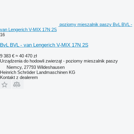
poziomy mieszalnik paszy BvL BVL -
van Lengerich V-MIX 17N 2S
16
BvL BVL - van Lengerich V-MIX 17N 2S
9 383 €
≈ 40 470 zł
Urządzenia do hodowli zwierząt - poziomy mieszalnik paszy
Niemcy, 27793 Wildeshausen
Heinrich Schröder Landmaschinen KG
Kontakt z dealerem