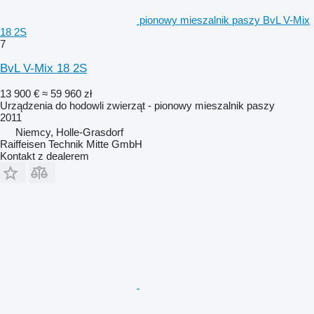
pionowy mieszalnik paszy BvL V-Mix
18 2S
7
BvL V-Mix 18 2S
13 900 €
≈ 59 960 zł
Urządzenia do hodowli zwierząt - pionowy mieszalnik paszy
2011
Niemcy, Holle-Grasdorf
Raiffeisen Technik Mitte GmbH
Kontakt z dealerem