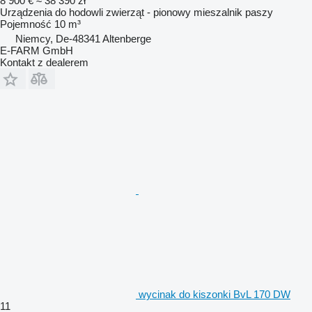
8 900 €
≈ 38 390 zł
Urządzenia do hodowli zwierząt - pionowy mieszalnik paszy
Pojemność
10 m³
Niemcy, De-48341 Altenberge
E-FARM GmbH
Kontakt z dealerem
wycinak do kiszonki BvL 170 DW
11