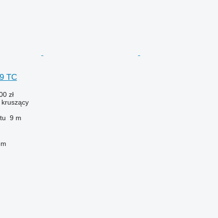
 9 TC
00 zł
ł kruszący
tu
9 m
em