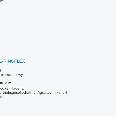
em
EL-RINGFLEX
ł
ł pierścieniowy
tu
3 m
bockel-Hagenah
riebsgesellschaft für Agrartechnik mbH
em