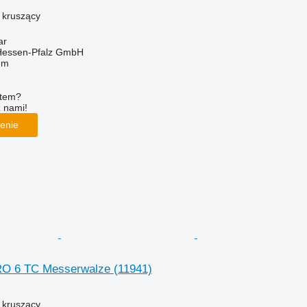
ł kruszący
ar
 Hessen-Pfalz GmbH
em
ętem?
z nami!
enie
RO 6 TC Messerwalze
(11941)
ł kruszący