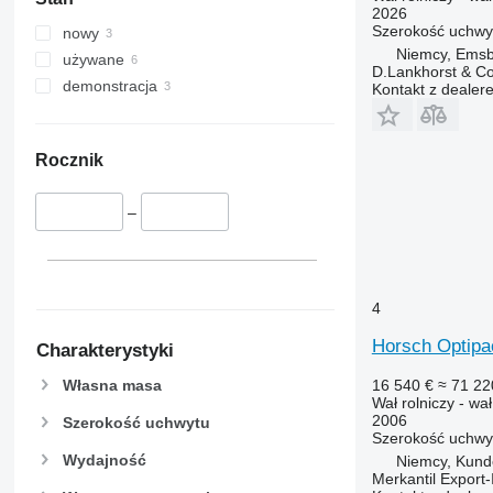
2026
Szerokość uchwy
nowy
Niemcy, Ems
używane
D.Lankhorst & C
demonstracja
Kontakt z dealer
Rocznik
–
4
Horsch Optipa
Charakterystyki
Własna masa
16 540 €
≈ 71 22
Wał rolniczy - wa
2006
Szerokość uchwytu
Szerokość uchwy
Wydajność
Niemcy, Kund
Merkantil Expor