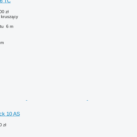
 6 TC
00 zł
ł kruszący
tu
6 m
em
ck 10 AS
0 zł