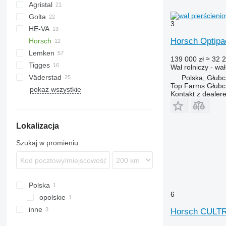
Agristal
Golta
10
KW
BW
Tiger Mate
Minimax
3
HE-VA
Multiflex
Horsch Optip
Horsch
Lemken
Cultro
Vari-Master
139 000 zł
≈ 32 
Tigges
Optipack
VarioPack
Lion
Dupe
Cultro 5 TC
Wał rolniczy - wa
Väderstad
Zirkon
Synkro
KL
KZK
Cultro 6 TC
Optipack 5 SD
Polska, Głub
Top Farms Głubc
pokaż wszystkie
Carrier
Cultro 9 TC
Kontakt z dealer
Rexius
Rollex
Lokalizacja
Szukaj w promieniu
Polska
6
opolskie
inne
Głogówek
Horsch CULT
Ukraina