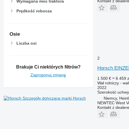
Kontakt z dealer
Wymagana moc traktora
Prędkość robocza
Osie
Liczba osi
2
Brakuje Ci niektórych filtrów?
Horsch EINZ
Zaproponuj zmianę
1 500 €
≈ 6 459 z
Wał rolniczy - wa
2022
Szerokość uchwy
Szczegóły dotyczące marki Horsch
Niemcy, Hein
NEWTEC West Vert
Kontakt z dealer