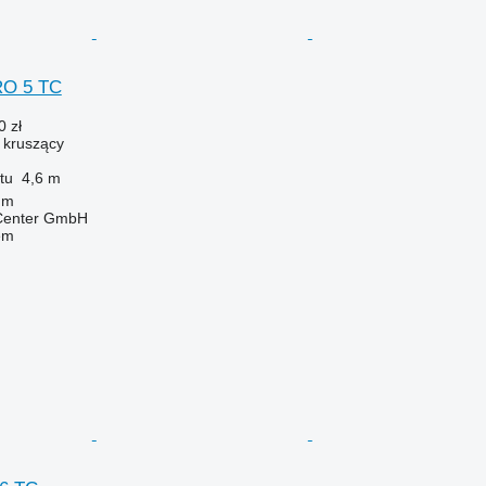
RO 5 TC
0 zł
ł kruszący
tu
4,6 m
um
 Center GmbH
em