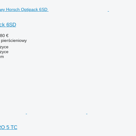
ack 6SD
280 €
ł pierścieniowy
czyce
zyce
em
RO 5 TC