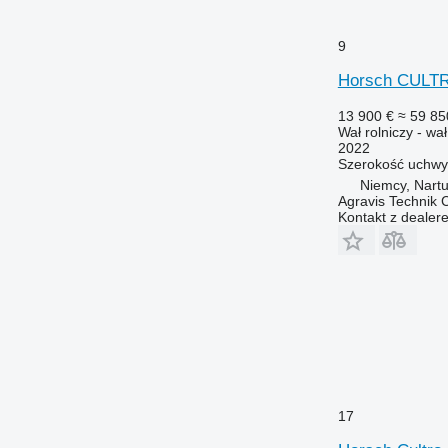
9
Horsch CULT
13 900 €
≈ 59 85
Wał rolniczy - wa
2022
Szerokość uchwy
Niemcy, Nart
Agravis Technik
Kontakt z dealer
17