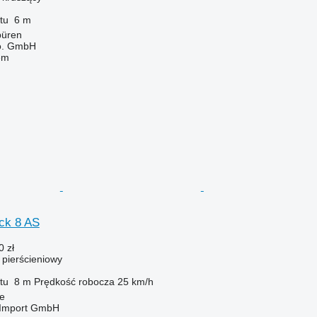
tu
6 m
büren
o. GmbH
em
ck 8 AS
0 zł
ł pierścieniowy
tu
8 m
Prędkość robocza
25 km/h
e
t-Import GmbH