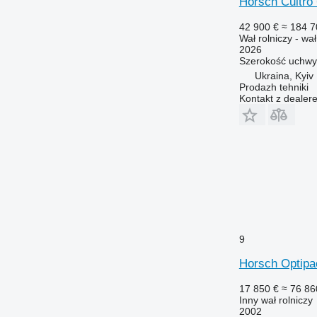
Horsch Cultro
42 900 €
≈ 184 7
Wał rolniczy - wa
2026
Szerokość uchwy
Ukraina, Kyiv
Prodazh tehniki
Kontakt z dealer
9
Horsch Optipa
17 850 €
≈ 76 86
Inny wał rolniczy
2002