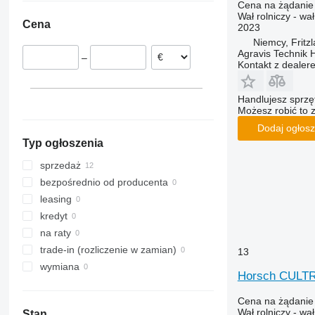
Cena na żądanie
Wał rolniczy - wa
Cena
2023
Niemcy, Fritzl
Agravis Technik
–
Kontakt z dealer
Handlujesz sprz
Możesz robić to 
Dodaj ogłosz
Typ ogłoszenia
sprzedaż
bezpośrednio od producenta
leasing
kredyt
na raty
trade-in (rozliczenie w zamian)
13
wymiana
Horsch CULT
Cena na żądanie
Wał rolniczy - wa
Stan