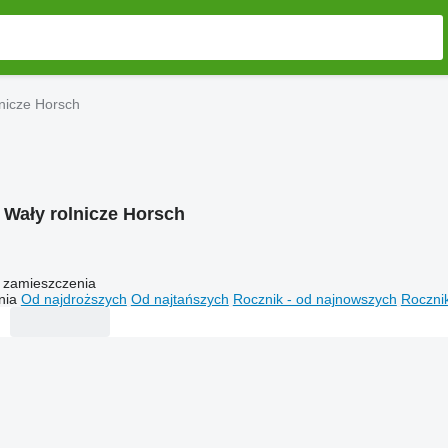
lnicze Horsch
:
Wały rolnicze Horsch
 zamieszczenia
nia
Od najdroższych
Od najtańszych
Rocznik - od najnowszych
Rocznik