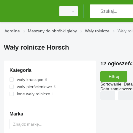
Agroline
Maszyny do obróbki gleby
Wały rolnicze
Wały ro
Wały rolnicze Horsch
12 ogłoszeń
Kategoria
Filtruj
wały kruszące
Sortowanie
:
Data
wały pierścieniowe
Data zamieszcze
inne wały rolnicze
Marka