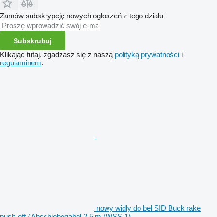
Zamów subskrypcję nowych ogłoszeń z tego działu
Subskrubuj
Klikając tutaj, zgadzasz się z naszą
polityką prywatności
i
regulaminem
.
nowy widły do bel SID Buck rake
push-off / Abschiebegabel 2,5 m (WSS-1)