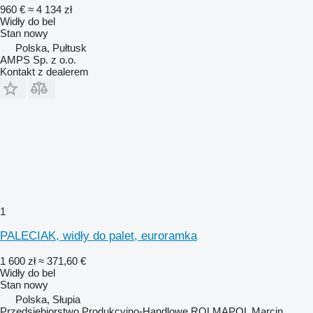
960 €
≈ 4 134 zł
Widły do bel
Stan
nowy
Polska, Pułtusk
AMPS Sp. z o.o.
Kontakt z dealerem
1
PALECIAK, widły do palet, euroramka
1 600 zł
≈ 371,60 €
Widły do bel
Stan
nowy
Polska, Słupia
Przedsiębiorstwo Produkcyjno-Handlowe ROLMAPOL Marcin