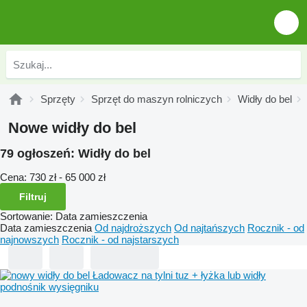
Sprzęty
Sprzęt do maszyn rolniczych
Widły do bel
Nowe widły do bel
79 ogłoszeń:
Widły do bel
Cena:
730 zł - 65 000 zł
Filtruj
Sortowanie
:
Data zamieszczenia
Data zamieszczenia
Od najdroższych
Od najtańszych
Rocznik - od
najnowszych
Rocznik - od najstarszych