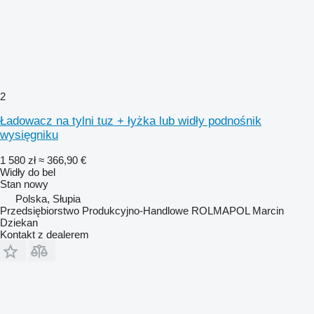
2
Ładowacz na tylni tuz + łyżka lub widły podnośnik
wysięgniku
1 580 zł
≈ 366,90 €
Widły do bel
Stan
nowy
Polska, Słupia
Przedsiębiorstwo Produkcyjno-Handlowe ROLMAPOL Marcin
Dziekan
Kontakt z dealerem