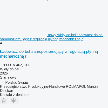
nowy widły do bel Ładowacz do bel
samopoziomujący z regulacją płynną mechaniczną r
4
Ładowacz do bel samopoziomujący z regulacją płynną
mechaniczną r
1 990 zł
≈ 462,10 €
Widły do bel
2026
Stan
nowy
Polska, Słupia
Przedsiębiorstwo Produkcyjno-Handlowe ROLMAPOL Marcin
Dziekan
Kontakt z dealerem