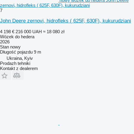
nowy wózek do hedera John Deere
zernovi, hidrofleks ( 625F, 630F), kukurudziani
7
John Deere zernovi, hidrofleks ( 625F, 630F), kukurudziani
4 198 €
216 000 UAH
≈ 18 080 zł
Wózek do hedera
2026
Stan
nowy
Długość pojazdu
9 m
Ukraina, Kyiv
Prodazh tehniki
Kontakt z dealerem