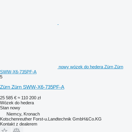
nowy wózek do hedera Zürn Zürn
SWW-X6-735PF-A
5
Zürn Zürn SWW-X6-735PF-A
25 585 €
≈ 110 200 zł
Wózek do hedera
Stan
nowy
Niemcy, Kronach
Kotschenreuther Forst-u.Landtechnik GmbH&Co.KG
Kontakt z dealerem