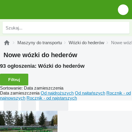
Maszyny do transportu
Wózki do hederów
Nowe wózk
Nowe wózki do hederów
93 ogłoszenia:
Wózki do hederów
Filtruj
Sortowanie
:
Data zamieszczenia
Data zamieszczenia
Od najdroższych
Od najtańszych
Rocznik - od
najnowszych
Rocznik - od najstarszych