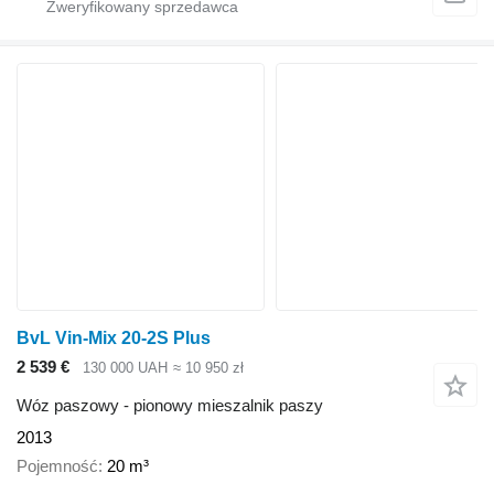
BvL Vin-Mix 20-2S Plus
2 539 €
130 000 UAH
≈ 10 950 zł
Wóz paszowy - pionowy mieszalnik paszy
2013
Pojemność
20 m³