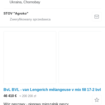
Ukraina, Chornobay
STOV "Agroko"
BvL BVL - van Lengerich mélangeuse v mix fill 17-2 bvl
46 410 €
≈ 200 200 zł
Wóz paszowy - pionowy mieszalnik paszy