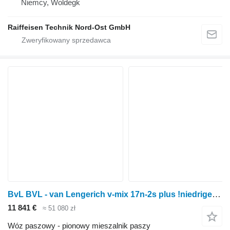
Niemcy, Woldegk
Raiffeisen Technik Nord-Ost GmbH
BvL BVL - van Lengerich v-mix 17n-2s plus !niedrige bauweise, reduzi
11 841 €
≈ 51 080 zł
Wóz paszowy - pionowy mieszalnik paszy