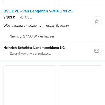
BvL BVL - van Lengerich V-MIX 17N 2S
9 383 €
≈ 40 470 zł
Wóz paszowy - poziomy mieszalnik paszy
Niemcy, 27793 Wildeshausen
Heinrich Schröder Landmaschinen KG