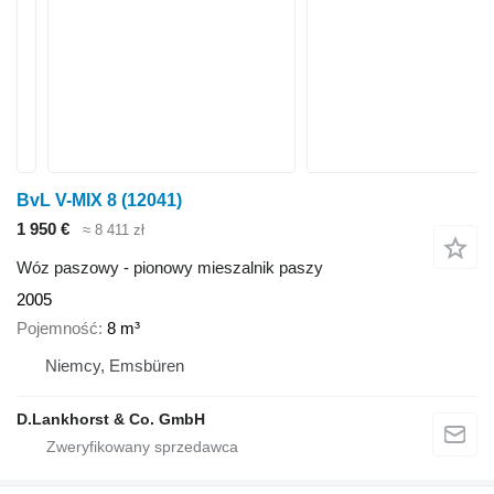
BvL V-MIX 8
(12041)
1 950 €
≈ 8 411 zł
Wóz paszowy - pionowy mieszalnik paszy
2005
Pojemność
8 m³
Niemcy, Emsbüren
D.Lankhorst & Co. GmbH