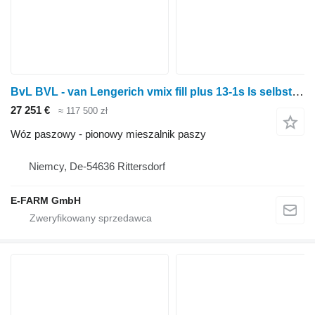
BvL BVL - van Lengerich vmix fill plus 13-1s ls selbstlader
27 251 €
≈ 117 500 zł
Wóz paszowy - pionowy mieszalnik paszy
Niemcy, De-54636 Rittersdorf
E-FARM GmbH