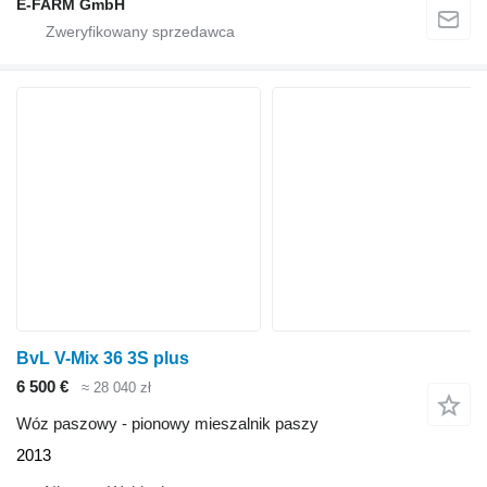
E-FARM GmbH
BvL V-Mix 36 3S plus
6 500 €
≈ 28 040 zł
Wóz paszowy - pionowy mieszalnik paszy
2013