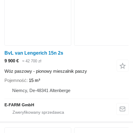
BvL van Lengerich 15n 2s
9 900 €
≈ 42 700 zł
Wóz paszowy - pionowy mieszalnik paszy
Pojemność
15 m³
Niemcy, De-48341 Altenberge
E-FARM GmbH