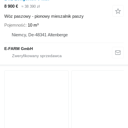
8 900 €
≈ 38 390 zł
Wóz paszowy - pionowy mieszalnik paszy
Pojemność
10 m³
Niemcy, De-48341 Altenberge
E-FARM GmbH