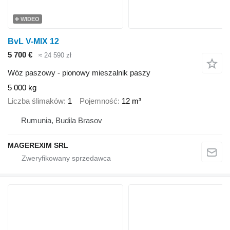
WIDEO
BvL V-MIX 12
5 700 €
≈ 24 590 zł
Wóz paszowy - pionowy mieszalnik paszy
5 000 kg
Liczba ślimaków
1
Pojemność
12 m³
Rumunia, Budila Brasov
MAGEREXIM SRL