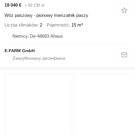
19 040 €
≈ 82 130 zł
Wóz paszowy - pionowy mieszalnik paszy
Liczba ślimaków
2
Pojemność
15 m³
Niemcy, De-48683 Ahaus
E-FARM GmbH