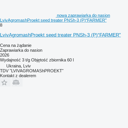
nowa zaprawiarka do nasion
LvivAgromashProekt seed treater PNSh-3 (P)“FARMER”
8
LvivAgromashProekt seed treater PNSh-3 (P)“FARMER”
Cena na żądanie
Zaprawiarka do nasion
2026
Wydajność
3 t/g
Objętość zbiornika
60 l
Ukraina, Lviv
TDV "LVIVAGROMAShPROEKT"
Kontakt z dealerem