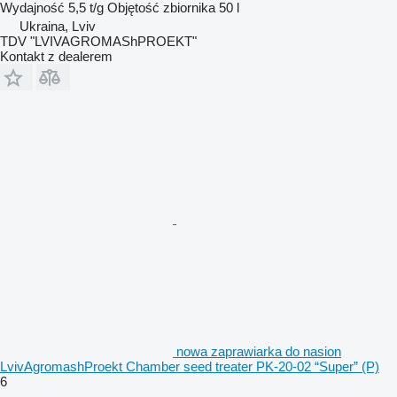
Wydajność
5,5 t/g
Objętość zbiornika
50 l
Ukraina, Lviv
TDV "LVIVAGROMAShPROEKT"
Kontakt z dealerem
nowa zaprawiarka do nasion
LvivAgromashProekt Chamber seed treater PK-20-02 “Super” (P)
6