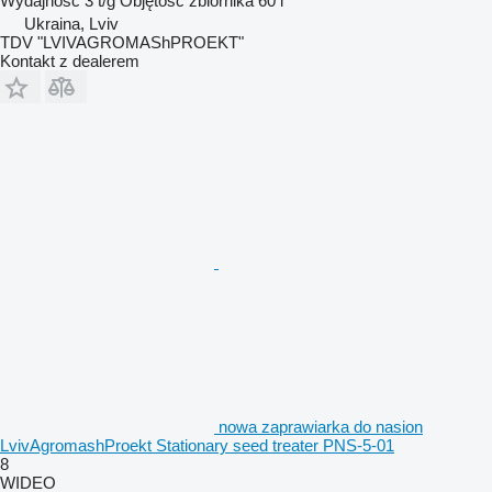
Wydajność
3 t/g
Objętość zbiornika
60 l
Ukraina, Lviv
TDV "LVIVAGROMAShPROEKT"
Kontakt z dealerem
nowa zaprawiarka do nasion
LvivAgromashProekt Stationary seed treater PNS-5-01
8
WIDEO