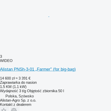
3
WIDEO
Alistan PNSh-3-01 „Farmer” (for big-bag)
14 600 zł
≈ 3 391 €
Zaprawiarka do nasion
1.5 KM (1.1 kW)
Wydajność
3 t/g
Objętość zbiornika
50 l
Polska, Szówsko
Alistan-Agro Sp. z o.o.
Kontakt z dealerem