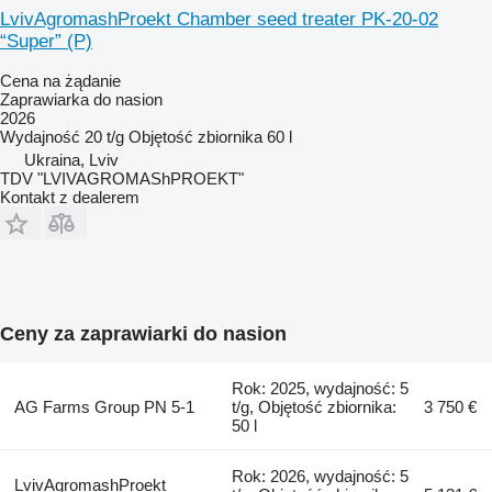
LvivAgromashProekt Chamber seed treater PK-20-02
“Super” (P)
Cena na żądanie
Zaprawiarka do nasion
2026
Wydajność
20 t/g
Objętość zbiornika
60 l
Ukraina, Lviv
TDV "LVIVAGROMAShPROEKT"
Kontakt z dealerem
Ceny za zaprawiarki do nasion
Rok: 2025, wydajność: 5
AG Farms Group PN 5-1
t/g, Objętość zbiornika:
3 750 €
50 l
Rok: 2026, wydajność: 5
LvivAgromashProekt