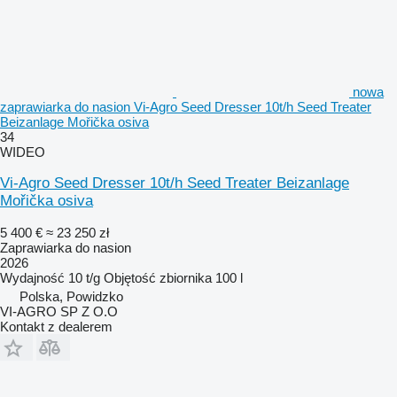
nowa
zaprawiarka do nasion Vi-Agro Seed Dresser 10t/h Seed Treater
Beizanlage Mořička osiva
34
WIDEO
Vi-Agro Seed Dresser 10t/h Seed Treater Beizanlage
Mořička osiva
5 400 €
≈ 23 250 zł
Zaprawiarka do nasion
2026
Wydajność
10 t/g
Objętość zbiornika
100 l
Polska, Powidzko
VI-AGRO SP Z O.O
Kontakt z dealerem