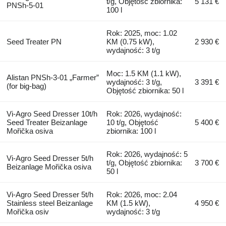
t/g, Objętość zbiornika:
5 131 €
PNSh-5-01
100 l
Rok: 2025, moc: 1.02
Seed Treater PN
KM (0.75 kW),
2 930 €
wydajność: 3 t/g
Moc: 1.5 KM (1.1 kW),
Alistan PNSh-3-01 „Farmer”
wydajność: 3 t/g,
3 391 €
(for big-bag)
Objętość zbiornika: 50 l
Vi-Agro Seed Dresser 10t/h
Rok: 2026, wydajność:
Seed Treater Beizanlage
10 t/g, Objętość
5 400 €
Mořička osiva
zbiornika: 100 l
Rok: 2026, wydajność: 5
Vi-Agro Seed Dresser 5t/h
t/g, Objętość zbiornika:
3 700 €
Beizanlage Mořička osiva
50 l
Vi-Agro Seed Dresser 5t/h
Rok: 2026, moc: 2.04
Stainless steel Beizanlage
KM (1.5 kW),
4 950 €
Mořička osiv
wydajność: 3 t/g