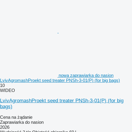
nowa zaprawiarka do nasion
LvivAgromashProekt seed treater PNSh-3-01(P) (for big bags)
10
WIDEO
LvivAgromashProekt seed treater PNSh-3-01(P) (for big
bags)
Cena na żądanie
Zaprawiarka do nasion
2026