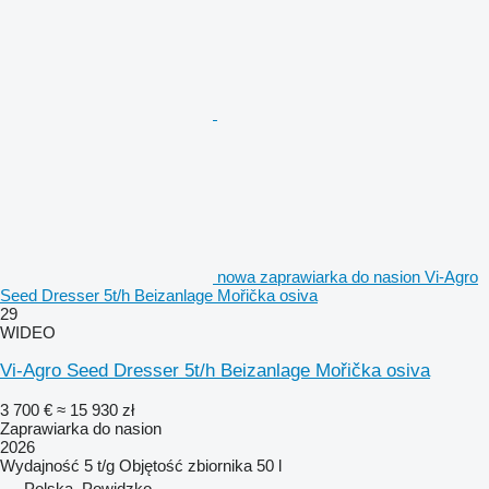
nowa zaprawiarka do nasion Vi-Agro
Seed Dresser 5t/h Beizanlage Mořička osiva
29
WIDEO
Vi-Agro Seed Dresser 5t/h Beizanlage Mořička osiva
3 700 €
≈ 15 930 zł
Zaprawiarka do nasion
2026
Wydajność
5 t/g
Objętość zbiornika
50 l
Polska, Powidzko