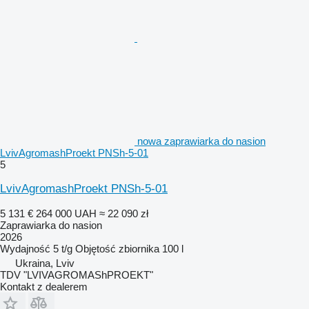
nowa zaprawiarka do nasion
LvivAgromashProekt PNSh-5-01
5
LvivAgromashProekt PNSh-5-01
5 131 €
264 000 UAH
≈ 22 090 zł
Zaprawiarka do nasion
2026
Wydajność
5 t/g
Objętość zbiornika
100 l
Ukraina, Lviv
TDV "LVIVAGROMAShPROEKT"
Kontakt z dealerem