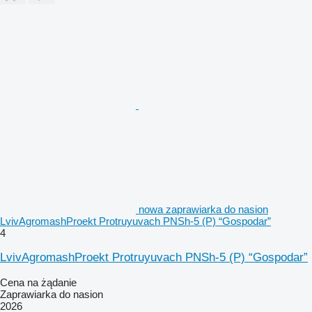
nowa zaprawiarka do nasion
LvivAgromashProekt Protruyuvach PNSh-5 (P) “Gospodar”
4
LvivAgromashProekt Protruyuvach PNSh-5 (P) “Gospodar”
Cena na żądanie
Zaprawiarka do nasion
2026