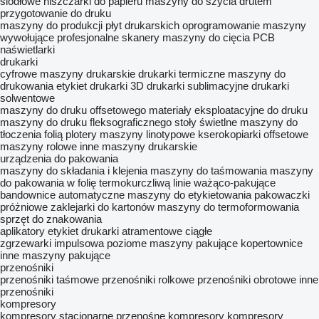
siodłowe
niszczarki do papieru
maszyny do szycia drutem
przygotowanie do druku
maszyny do produkcji płyt drukarskich
oprogramowanie
maszyny
wywołujące
profesjonalne skanery
maszyny do cięcia PCB
naświetlarki
drukarki
cyfrowe maszyny drukarskie
drukarki termiczne
maszyny do
drukowania etykiet
drukarki 3D
drukarki sublimacyjne
drukarki
solwentowe
maszyny do druku offsetowego
materiały eksploatacyjne do druku
maszyny do druku fleksograficznego
stoły świetlne
maszyny do
tłoczenia folią
plotery
maszyny linotypowe
kserokopiarki
offsetowe
maszyny rolowe
inne maszyny drukarskie
urządzenia do pakowania
maszyny do składania i klejenia
maszyny do taśmowania
maszyny
do pakowania w folię termokurczliwą
linie ważąco-pakujące
bandownice automatyczne
maszyny do etykietowania
pakowaczki
próżniowe
zaklejarki do kartonów
maszyny do termoformowania
sprzęt do znakowania
aplikatory etykiet
drukarki atramentowe ciągłe
zgrzewarki impulsowa
poziome maszyny pakujące
kopertownice
inne maszyny pakujące
przenośniki
przenośniki taśmowe
przenośniki rolkowe
przenośniki obrotowe
inne
przenośniki
kompresory
kompresory stacjonarne
przenośne kompresory
kompresory