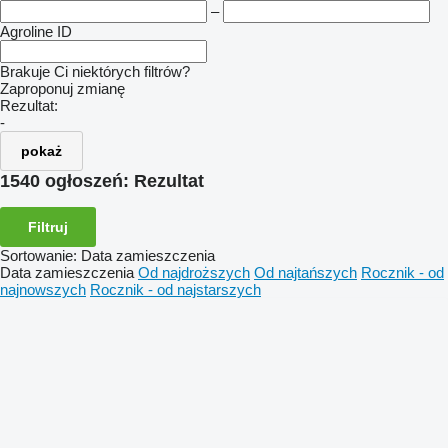
–
Agroline ID
Brakuje Ci niektórych filtrów?
Zaproponuj zmianę
Rezultat:
-
pokaż
1540 ogłoszeń:
Rezultat
Filtruj
Sortowanie
:
Data zamieszczenia
Data zamieszczenia
Od najdroższych
Od najtańszych
Rocznik - od
najnowszych
Rocznik - od najstarszych