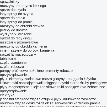
spawalniczy
maszyny przemysłu lekkiego
sprzęt do szycia
inny sprzęt do szycia
sprzęt do prania
inny sprzęt do prania
maszyny do obróbki drewna
piłarky do drewna
wyrzynarki włosowe
sprzęt do recyklingu
niszczarki przemysłowe
maszyny do obróbki kamienia
inne maszyny do obróbki kamienia
sprzęt farmaceutyczny
tabletkarki
części zamienne
części robocze
pompy próżniowe
noże
inne elementy robocze
oprzyrządowanie
płytki
elementy zaciskowe
ostrza gilotyny
sprzęgania
łożyska
liniowe
rolki napinające
wałki ciągnące
dyski cierne
śruby pociągowe
płyty magnetyczne
tuleje zaciskowe
rolki podające
koła zębate
inne
oprzyrządowanie
elektryka
jednostki sterujące
złącza
czujniki
płytki drukowane
zasilacze
obudowy złącze
deski rozdzielcze
serwosilniki
kontrolery
panele