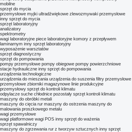
mobilne
sprzęt do mycia
przemysłowe myjki ultradźwiękowe
zlewozmywaki przemysłowe
inny sprzęt do mycia
sprzęt laboratoryjny
analizatory
spektrometry
wagi laboratoryjne
piece laboratoryjne
komory z przepływem
laminarnym
inny sprzęt laboratoryjny
wyposażenie warsztatów
sprzęt diagnostyczny
sprzęt do pompowania
pompy przemysłowe
pompy obiegowe
pompy powierzchniowe
stacje hydrauliczne
inny sprzęt do pompowania
urządzenia technologiczne
urządzenia do mieszania
urządzenia do suszenia
filtry przemysłowe
przemysłowe zbiorniki magazynowe
linie produkcyjne
przemysłowy sprzęt do kontroli klimatu
odpylacze
suche chłodnice
pozostały sprzęt kontroli klimatu
maszyny do obróbki metali
maszyny do cięcia rur
maszyny do ostrzenia
maszyny do
malowania proszkowego metalu
wagi przemysłowe
wagi platformowe
wagi POS
inny sprzęt do ważenia
sprzęt spawalniczy
maszyny do zgrzewania rur z tworzyw sztucznych
inny sprzęt