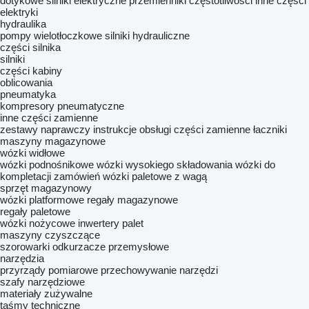
dotykowe
silniki elektryczne
przemienniki częstotliwości
inne części
elektryki
hydraulika
pompy wielotłoczkowe
silniki hydrauliczne
części silnika
silniki
części kabiny
oblicowania
pneumatyka
kompresory pneumatyczne
inne części zamienne
zestawy naprawczy
instrukcje obsługi
części zamienne
łaczniki
maszyny magazynowe
wózki widłowe
wózki podnośnikowe
wózki wysokiego składowania
wózki do
kompletacji zamówień
wózki paletowe z wagą
sprzęt magazynowy
wózki platformowe
regały magazynowe
regały paletowe
wózki nożycowe
inwertery palet
maszyny czyszczące
szorowarki
odkurzacze przemysłowe
narzędzia
przyrządy pomiarowe
przechowywanie narzędzi
szafy narzędziowe
materiały zużywalne
taśmy techniczne