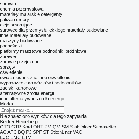
surowce
chemia przemysłowa
materiały malarskie
detergenty
paliwa i smary
oleje smarujące
surowce dla przemysłu lekkiego
materiały budowlane
inne materiały budowlane
maszyny budowlane
podnośniki
platformy masztowe
podnośniki próżniowe
żurawie
żurawie przejezdne
sprzęty
oświetlenie
światła techniczne
inne oświetlenie
wyposażenie do wózków i podnośników
zaciski kartonowe
alternatywne źródła energii
inne alternatywne źródła energii
Marka
Nie znaleziono wyników dla tego zapytania
Becker
Heidelberg
GTO
GTP
Kord
OHT
PM
QM
SM
Stahlfolder
Suprasetter
AC
AFC
BQ
PJ
SPF
ST
StitchLiner
VAC
EJC
EMC
ETV