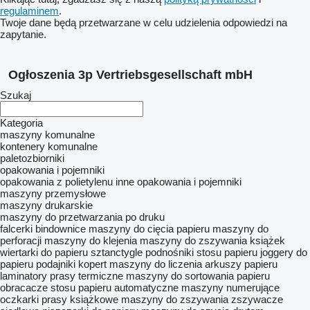
regulaminem
.
Twoje dane będą przetwarzane w celu udzielenia odpowiedzi na
zapytanie.
Ogłoszenia 3p Vertriebsgesellschaft mbH
Szukaj
Kategoria
maszyny komunalne
kontenery komunalne
paletozbiorniki
opakowania i pojemniki
opakowania z polietylenu
inne opakowania i pojemniki
maszyny przemysłowe
maszyny drukarskie
maszyny do przetwarzania po druku
falcerki
bindownice
maszyny do cięcia papieru
maszyny do
perforacji
maszyny do klejenia
maszyny do zszywania książek
wiertarki do papieru
sztanctygle
podnośniki stosu papieru
joggery do
papieru
podajniki kopert
maszyny do liczenia arkuszy papieru
laminatory
prasy termiczne
maszyny do sortowania papieru
obracacze stosu papieru
automatyczne maszyny numerujące
oczkarki
prasy książkowe
maszyny do zszywania
zszywacze