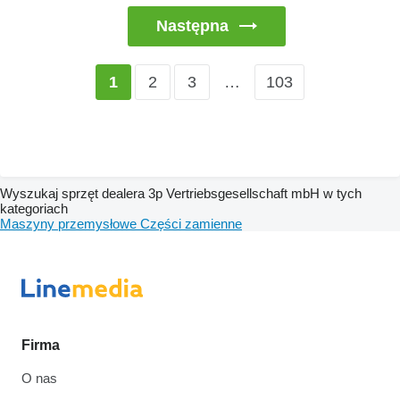
Następna
2
3
…
103
1
Wyszukaj sprzęt dealera 3p Vertriebsgesellschaft mbH w tych
kategoriach
Maszyny przemysłowe
Części zamienne
Firma
O nas