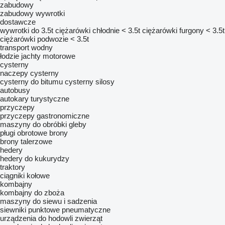
zabudowy
zabudowy wywrotki
dostawcze
wywrotki do 3.5t
ciężarówki chłodnie < 3.5t
ciężarówki furgony < 3.5t
ciężarówki podwozie < 3.5t
transport wodny
łodzie
jachty motorowe
cysterny
naczepy cysterny
cysterny do bitumu
cysterny silosy
autobusy
autokary turystyczne
przyczepy
przyczepy gastronomiczne
maszyny do obróbki gleby
pługi obrotowe
brony
brony talerzowe
hedery
hedery do kukurydzy
traktory
ciągniki kołowe
kombajny
kombajny do zboża
maszyny do siewu i sadzenia
siewniki punktowe pneumatyczne
urządzenia do hodowli zwierząt