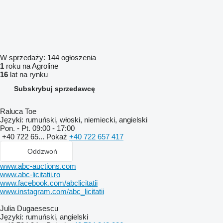
W sprzedaży:
144 ogłoszenia
1
roku na Agroline
16
lat na rynku
Subskrybuj sprzedawcę
Raluca Toe
Języki:
rumuński, włoski, niemiecki, angielski
Pon. - Pt.
09:00 - 17:00
+40 722 65...
Pokaż
+40 722 657 417
Oddzwoń
www.abc-auctions.com
www.abc-licitatii.ro
www.facebook.com/abclicitatii
www.instagram.com/abc_licitatii
Julia Dugaesescu
Języki:
rumuński, angielski