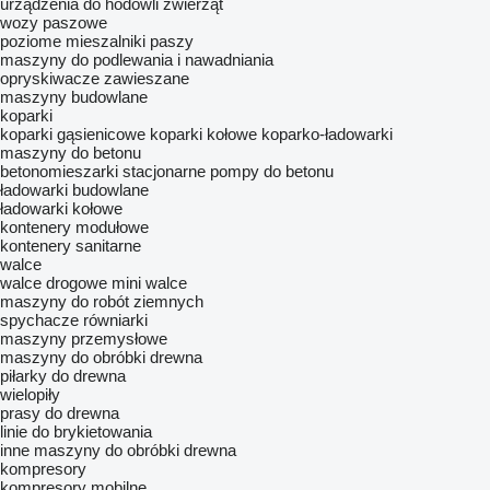
urządzenia do hodowli zwierząt
wozy paszowe
poziome mieszalniki paszy
maszyny do podlewania i nawadniania
opryskiwacze zawieszane
maszyny budowlane
koparki
koparki gąsienicowe
koparki kołowe
koparko-ładowarki
maszyny do betonu
betonomieszarki
stacjonarne pompy do betonu
ładowarki budowlane
ładowarki kołowe
kontenery modułowe
kontenery sanitarne
walce
walce drogowe
mini walce
maszyny do robót ziemnych
spychacze
równiarki
maszyny przemysłowe
maszyny do obróbki drewna
piłarky do drewna
wielopiły
prasy do drewna
linie do brykietowania
inne maszyny do obróbki drewna
kompresory
kompresory mobilne