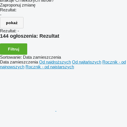
Brakuje Ci niektórych filtrów?
Zaproponuj zmianę
Rezultat:
-
pokaż
Rezultat:
-
144 ogłoszenia:
Rezultat
Filtruj
Sortowanie
:
Data zamieszczenia
Data zamieszczenia
Od najdroższych
Od najtańszych
Rocznik - od
najnowszych
Rocznik - od najstarszych