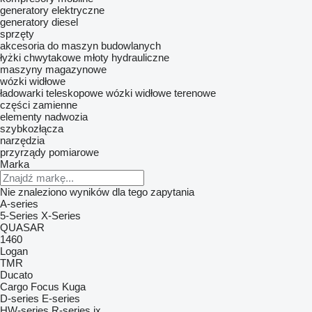
generatory elektryczne
generatory diesel
sprzęty
akcesoria do maszyn budowlanych
łyżki chwytakowe
młoty hydrauliczne
maszyny magazynowe
wózki widłowe
ładowarki teleskopowe
wózki widłowe terenowe
części zamienne
elementy nadwozia
szybkozłącza
narzędzia
przyrządy pomiarowe
Marka
Nie znaleziono wyników dla tego zapytania
A-series
5-Series
X-Series
QUASAR
1460
Logan
TMR
Ducato
Cargo
Focus
Kuga
D-series
E-series
HW-series
R-series
ix