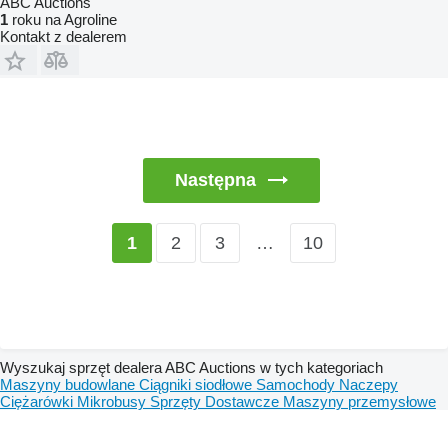
ABC Auctions
1
roku na Agroline
Kontakt z dealerem
Następna
2
3
…
10
1
Wyszukaj sprzęt dealera ABC Auctions w tych kategoriach
Maszyny budowlane
Ciągniki siodłowe
Samochody
Naczepy
Ciężarówki
Mikrobusy
Sprzęty
Dostawcze
Maszyny przemysłowe