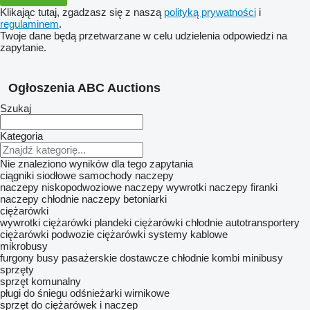
Klikając tutaj, zgadzasz się z naszą
polityką prywatności
i
regulaminem
.
Twoje dane będą przetwarzane w celu udzielenia odpowiedzi na
zapytanie.
Ogłoszenia ABC Auctions
Szukaj
Kategoria
Nie znaleziono wyników dla tego zapytania
ciągniki siodłowe
samochody
naczepy
naczepy niskopodwoziowe
naczepy wywrotki
naczepy firanki
naczepy chłodnie
naczepy betoniarki
ciężarówki
wywrotki
ciężarówki plandeki
ciężarówki chłodnie
autotransportery
ciężarówki podwozie
ciężarówki systemy kablowe
mikrobusy
furgony
busy pasażerskie
dostawcze chłodnie
kombi minibusy
sprzęty
sprzęt komunalny
pługi do śniegu
odśnieżarki wirnikowe
sprzęt do ciężarówek i naczep