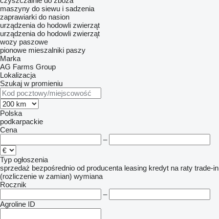
czyszczalnie do zboża
maszyny do siewu i sadzenia
zaprawiarki do nasion
urządzenia do hodowli zwierząt
urządzenia do hodowli zwierząt
wozy paszowe
pionowe mieszalniki paszy
Marka
AG Farms Group
Lokalizacja
Szukaj w promieniu
Polska
podkarpackie
Cena
–
Typ ogłoszenia
sprzedaż
bezpośrednio od producenta
leasing
kredyt
na raty
trade-in
(rozliczenie w zamian)
wymiana
Rocznik
–
Agroline ID