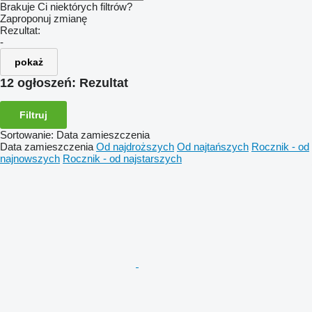
Brakuje Ci niektórych filtrów?
Zaproponuj zmianę
Rezultat:
-
pokaż
12 ogłoszeń:
Rezultat
Filtruj
Sortowanie
:
Data zamieszczenia
Data zamieszczenia
Od najdroższych
Od najtańszych
Rocznik - od
najnowszych
Rocznik - od najstarszych