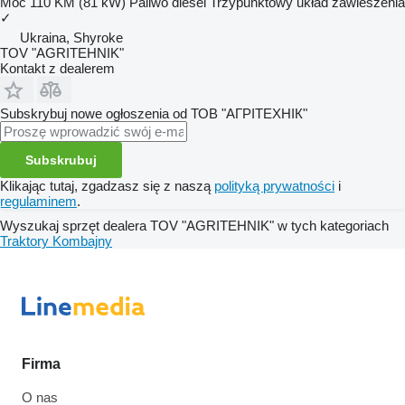
Moc
110 KM (81 kW)
Paliwo
diesel
Trzypunktowy układ zawieszenia
✓
Ukraina, Shyroke
TOV "AGRITEHNIK"
Kontakt z dealerem
Subskrybuj nowe ogłoszenia od ТОВ "АГРІТЕХНІК"
Subskrubuj
Klikając tutaj, zgadzasz się z naszą
polityką prywatności
i
regulaminem
.
Wyszukaj sprzęt dealera TOV "AGRITEHNIK" w tych kategoriach
Traktory
Kombajny
Firma
O nas