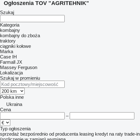
Ogłoszenia TOV "AGRITEHNIK"
Szukaj
Kategoria
kombajny
kombajny do zboża
traktory
ciągniki kołowe
Marka
Case IH
Farmall
JX
Massey Ferguson
Lokalizacja
Szukaj w promieniu
Polska
inne
Ukraina
Cena
–
Typ ogłoszenia
sprzedaż
bezpośrednio od producenta
leasing
kredyt
na raty
trade-in
(rozliczenie w zamian)
wymiana