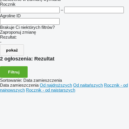
Rocznik
–
Agroline ID
Brakuje Ci niektórych filtrów?
Zaproponuj zmianę
Rezultat:
-
pokaż
2 ogłoszenia:
Rezultat
Filtruj
Sortowanie
:
Data zamieszczenia
Data zamieszczenia
Od najdroższych
Od najtańszych
Rocznik - od
najnowszych
Rocznik - od najstarszych