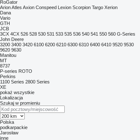
RoGator
Arion
Atles
Axion
Conspeed
Lexion
Scorpion
Targo
Xerion
Dana
Vario
GTH
JCB
3CX
4CX
526
528
530
531
533
535
536
540
541
550
560
G-Series
John Deere
3200
3400
3420
6100
6200
6210
6300
6310
6400
6410
9520
9530
9620
9630
Manitou
MT
8737
P-series
ROTO
Perkins
1100 Series
2800 Series
XE
pokaż wszystkie
Lokalizacja
Szukaj w promieniu
Polska
podkarpackie
Jarosław
inne