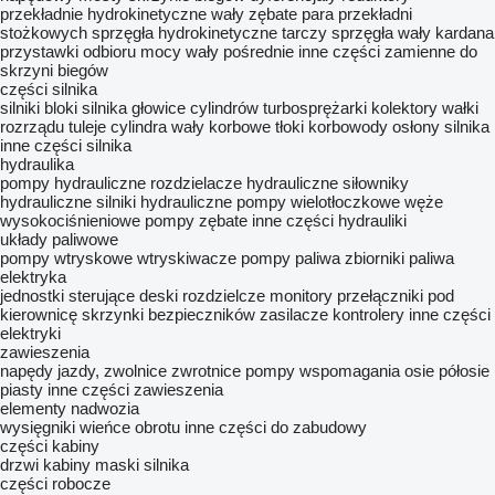
przekładnie hydrokinetyczne
wały zębate
para przekładni
stożkowych
sprzęgła hydrokinetyczne
tarczy sprzęgła
wały kardana
przystawki odbioru mocy
wały pośrednie
inne części zamienne do
skrzyni biegów
części silnika
silniki
bloki silnika
głowice cylindrów
turbosprężarki
kolektory
wałki
rozrządu
tuleje cylindra
wały korbowe
tłoki
korbowody
osłony silnika
inne części silnika
hydraulika
pompy hydrauliczne
rozdzielacze hydrauliczne
siłowniky
hydrauliczne
silniki hydrauliczne
pompy wielotłoczkowe
węże
wysokociśnieniowe
pompy zębate
inne części hydrauliki
układy paliwowe
pompy wtryskowe
wtryskiwacze
pompy paliwa
zbiorniki paliwa
elektryka
jednostki sterujące
deski rozdzielcze
monitory
przełączniki pod
kierownicę
skrzynki bezpieczników
zasilacze
kontrolery
inne części
elektryki
zawieszenia
napędy jazdy, zwolnice
zwrotnice
pompy wspomagania
osie
półosie
piasty
inne części zawieszenia
elementy nadwozia
wysięgniki
wieńce obrotu
inne części do zabudowy
części kabiny
drzwi
kabiny
maski silnika
części robocze