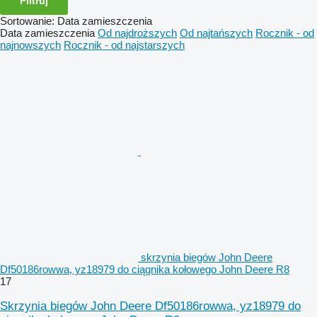
Filtruj
Sortowanie
:
Data zamieszczenia
Data zamieszczenia
Od najdroższych
Od najtańszych
Rocznik - od
najnowszych
Rocznik - od najstarszych
skrzynia biegów John Deere
Df50186rowwa, yz18979 do ciągnika kołowego John Deere R8
17
Skrzynia biegów John Deere Df50186rowwa, yz18979 do