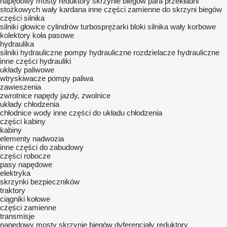
napędowy mosty
reduktory
skrzynie biegów
para przekładni
stożkowych
wały kardana
inne części zamienne do skrzyni biegów
części silnika
silniki
głowice cylindrów
turbosprężarki
bloki silnika
wały korbowe
kolektory
koła pasowe
hydraulika
silniki hydrauliczne
pompy hydrauliczne
rozdzielacze hydrauliczne
inne części hydrauliki
układy paliwowe
wtryskiwacze
pompy paliwa
zawieszenia
zwrotnice
napędy jazdy, zwolnice
układy chłodzenia
chłodnice wody
inne części do układu chłodzenia
części kabiny
kabiny
elementy nadwozia
inne części do zabudowy
części robocze
pasy napędowe
elektryka
skrzynki bezpieczników
traktory
ciągniki kołowe
części zamienne
transmisje
napędowy mosty
skrzynie biegów
dyferencjały
reduktory