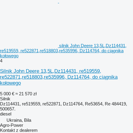
silnik John Deere 13,5L,Dz114431,
re519559, re522871,re518803,re535996, Dz114764, do ciągnika
kołowego
4
Silnik John Deere 13,5L,Dz114431, re519559,
re522871,re518803,re535996, Dz114764, do ciągnika
kołowego
5 000 €
≈ 21 570 zł
Silnik
Dz114431, re519559, re522871, Dz114764, Re53654, Re 484419,
500657.
diesel
Ukraina, Bila
Agro-Power
Kontakt z dealerem