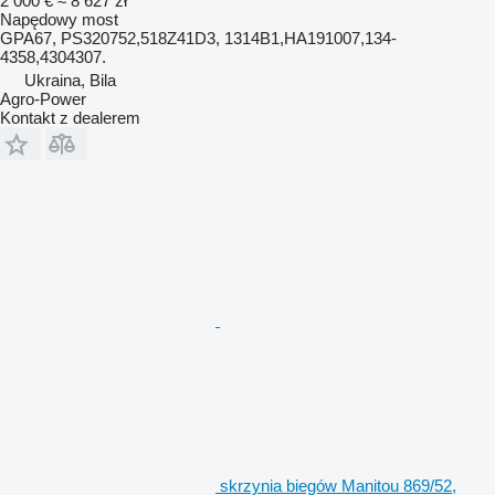
2 000 €
≈ 8 627 zł
Napędowy most
GPA67, PS320752,518Z41D3, 1314B1,HA191007,134-
4358,4304307.
Ukraina, Bila
Agro-Power
Kontakt z dealerem
skrzynia biegów Manitou 869/52,