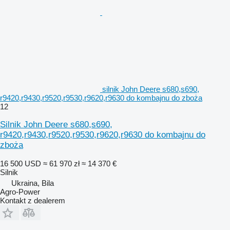
silnik John Deere s680,s690,
r9420,r9430,r9520,r9530,r9620,r9630 do kombajnu do zboża
12
Silnik John Deere s680,s690,
r9420,r9430,r9520,r9530,r9620,r9630 do kombajnu do
zboża
16 500 USD
≈ 61 970 zł
≈ 14 370 €
Silnik
Ukraina, Bila
Agro-Power
Kontakt z dealerem