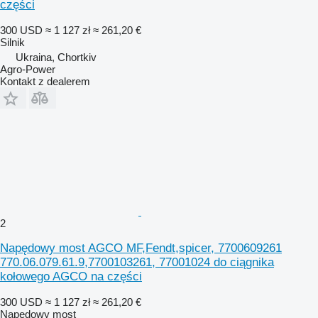
części
300 USD
≈ 1 127 zł
≈ 261,20 €
Silnik
Ukraina, Chortkiv
Agro-Power
Kontakt z dealerem
2
Napędowy most AGCO MF,Fendt,spicer, 7700609261
770.06.079.61.9,7700103261, 77001024 do ciągnika
kołowego AGCO na części
300 USD
≈ 1 127 zł
≈ 261,20 €
Napędowy most