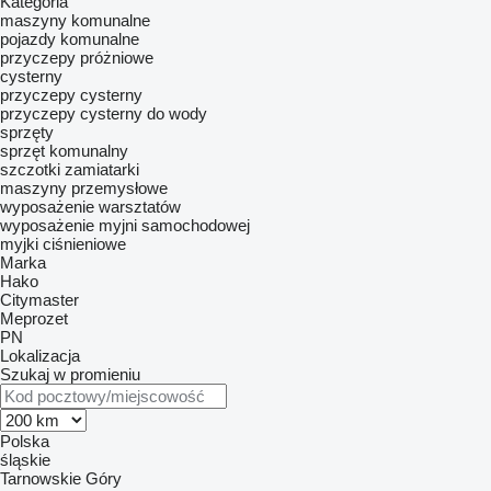
Kategoria
maszyny komunalne
pojazdy komunalne
przyczepy próżniowe
cysterny
przyczepy cysterny
przyczepy cysterny do wody
sprzęty
sprzęt komunalny
szczotki zamiatarki
maszyny przemysłowe
wyposażenie warsztatów
wyposażenie myjni samochodowej
myjki ciśnieniowe
Marka
Hako
Citymaster
Meprozet
PN
Lokalizacja
Szukaj w promieniu
Polska
śląskie
Tarnowskie Góry