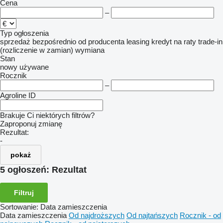
Cena
–
Typ ogłoszenia
sprzedaż
bezpośrednio od producenta
leasing
kredyt
na raty
trade-in
(rozliczenie w zamian)
wymiana
Stan
nowy
używane
Rocznik
–
Agroline ID
Brakuje Ci niektórych filtrów?
Zaproponuj zmianę
Rezultat:
-
pokaż
5 ogłoszeń:
Rezultat
Filtruj
Sortowanie
:
Data zamieszczenia
Data zamieszczenia
Od najdroższych
Od najtańszych
Rocznik - od