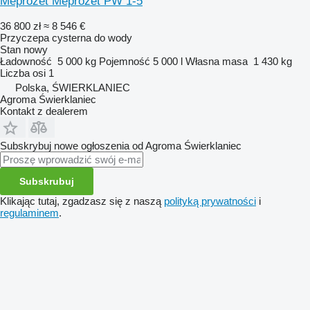
Meprozet Meprozet PW 1-5
36 800 zł
≈ 8 546 €
Przyczepa cysterna do wody
Stan
nowy
Ładowność
5 000 kg
Pojemność
5 000 l
Własna masa
1 430 kg
Liczba osi
1
Polska, ŚWIERKLANIEC
Agroma Świerklaniec
Kontakt z dealerem
Subskrybuj nowe ogłoszenia od Agroma Świerklaniec
Subskrubuj
Klikając tutaj, zgadzasz się z naszą
polityką prywatności
i
regulaminem
.