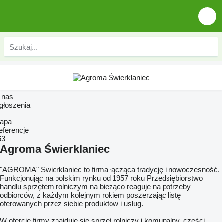
 nas
głoszenia
apa
eferencje
63
Agroma Świerklaniec
"AGROMA" Świerklaniec to firma łącząca tradycję i nowoczesność.
Funkcjonując na polskim rynku od 1957 roku Przedsiębiorstwo
handlu sprzętem rolniczym na bieżąco reaguje na potrzeby
odbiorców, z każdym kolejnym rokiem poszerzając listę
oferowanych przez siebie produktów i usług.
W ofercie firmy znajduje się sprzęt rolniczy i komunalny, części