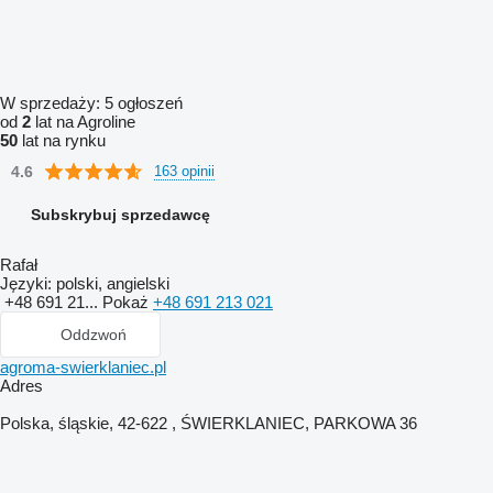
W sprzedaży:
5 ogłoszeń
od
2
lat na Agroline
50
lat na rynku
4.6
163 opinii
Subskrybuj sprzedawcę
Rafał
Języki:
polski, angielski
+48 691 21...
Pokaż
+48 691 213 021
Oddzwoń
agroma-swierklaniec.pl
Adres
Polska, śląskie, 42-622 , ŚWIERKLANIEC, PARKOWA 36