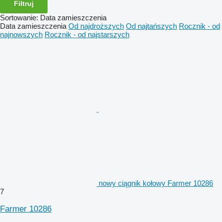
Filtruj
Sortowanie
:
Data zamieszczenia
Data zamieszczenia
Od najdroższych
Od najtańszych
Rocznik - od
najnowszych
Rocznik - od najstarszych
nowy ciągnik kołowy Farmer 10286
7
Farmer 10286