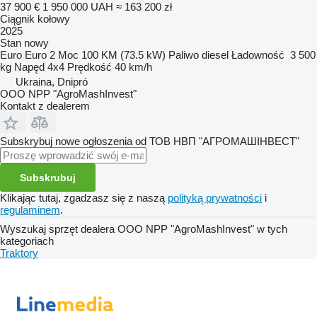
37 900 €
1 950 000 UAH
≈ 163 200 zł
Ciągnik kołowy
2025
Stan
nowy
Euro
Euro 2
Moc
100 KM (73.5 kW)
Paliwo
diesel
Ładowność
3 500
kg
Napęd
4x4
Prędkość
40 km/h
Ukraina, Dnipró
OOO NPP "AgroMashInvest"
Kontakt z dealerem
Subskrybuj nowe ogłoszenia od ТОВ НВП "АГРОМАШІНВЕСТ"
Subskrubuj
Klikając tutaj, zgadzasz się z naszą
polityką prywatności
i
regulaminem
.
Wyszukaj sprzęt dealera OOO NPP "AgroMashInvest" w tych
kategoriach
Traktory