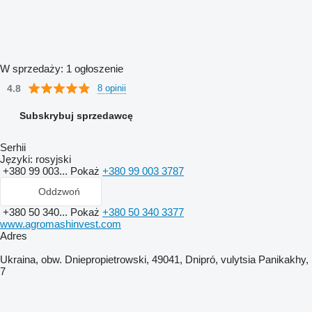
W sprzedaży:
1 ogłoszenie
4.8
8 opinii
Subskrybuj sprzedawcę
Serhii
Języki:
rosyjski
+380 99 003...
Pokaż
+380 99 003 3787
Oddzwoń
+380 50 340...
Pokaż
+380 50 340 3377
www.agromashinvest.com
Adres
Ukraina, obw. Dniepropietrowski, 49041, Dnipró, vulytsia Panikakhy,
7