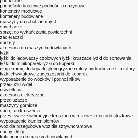
podnośniki
podnośniki koszowe
podnośniki nożycowe
kontenery modułowe
kontenery budowlane
maszyny do robót ziemnych
spychacze
sprzęt do wykańczania powierzchni
zacieraczki
sprzęty
akcesoria do maszyn budowlanych
łyżki
łyżki do ładowaczy czołowych
łyżki kruszące
łyżki do sortowania
łyżki do minikoparek
łyżki do koparki
długie ramię do koparki
glebogryzarki
młoty hydrauliczne
tiltrotatory
łyżki chwytakowe
zagęszczarki do koparek
wyposażenie do wózków i podnośników
przedłużki wideł
oświetlenie
akcesoria elektryczne
przedłużacze
maszyny górnicze
sprzęt do kruszenia
przesiewacze wibracyjne
kruszarki wirnikowe
kruszarki stożkowe
wyposażenie kamieniołomów
wozidła przegubowe
wozidła sztywnoramowe
opony i felgi
koła
opony do maszyn budowlanych