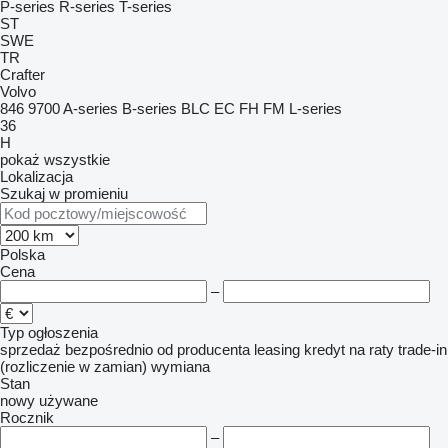
P-series
R-series
T-series
ST
SWE
TR
Crafter
Volvo
846
9700
A-series
B-series
BLC
EC
FH
FM
L-series
36
H
pokaż wszystkie
Lokalizacja
Szukaj w promieniu
Polska
Cena
–
Typ ogłoszenia
sprzedaż
bezpośrednio od producenta
leasing
kredyt
na raty
trade-in
(rozliczenie w zamian)
wymiana
Stan
nowy
używane
Rocznik
–