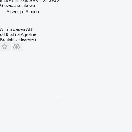
5 199 €
57 000 SEK
≈ 22 390 zł
Głowica ścinkowa
Szwecja, Stugun
ATS Sweden AB
od
6
lat na Agroline
Kontakt z dealerem