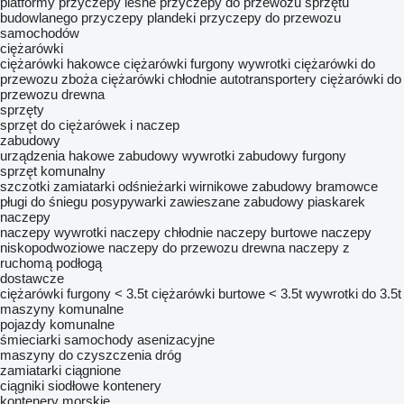
platformy
przyczepy leśne
przyczepy do przewozu sprzętu
budowlanego
przyczepy plandeki
przyczepy do przewozu
samochodów
ciężarówki
ciężarówki hakowce
ciężarówki furgony
wywrotki
ciężarówki do
przewozu zboża
ciężarówki chłodnie
autotransportery
ciężarówki do
przewozu drewna
sprzęty
sprzęt do ciężarówek i naczep
zabudowy
urządzenia hakowe
zabudowy wywrotki
zabudowy furgony
sprzęt komunalny
szczotki zamiatarki
odśnieżarki wirnikowe
zabudowy bramowce
pługi do śniegu
posypywarki zawieszane
zabudowy piaskarek
naczepy
naczepy wywrotki
naczepy chłodnie
naczepy burtowe
naczepy
niskopodwoziowe
naczepy do przewozu drewna
naczepy z
ruchomą podłogą
dostawcze
ciężarówki furgony < 3.5t
ciężarówki burtowe < 3.5t
wywrotki do 3.5t
maszyny komunalne
pojazdy komunalne
śmieciarki
samochody asenizacyjne
maszyny do czyszczenia dróg
zamiatarki ciągnione
ciągniki siodłowe
kontenery
kontenery morskie