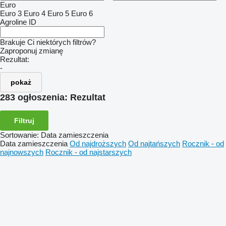
Euro
Euro 3
Euro 4
Euro 5
Euro 6
Agroline ID
Brakuje Ci niektórych filtrów?
Zaproponuj zmianę
Rezultat:
-
pokaż
283 ogłoszenia:
Rezultat
Filtruj
Sortowanie
:
Data zamieszczenia
Data zamieszczenia
Od najdroższych
Od najtańszych
Rocznik - od
najnowszych
Rocznik - od najstarszych