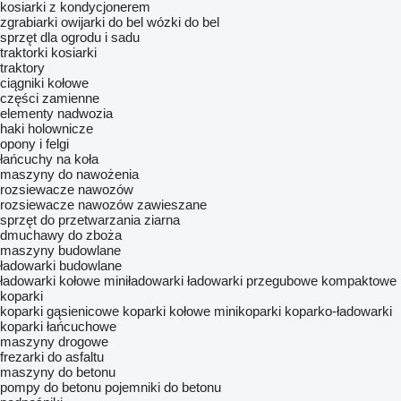
kosiarki z kondycjonerem
zgrabiarki
owijarki do bel
wózki do bel
sprzęt dla ogrodu i sadu
traktorki kosiarki
traktory
ciągniki kołowe
części zamienne
elementy nadwozia
haki holownicze
opony i felgi
łańcuchy na koła
maszyny do nawożenia
rozsiewacze nawozów
rozsiewacze nawozów zawieszane
sprzęt do przetwarzania ziarna
dmuchawy do zboża
maszyny budowlane
ładowarki budowlane
ładowarki kołowe
miniładowarki
ładowarki przegubowe kompaktowe
koparki
koparki gąsienicowe
koparki kołowe
minikoparki
koparko-ładowarki
koparki łańcuchowe
maszyny drogowe
frezarki do asfaltu
maszyny do betonu
pompy do betonu
pojemniki do betonu