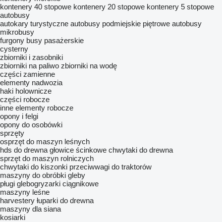
kontenery 40 stopowe
kontenery 20 stopowe
kontenery 5 stopowe
autobusy
autokary turystyczne
autobusy podmiejskie
piętrowe autobusy
mikrobusy
furgony
busy pasażerskie
cysterny
zbiorniki i zasobniki
zbiorniki na paliwo
zbiorniki na wodę
części zamienne
elementy nadwozia
haki holownicze
części robocze
inne elementy robocze
opony i felgi
opony do osobówki
sprzęty
osprzęt do maszyn leśnych
hds do drewna
głowice ścinkowe
chwytaki do drewna
sprzęt do maszyn rolniczych
chwytaki do kiszonki
przeciwwagi do traktorów
maszyny do obróbki gleby
pługi
glebogryzarki ciągnikowe
maszyny leśne
harvestery
łuparki do drewna
maszyny dla siana
kosiarki