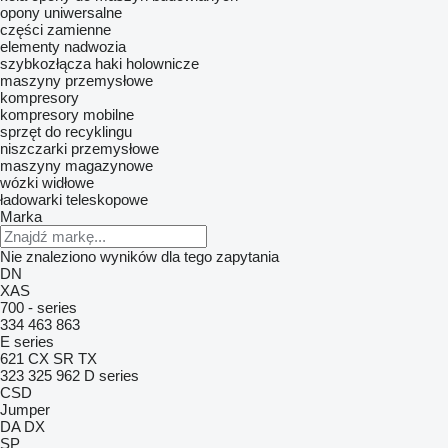
opony uniwersalne
części zamienne
elementy nadwozia
szybkozłącza
haki holownicze
maszyny przemysłowe
kompresory
kompresory mobilne
sprzęt do recyklingu
niszczarki przemysłowe
maszyny magazynowe
wózki widłowe
ładowarki teleskopowe
Marka
Nie znaleziono wyników dla tego zapytania
DN
XAS
700 - series
334
463
863
E series
621
CX
SR
TX
323
325
962
D series
CSD
Jumper
DA
DX
SP