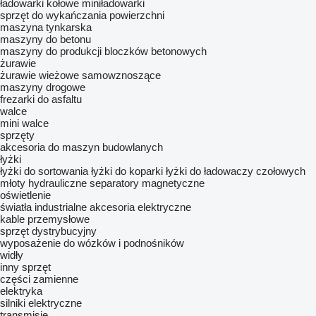
ładowarki kołowe
miniładowarki
sprzęt do wykańczania powierzchni
maszyna tynkarska
maszyny do betonu
maszyny do produkcji bloczków betonowych
żurawie
żurawie wieżowe samowznoszące
maszyny drogowe
frezarki do asfaltu
walce
mini walce
sprzęty
akcesoria do maszyn budowlanych
łyżki
łyżki do sortowania
łyżki do koparki
łyżki do ładowaczy czołowych
młoty hydrauliczne
separatory magnetyczne
oświetlenie
światła industrialne
akcesoria elektryczne
kable przemysłowe
sprzęt dystrybucyjny
wyposażenie do wózków i podnośników
widły
inny sprzęt
części zamienne
elektryka
silniki elektryczne
transmisje