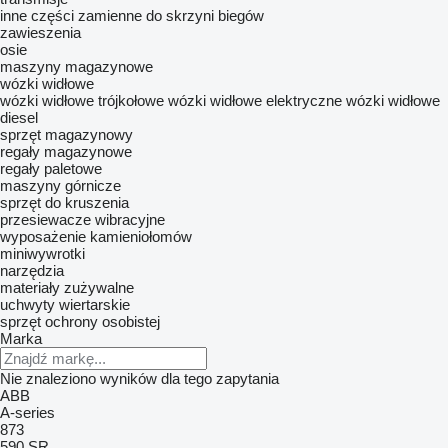
inne części zamienne do skrzyni biegów
zawieszenia
osie
maszyny magazynowe
wózki widłowe
wózki widłowe trójkołowe
wózki widłowe elektryczne
wózki widłowe
diesel
sprzęt magazynowy
regały magazynowe
regały paletowe
maszyny górnicze
sprzęt do kruszenia
przesiewacze wibracyjne
wyposażenie kamieniołomów
miniwywrotki
narzędzia
materiały zużywalne
uchwyty wiertarskie
sprzęt ochrony osobistej
Marka
Nie znaleziono wyników dla tego zapytania
ABB
A-series
873
590
SR