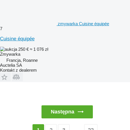
zmywarka Cuisine équipée
7
Cuisine équipée
250 €
≈ 1 076 zł
Zmywarka
Francja, Roanne
Auctelia SA
Kontakt z dealerem
Następna
2
3
…
22