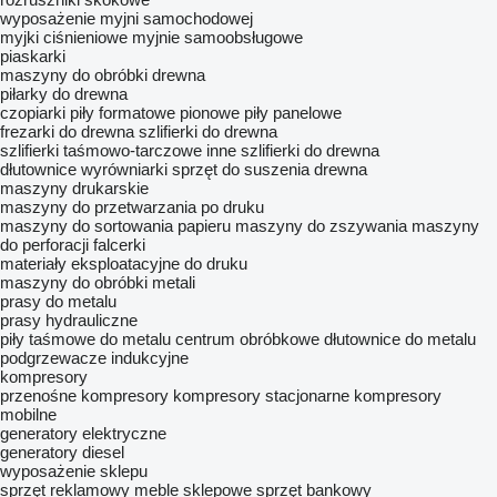
wyposażenie myjni samochodowej
myjki ciśnieniowe
myjnie samoobsługowe
piaskarki
maszyny do obróbki drewna
piłarky do drewna
czopiarki
piły formatowe
pionowe piły panelowe
frezarki do drewna
szlifierki do drewna
szlifierki taśmowo-tarczowe
inne szlifierki do drewna
dłutownice
wyrówniarki
sprzęt do suszenia drewna
maszyny drukarskie
maszyny do przetwarzania po druku
maszyny do sortowania papieru
maszyny do zszywania
maszyny
do perforacji
falcerki
materiały eksploatacyjne do druku
maszyny do obróbki metali
prasy do metalu
prasy hydrauliczne
piły taśmowe do metalu
centrum obróbkowe
dłutownice do metalu
podgrzewacze indukcyjne
kompresory
przenośne kompresory
kompresory stacjonarne
kompresory
mobilne
generatory elektryczne
generatory diesel
wyposażenie sklepu
sprzęt reklamowy
meble sklepowe
sprzęt bankowy