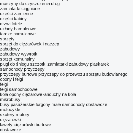
maszyny do czyszczenia dróg
zamiatarki ciągnione
części zamienne
części kabiny
drzwi
fotele
układy hamulcowe
tarcze hamulcowe
sprzęty
sprzęt do ciężarówek i naczep
zabudowy
zabudowy wywrotki
sprzęt komunalny
pługi do śniegu
szczotki zamiatarki
zabudowy piaskarek
samochody
przyczepy
przyczepy burtowe
przyczepy do przewozu sprzętu budowlanego
opony i felgi
felgi
felgi samochodowe
koła
opony ciężarowe
łańcuchy na koła
mikrobusy
busy pasażerskie
furgony
małe samochody dostawcze
motocykle
skutery
motory
ciężarówki
lawety
ciężarówki burtowe
dostawcze