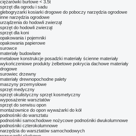
ciężarówki burtowe < 3.5t
sprzęt dla ogrodu i sadu
glebogryzarki
kosiarki drogowe do poboczy
narzędzia ogrodowe
inne narzędzia ogrodowe
urządzenia do hodowli zwierząt
sprzęt do hodowli zwierząt
sprzęt dla koni
opakowania i pojemniki
opakowania papierowe
surowce
materiały budowlane
metalowe konstrukcje
posadzki
materiały ścienne
materiały
wykończeniowe
produkty żelbetowe
pokrycia dachowe
materiały
drogowe
surowiec drzewny
materiały drewnopochodne
palety
maszyny przemysłowe
sprzęt medyczny
sprzęt okulistyczny
sprzęt kosmetyczny
wyposażenie warsztatów
sprzęt do serwisu opon
montażownice do opon
wyważarki do kół
podnośniki do warsztatu
podnośniki samochodowe nożycowe
podnośniki dwukolumnowe
podnośniki czterokolumnowe
narzędzia do warsztatów samochodowych
rozruszniki skokowe