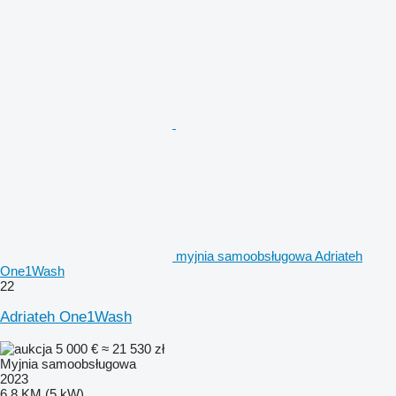
myjnia samoobsługowa Adriateh
One1Wash
22
Adriateh One1Wash
5 000 €
≈ 21 530 zł
Myjnia samoobsługowa
2023
6.8 KM (5 kW)