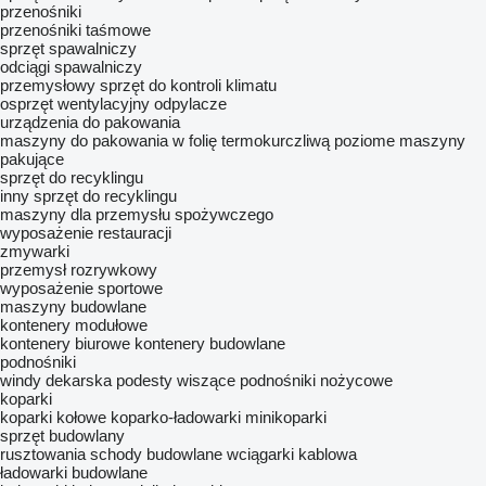
przenośniki
przenośniki taśmowe
sprzęt spawalniczy
odciągi spawalniczy
przemysłowy sprzęt do kontroli klimatu
osprzęt wentylacyjny
odpylacze
urządzenia do pakowania
maszyny do pakowania w folię termokurczliwą
poziome maszyny
pakujące
sprzęt do recyklingu
inny sprzęt do recyklingu
maszyny dla przemysłu spożywczego
wyposażenie restauracji
zmywarki
przemysł rozrywkowy
wyposażenie sportowe
maszyny budowlane
kontenery modułowe
kontenery biurowe
kontenery budowlane
podnośniki
windy dekarska
podesty wiszące
podnośniki nożycowe
koparki
koparki kołowe
koparko-ładowarki
minikoparki
sprzęt budowlany
rusztowania
schody budowlane
wciągarki kablowa
ładowarki budowlane