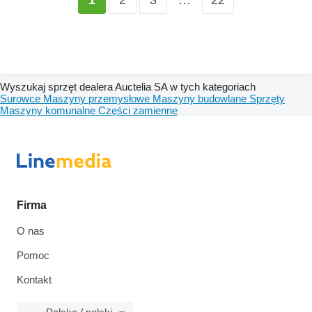
1
Wyszukaj sprzęt dealera Auctelia SA w tych kategoriach
Surowce
Maszyny przemysłowe
Maszyny budowlane
Sprzęty
Maszyny komunalne
Części zamienne
Firma
O nas
Pomoc
Kontakt