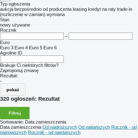
Typ ogłoszenia
aukcja
bezpośrednio od producenta
leasing
kredyt
na raty
trade-in
(rozliczenie w zamian)
wymiana
Stan
nowy
używane
Rocznik
–
Euro
Euro 3
Euro 4
Euro 5
Euro 6
Agroline ID
Brakuje Ci niektórych filtrów?
Zaproponuj zmianę
Rezultat:
-
pokaż
320 ogłoszeń:
Rezultat
Filtruj
Sortowanie
:
Data zamieszczenia
Data zamieszczenia
Od najdroższych
Od najtańszych
Rocznik - od
najnowszych
Rocznik - od najstarszych