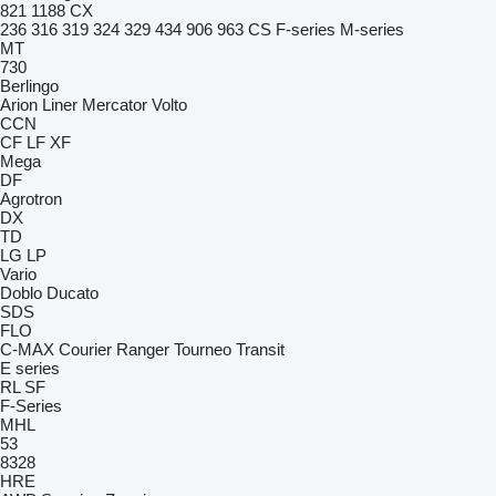
821
1188
CX
236
316
319
324
329
434
906
963
CS
F-series
M-series
MT
730
Berlingo
Arion
Liner
Mercator
Volto
CCN
CF
LF
XF
Mega
DF
Agrotron
DX
TD
LG
LP
Vario
Doblo
Ducato
SDS
FLO
C-MAX
Courier
Ranger
Tourneo
Transit
E series
RL
SF
F-Series
MHL
53
8328
HRE