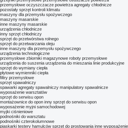
przemysłowe oczyszczacze powietrza
agregaty chłodnicze
pozostały sprzęt kontroli klimatu
maszyny dla przemysłu spożywczego
maszyny masarskie
inne maszyny masarskie
urządzenia chłodnicze
inny sprzęt chłodniczy
sprzęt do przetwórstwa rolnego
sprzęt do przetwarzania oleju
inne maszyny dla przemysłu spożywczego
urządzenia technologiczne
przemysłowe zbiorniki magazynowe
roboty przemysłowe
urządzenia do suszenia
urządzenia do mieszania
linie produkcyjne
sprzęt do wymiany ciepła
płytowe wymienniki ciepła
filtry przemysłowe
sprzęt spawalniczy
spawarki
agregaty spawalniczy
manipulatory spawalnicze
wyposażenie warsztatów
sprzęt do serwisu opon
montażownice do opon
inny sprzęt do serwisu opon
wyposażenie myjni samochodowej
myjki ciśnieniowe
podnośniki do warsztatu
podnośniki czterokolumnowe
piaskarki
testery hamulców
sprzęt do prostowania
inne wyposażenie