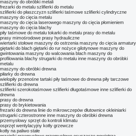
maszyny do obróbki metali
frezarki do metalu
szlifierki do metalu
szlifierki do płaszczyzn
szlifierki taśmowe
szlifierki cylindryczne
maszyny do cięcia metalu
maszyny do cięcia laserowego
maszyny do cięcia płomieniem
maszyny do cięcia blachy
piły taśmowe do metalu
tokarki do metalu
prasy do metalu
prasy mimośrodowe
prasy hydrauliczne
wiertarki stołowe
maszyny do ostrzenia
maszyny do cięcia armatury
giętarki do blach
giętarki do rur
nożyce gilotynowe
maszyny do
gwintowania
maszyny do walcowania blach
maszyny do
profilowania blachy
strugarki do metalu
inne maszyny do obróbki
metalu
maszyny do obróbki drewna
piłarky do drewna
wielopiły
przenośne tartaki
piły taśmowe do drewna
piły tarczowe
szlifierki do drewna
szlifierki szerokotaśmowe
szlifierki długotaśmowe
inne szlifierki do
drewna
prasy do drewna
prasy do brykietowania
frezarki do drewna
linie do mikrowczepów
dłutownice
okleiniarki
strugarki czterostronne
inne maszyny do obróbki drewna
przemysłowy sprzęt do kontroli klimatu
osprzęt wentylacyjny
kotły grzewcze
kotły na paliwo stałe
grzejniki przemysłowe
przemysłowe osuszacze powietrza