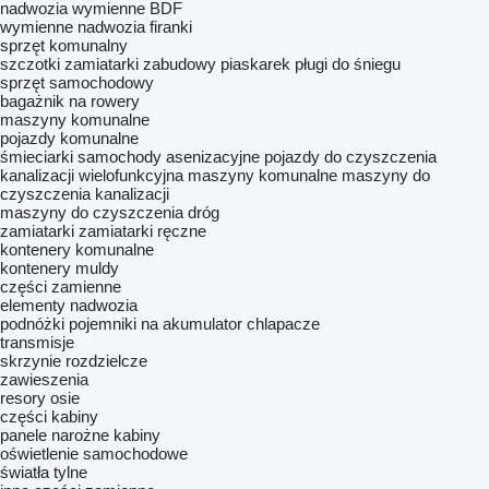
nadwozia wymienne BDF
wymienne nadwozia firanki
sprzęt komunalny
szczotki zamiatarki
zabudowy piaskarek
pługi do śniegu
sprzęt samochodowy
bagażnik na rowery
maszyny komunalne
pojazdy komunalne
śmieciarki
samochody asenizacyjne
pojazdy do czyszczenia
kanalizacji
wielofunkcyjna maszyny komunalne
maszyny do
czyszczenia kanalizacji
maszyny do czyszczenia dróg
zamiatarki
zamiatarki ręczne
kontenery komunalne
kontenery muldy
części zamienne
elementy nadwozia
podnóżki
pojemniki na akumulator
chlapacze
transmisje
skrzynie rozdzielcze
zawieszenia
resory
osie
części kabiny
panele narożne kabiny
oświetlenie samochodowe
światła tylne