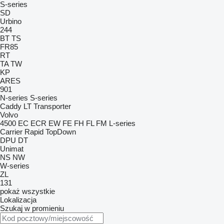
S-series
SD
Urbino
244
BT
TS
FR85
RT
TA
TW
KP
ARES
901
N-series
S-series
Caddy
LT
Transporter
Volvo
4500
EC
ECR
EW
FE
FH
FL
FM
L-series
Carrier
Rapid
TopDown
DPU
DT
Unimat
NS
NW
W-series
ZL
131
pokaż wszystkie
Lokalizacja
Szukaj w promieniu