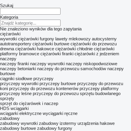
Szukaj
Kategoria
Nie znaleziono wyników dla tego zapytania
ciężarówki
wywrotki
ciężarówki furgony
lawety
mlekowozy
autocysterny
autotransportery
ciężarówki burtowe
ciężarówki do przewozu
drewna
ciężarówki hakowce
ciężarówki chłodnie
ciężarówki
platformy
bramowce
ciężarówki firanki
ciężarówki z jedzeniem
naczepy
naczepy firanki
naczepy wywrotki
naczepy niskopodwoziowe
naczepy betoniarki
naczepy do przewozu samochodów
naczepy
burtowe
ciągniki siodłowe
przyczepy
przyczepy wywrotki
przyczepy burtowe
przyczepy do przewozu
koni
przyczepy do przewozu kontenerów
przyczepy platformy
przyczepy leśne
przyczepy do przewozu sprzętu budowlanego
sprzęty
sprzęt do ciężarówek i naczep
HDS
wciągarki
wciągarki elektryczne
wyciągarki ręczne
zabudowy
zabudowy wywrotki
zabudowy izotermy
urządzenia hakowe
zabudowy burtowe
zabudowy furgony