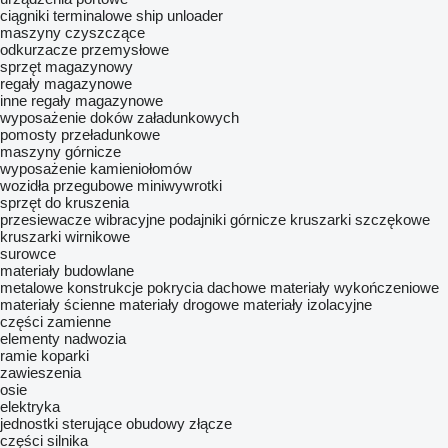
ciągniki terminalowe
ship unloader
maszyny czyszczące
odkurzacze przemysłowe
sprzęt magazynowy
regały magazynowe
inne regały magazynowe
wyposażenie doków załadunkowych
pomosty przeładunkowe
maszyny górnicze
wyposażenie kamieniołomów
wozidła przegubowe
miniwywrotki
sprzęt do kruszenia
przesiewacze wibracyjne
podajniki górnicze
kruszarki szczękowe
kruszarki wirnikowe
surowce
materiały budowlane
metalowe konstrukcje
pokrycia dachowe
materiały wykończeniowe
materiały ścienne
materiały drogowe
materiały izolacyjne
części zamienne
elementy nadwozia
ramie koparki
zawieszenia
osie
elektryka
jednostki sterujące
obudowy złącze
części silnika