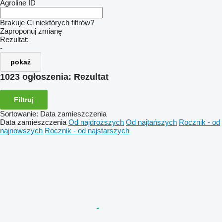
Agroline ID
Brakuje Ci niektórych filtrów?
Zaproponuj zmianę
Rezultat:
-
pokaż
1023 ogłoszenia:
Rezultat
Filtruj
Sortowanie
:
Data zamieszczenia
Data zamieszczenia
Od najdroższych
Od najtańszych
Rocznik - od
najnowszych
Rocznik - od najstarszych