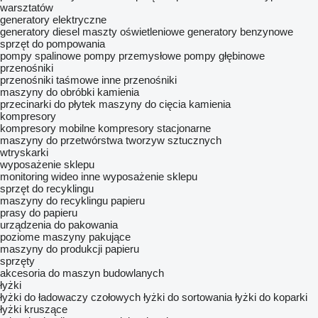
warsztatów
generatory elektryczne
generatory diesel
maszty oświetleniowe
generatory benzynowe
sprzęt do pompowania
pompy spalinowe
pompy przemysłowe
pompy głębinowe
przenośniki
przenośniki taśmowe
inne przenośniki
maszyny do obróbki kamienia
przecinarki do płytek
maszyny do cięcia kamienia
kompresory
kompresory mobilne
kompresory stacjonarne
maszyny do przetwórstwa tworzyw sztucznych
wtryskarki
wyposażenie sklepu
monitoring wideo
inne wyposażenie sklepu
sprzęt do recyklingu
maszyny do recyklingu papieru
prasy do papieru
urządzenia do pakowania
poziome maszyny pakujące
maszyny do produkcji papieru
sprzęty
akcesoria do maszyn budowlanych
łyżki
łyżki do ładowaczy czołowych
łyżki do sortowania
łyżki do koparki
łyżki kruszące