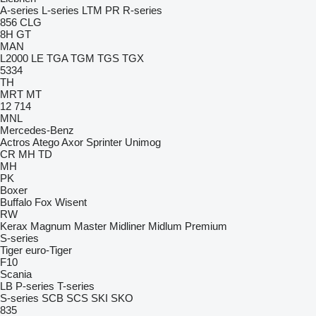
A-series
L-series
LTM
PR
R-series
856
CLG
8H GT
MAN
L2000
LE
TGA
TGM
TGS
TGX
5334
TH
MRT
MT
12
714
MNL
Mercedes-Benz
Actros
Atego
Axor
Sprinter
Unimog
CR
MH
TD
MH
PK
Boxer
Buffalo
Fox
Wisent
RW
Kerax
Magnum
Master
Midliner
Midlum
Premium
S-series
Tiger
euro-Tiger
F10
Scania
LB
P-series
T-series
S-series
SCB
SCS
SKI
SKO
835