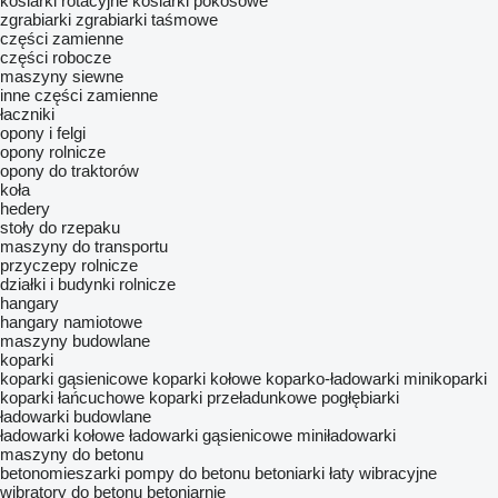
kosiarki rotacyjne
kosiarki pokosowe
zgrabiarki
zgrabiarki taśmowe
części zamienne
części robocze
maszyny siewne
inne części zamienne
łaczniki
opony i felgi
opony rolnicze
opony do traktorów
koła
hedery
stoły do rzepaku
maszyny do transportu
przyczepy rolnicze
działki i budynki rolnicze
hangary
hangary namiotowe
maszyny budowlane
koparki
koparki gąsienicowe
koparki kołowe
koparko-ładowarki
minikoparki
koparki łańcuchowe
koparki przeładunkowe
pogłębiarki
ładowarki budowlane
ładowarki kołowe
ładowarki gąsienicowe
miniładowarki
maszyny do betonu
betonomieszarki
pompy do betonu
betoniarki
łaty wibracyjne
wibratory do betonu
betoniarnie