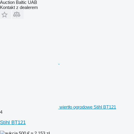
Auction Baltic UAB
Kontakt z dealerem
wiertło ogrodowe Stihl BT121
4
Stihl BT121
500 €
≈ 2 153 zł