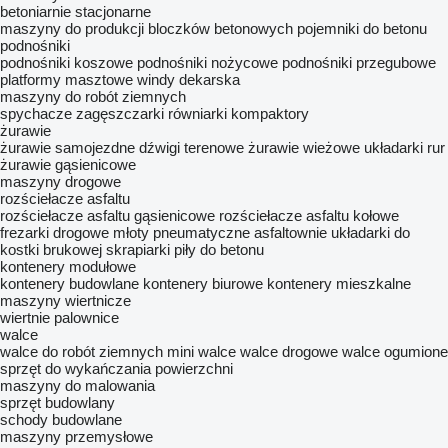
betoniarnie stacjonarne
maszyny do produkcji bloczków betonowych
pojemniki do betonu
podnośniki
podnośniki koszowe
podnośniki nożycowe
podnośniki przegubowe
platformy masztowe
windy dekarska
maszyny do robót ziemnych
spychacze
zagęszczarki
równiarki
kompaktory
żurawie
żurawie samojezdne
dźwigi terenowe
żurawie wieżowe
układarki rur
żurawie gąsienicowe
maszyny drogowe
rozściełacze asfaltu
rozściełacze asfaltu gąsienicowe
rozściełacze asfaltu kołowe
frezarki drogowe
młoty pneumatyczne
asfaltownie
układarki do
kostki brukowej
skrapiarki
piły do betonu
kontenery modułowe
kontenery budowlane
kontenery biurowe
kontenery mieszkalne
maszyny wiertnicze
wiertnie
palownice
walce
walce do robót ziemnych
mini walce
walce drogowe
walce ogumione
sprzęt do wykańczania powierzchni
maszyny do malowania
sprzęt budowlany
schody budowlane
maszyny przemysłowe