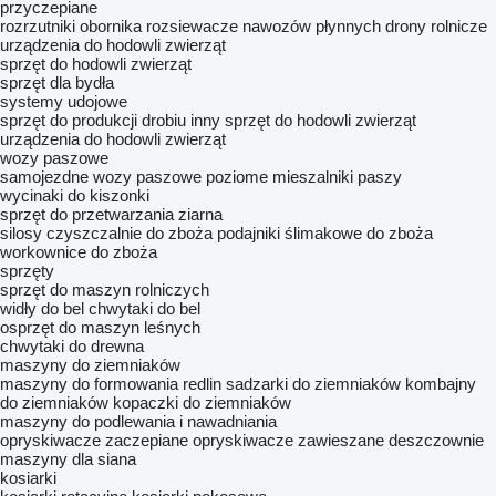
przyczepiane
rozrzutniki obornika
rozsiewacze nawozów płynnych
drony rolnicze
urządzenia do hodowli zwierząt
sprzęt do hodowli zwierząt
sprzęt dla bydła
systemy udojowe
sprzęt do produkcji drobiu
inny sprzęt do hodowli zwierząt
urządzenia do hodowli zwierząt
wozy paszowe
samojezdne wozy paszowe
poziome mieszalniki paszy
wycinaki do kiszonki
sprzęt do przetwarzania ziarna
silosy
czyszczalnie do zboża
podajniki ślimakowe do zboża
workownice do zboża
sprzęty
sprzęt do maszyn rolniczych
widły do bel
chwytaki do bel
osprzęt do maszyn leśnych
chwytaki do drewna
maszyny do ziemniaków
maszyny do formowania redlin
sadzarki do ziemniaków
kombajny
do ziemniaków
kopaczki do ziemniaków
maszyny do podlewania i nawadniania
opryskiwacze zaczepiane
opryskiwacze zawieszane
deszczownie
maszyny dla siana
kosiarki