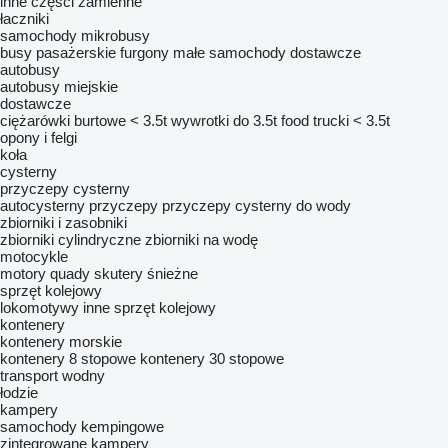
inne części zamienne
łaczniki
samochody
mikrobusy
busy pasażerskie
furgony
małe samochody dostawcze
autobusy
autobusy miejskie
dostawcze
ciężarówki burtowe < 3.5t
wywrotki do 3.5t
food trucki < 3.5t
opony i felgi
koła
cysterny
przyczepy cysterny
autocysterny przyczepy
przyczepy cysterny do wody
zbiorniki i zasobniki
zbiorniki cylindryczne
zbiorniki na wodę
motocykle
motory
quady
skutery śnieżne
sprzęt kolejowy
lokomotywy
inne sprzęt kolejowy
kontenery
kontenery morskie
kontenery 8 stopowe
kontenery 30 stopowe
transport wodny
łodzie
kampery
samochody kempingowe
zintegrowane kampery