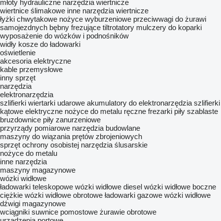
młoty hydrauliczne
narzędzia wiertnicze
wiertnice ślimakowe
inne narzędzia wiertnicze
łyżki chwytakowe
nożyce wyburzeniowe
przeciwwagi do żurawi
samojezdnych
bębny frezujące
tiltrotatory
mulczery do koparki
wyposażenie do wózków i podnośników
widły
kosze do ładowarki
oświetlenie
akcesoria elektryczne
kable przemysłowe
inny sprzęt
narzędzia
elektronarzędzia
szlifierki
wiertarki udarowe
akumulatory do elektronarzędzia
szlifierki
kątowe
elektryczne nożyce do metalu
ręczne frezarki
piły szablaste
bruzdownice
piły zanurzeniowe
przyrządy pomiarowe
narzędzia budowlane
maszyny do wiązania prętów zbrojeniowych
sprzęt ochrony osobistej
narzędzia ślusarskie
nożyce do metalu
inne narzędzia
maszyny magazynowe
wózki widłowe
ładowarki teleskopowe
wózki widłowe diesel
wózki widłowe boczne
ciężkie wózki widłowe
obrotowe ładowarki
gazowe wózki widłowe
dźwigi magazynowe
wciągniki
suwnice pomostowe
żurawie obrotowe
urządzenia portowe