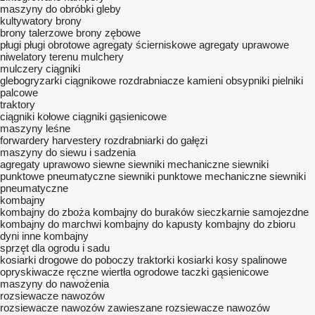
maszyny do obróbki gleby
kultywatory
brony
brony talerzowe
brony zębowe
pługi
pługi obrotowe
agregaty ścierniskowe
agregaty uprawowe
niwelatory terenu
mulchery
mulczery ciągniki
glebogryzarki ciągnikowe
rozdrabniacze kamieni
obsypniki
pielniki
palcowe
traktory
ciągniki kołowe
ciągniki gąsienicowe
maszyny leśne
forwardery
harvestery
rozdrabniarki do gałęzi
maszyny do siewu i sadzenia
agregaty uprawowo siewne
siewniki mechaniczne
siewniki
punktowe pneumatyczne
siewniki punktowe mechaniczne
siewniki
pneumatyczne
kombajny
kombajny do zboża
kombajny do buraków
sieczkarnie samojezdne
kombajny do marchwi
kombajny do kapusty
kombajny do zbioru
dyni
inne kombajny
sprzęt dla ogrodu i sadu
kosiarki drogowe do poboczy
traktorki kosiarki
kosy spalinowe
opryskiwacze ręczne
wiertła ogrodowe
taczki gąsienicowe
maszyny do nawożenia
rozsiewacze nawozów
rozsiewacze nawozów zawieszane
rozsiewacze nawozów