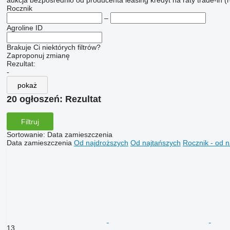
aukcja
bezpośrednio od producenta
leasing
kredyt
na raty
trade-in (
Rocznik
–
Agroline ID
Brakuje Ci niektórych filtrów?
Zaproponuj zmianę
Rezultat:
-
pokaż
20 ogłoszeń:
Rezultat
Filtruj
Sortowanie
:
Data zamieszczenia
Data zamieszczenia
Od najdroższych
Od najtańszych
Rocznik - od 
13