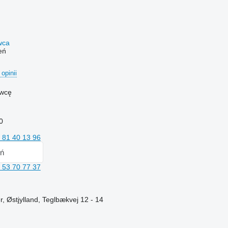
awca
eń
 opinii
awcę
0
 81 40 13 96
ń
 53 70 77 37
, Østjylland, Teglbækvej 12 - 14