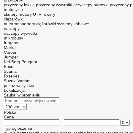
przyczepy
przyczepy lekkie
przyczepy wywrotki
przyczepy burtowe
przyczepy p
motocykle
skutery
motory
UTV
rowery
ciężarówki
autotransportery
ciężarówki systemy kablowe
naczepy
naczepy wywrotki
mikrobusy
furgony
Marka
Citroen
Jumper
Kel-Berg
Peugeot
Boxer
Scania
R-series
Suzuki
Variant
pokaż wszystkie
Lokalizacja
Szukaj w promieniu
Polska
Cena
–
Typ ogłoszenia