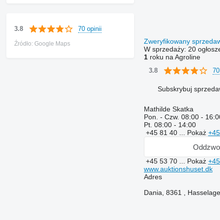
70 opinii
3.8
Zweryfikowany sprzed
Źródło: Google Maps
W sprzedaży:
20 ogłosz
1
roku na Agroline
70
3.8
Subskrybuj sprzed
Mathilde Skatka
Pon. - Czw.
08:00 - 16:0
Pt.
08:00 - 14:00
+45 81 40 ...
Pokaż
+45
Oddzwo
+45 53 70 ...
Pokaż
+45
www.auktionshuset.dk
Adres
Dania, 8361 , Hasselager