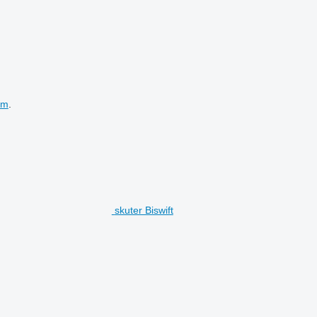
em
.
skuter Biswift