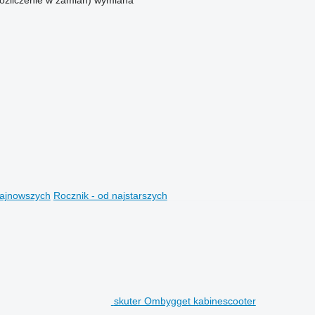
rozliczenie w zamian)
wymiana
najnowszych
Rocznik - od najstarszych
skuter Ombygget kabinescooter