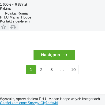
1 600 €
≈ 6 877 zł
Kabina
Polska, Rumia
F.H.U.Marian Hoppe
Kontakt z dealerem
Następna
2
3
…
10
1
Wyszukaj sprzęt dealera F.H.U.Marian Hoppe w tych kategoriach
Części zamienne
Sprzęty
Ciężarówki