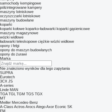
samochody kempingowe
półzintegrowane kampery
maszyny lotniskowe
oczyszczarki lotniskowe
maszyny budowlane
koparki
koparki kołowe
koparko-ładowarki
koparki gąsienicowe
maszyny magazynowe
wózki widłowe
ładowarki teleskopowe
ciężkie wózki widłowe
opony i felgi
opony do maszyn budowlanych
opony do żurawi
Marka
Nie znaleziono wyników dla tego zapytania
SUPRA
Eurotech
3CX
JS
A-series
Linde
MAN
TGA
TGL
TGM
TGS
TGX
MT
Meiller
Mercedes-Benz
A-Class
Actros
Arocs
Atego
Axor
Econic
SK
FM