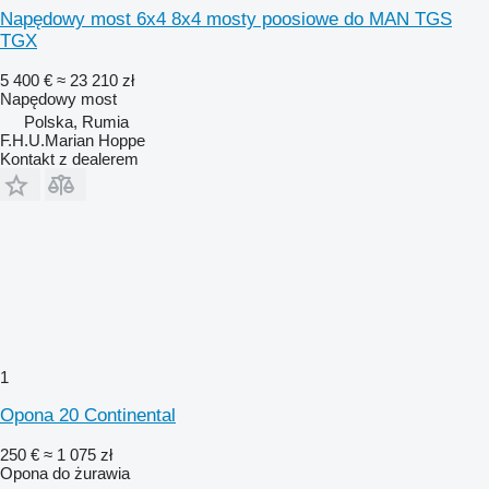
Napędowy most 6x4 8x4 mosty poosiowe do MAN TGS
TGX
5 400 €
≈ 23 210 zł
Napędowy most
Polska, Rumia
F.H.U.Marian Hoppe
Kontakt z dealerem
1
Opona 20 Continental
250 €
≈ 1 075 zł
Opona do żurawia