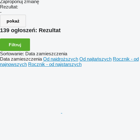
Zaproponuj zmianę
Rezultat:
-
pokaż
139 ogłoszeń:
Rezultat
Filtruj
Sortowanie
:
Data zamieszczenia
Data zamieszczenia
Od najdroższych
Od najtańszych
Rocznik - od
najnowszych
Rocznik - od najstarszych