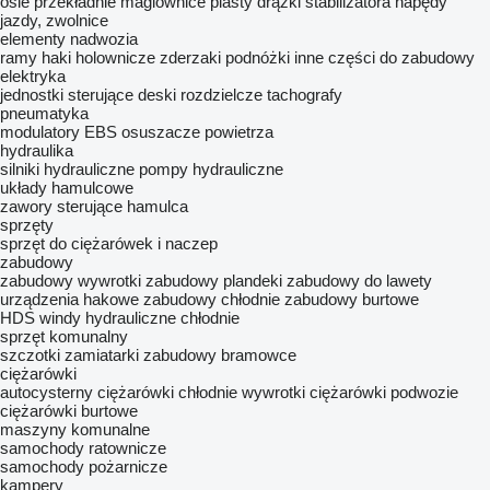
osie
przekładnie maglownice
piasty
drążki stabilizatora
napędy
jazdy, zwolnice
elementy nadwozia
ramy
haki holownicze
zderzaki
podnóżki
inne części do zabudowy
elektryka
jednostki sterujące
deski rozdzielcze
tachografy
pneumatyka
modulatory EBS
osuszacze powietrza
hydraulika
silniki hydrauliczne
pompy hydrauliczne
układy hamulcowe
zawory sterujące hamulca
sprzęty
sprzęt do ciężarówek i naczep
zabudowy
zabudowy wywrotki
zabudowy plandeki
zabudowy do lawety
urządzenia hakowe
zabudowy chłodnie
zabudowy burtowe
HDS
windy hydrauliczne
chłodnie
sprzęt komunalny
szczotki zamiatarki
zabudowy bramowce
ciężarówki
autocysterny
ciężarówki chłodnie
wywrotki
ciężarówki podwozie
ciężarówki burtowe
maszyny komunalne
samochody ratownicze
samochody pożarnicze
kampery