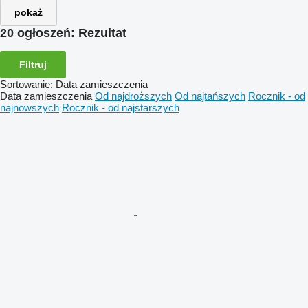
pokaż
20 ogłoszeń:
Rezultat
Filtruj
Sortowanie
:
Data zamieszczenia
Data zamieszczenia
Od najdroższych
Od najtańszych
Rocznik - od
najnowszych
Rocznik - od najstarszych