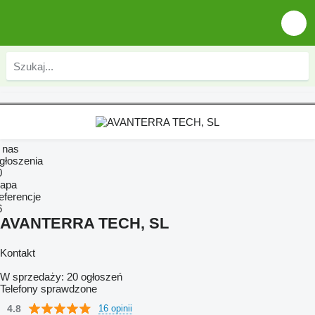
 nas
głoszenia
0
apa
eferencje
6
AVANTERRA TECH, SL
Kontakt
W sprzedaży:
20 ogłoszeń
Telefony sprawdzone
4.8
16 opinii