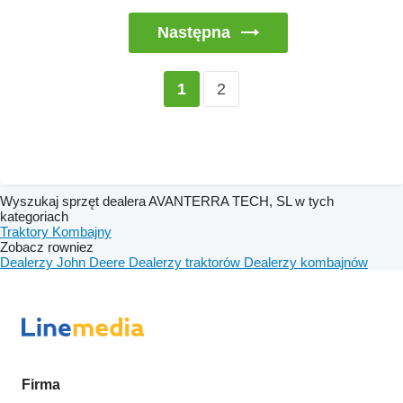
Następna
2
1
Wyszukaj sprzęt dealera AVANTERRA TECH, SL w tych
kategoriach
Traktory
Kombajny
Zobacz rowniez
Dealerzy John Deere
Dealerzy traktorów
Dealerzy kombajnów
Firma