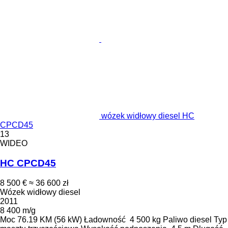
wózek widłowy diesel HC
CPCD45
13
WIDEO
HC CPCD45
8 500 €
≈ 36 600 zł
Wózek widłowy diesel
2011
8 400 m/g
Moc
76.19 KM (56 kW)
Ładowność
4 500 kg
Paliwo
diesel
Typ