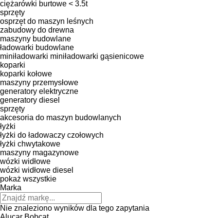
ciężarówki burtowe < 3.5t
sprzęty
osprzęt do maszyn leśnych
zabudowy do drewna
maszyny budowlane
ładowarki budowlane
miniładowarki
miniładowarki gąsienicowe
koparki
koparki kołowe
maszyny przemysłowe
generatory elektryczne
generatory diesel
sprzęty
akcesoria do maszyn budowlanych
łyżki
łyżki do ładowaczy czołowych
łyżki chwytakowe
maszyny magazynowe
wózki widłowe
wózki widłowe diesel
pokaż wszystkie
Marka
Nie znaleziono wyników dla tego zapytania
Alucar
Bobcat