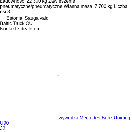
Ładowność
22 300 kg
Zawieszenie
pneumatyczne/pneumatyczne
Własna masa
7 700 kg
Liczba
osi
3
Estonia, Sauga vald
Baltic Truck OÜ
Kontakt z dealerem
wywrotka Mercedes-Benz Unimog
U90
32