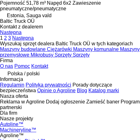
Pojemność
51,78 m³
Napęd
6x2
Zawieszenie
pneumatyczne/pneumatyczne
Estonia, Sauga vald
Baltic Truck OÜ
Kontakt z dealerem
Następna
1
2
3
Następna
Wyszukaj sprzęt dealera Baltic Truck OÜ w tych kategoriach
Maszyny budowlane
Ciężarówki
Maszyny komunalne
Maszyny
przemysłowe
Mikrobusy
Sprzęty
Sprzęty
Firma
O nas
Pomoc
Kontakt
Polska / polski
Informacja
Regulamin
Polityka prywatności
Porady dotyczące
bezpieczeństwa
Opinie o Agroline
Blog
Katalog marki
Nasza oferta
Reklama w Agroline
Dodaj ogłoszenie
Zamieść baner
Program
partnerski
Dla firm
Nasze projekty
Autoline™
Machineryline™
Agroline™