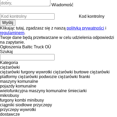
Wiadomość
Kod kontrolny
Klikając tutaj, zgadzasz się z naszą
polityką prywatności
i
regulaminem
.
Twoje dane będą przetwarzane w celu udzielenia odpowiedzi
na zapytanie.
Ogłoszenia Baltic Truck OÜ
Szukaj
Kategoria
ciężarówki
ciężarówki furgony
wywrotki
ciężarówki burtowe
ciężarówki
platformy
ciężarówki podwozie
ciężarówki firanki
maszyny komunalne
pojazdy komunalne
wielofunkcyjna maszyny komunalne
śmieciarki
mikrobusy
furgony
kombi minibusy
ciągniki siodłowe
przyczepy
przyczepy wywrotki
dostawcze