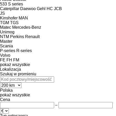
533
S series
Caterpillar
Daewoo
Gehl
HC
JCB
JS
Kinshofer
MAN
TGM
TGS
Matec
Mercedes-Benz
Unimog
NTM
Perkins
Renault
Master
Scania
P-series
R-series
Volvo
FE
FH
FM
pokaż wszystkie
Lokalizacja
Szukaj w promieniu
Polska
pokaż wszystkie
Cena
–
Typ ogłoszenia