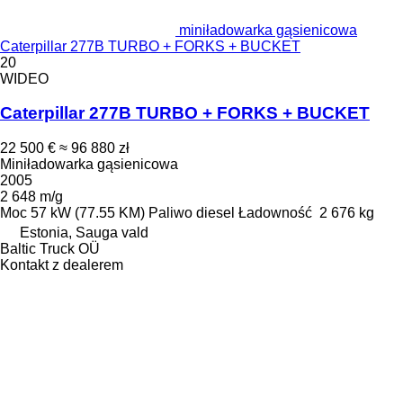
miniładowarka gąsienicowa
Caterpillar 277B TURBO + FORKS + BUCKET
20
WIDEO
Caterpillar 277B TURBO + FORKS + BUCKET
22 500 €
≈ 96 880 zł
Miniładowarka gąsienicowa
2005
2 648 m/g
Moc
57 kW (77.55 KM)
Paliwo
diesel
Ładowność
2 676 kg
Estonia, Sauga vald
Baltic Truck OÜ
Kontakt z dealerem