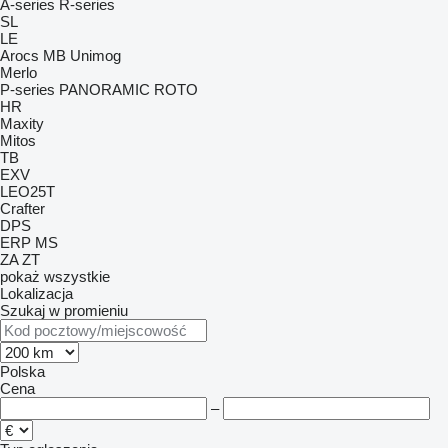
A-series
R-series
SL
LE
Arocs
MB
Unimog
Merlo
P-series
PANORAMIC
ROTO
HR
Maxity
Mitos
TB
EXV
LEO25T
Crafter
DPS
ERP
MS
ZA
ZT
pokaż wszystkie
Lokalizacja
Szukaj w promieniu
Polska
Cena
–