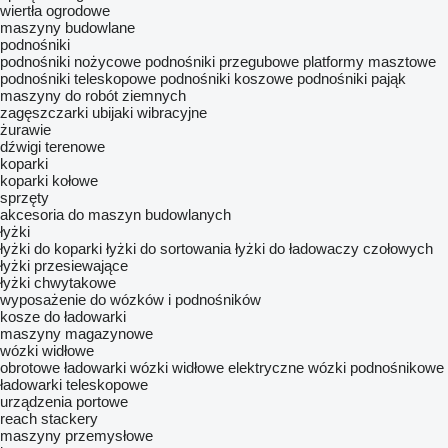
wiertła ogrodowe
maszyny budowlane
podnośniki
podnośniki nożycowe
podnośniki przegubowe
platformy masztowe
podnośniki teleskopowe
podnośniki koszowe
podnośniki pająk
maszyny do robót ziemnych
zagęszczarki
ubijaki wibracyjne
żurawie
dźwigi terenowe
koparki
koparki kołowe
sprzęty
akcesoria do maszyn budowlanych
łyżki
łyżki do koparki
łyżki do sortowania
łyżki do ładowaczy czołowych
łyżki przesiewające
łyżki chwytakowe
wyposażenie do wózków i podnośników
kosze do ładowarki
maszyny magazynowe
wózki widłowe
obrotowe ładowarki
wózki widłowe elektryczne
wózki podnośnikowe
ładowarki teleskopowe
urządzenia portowe
reach stackery
maszyny przemysłowe