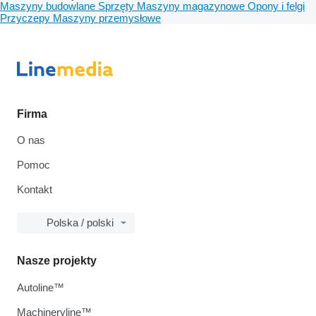
Maszyny budowlane
Sprzęty
Maszyny magazynowe
Opony i felgi
Przyczepy
Maszyny przemysłowe
Firma
O nas
Pomoc
Kontakt
Polska / polski
Nasze projekty
Autoline™
Machineryline™