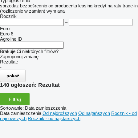
Typ ogłoszenia
sprzedaż
bezpośrednio od producenta
leasing
kredyt
na raty
trade-in
(rozliczenie w zamian)
wymiana
Rocznik
–
Euro
Euro 6
Agroline ID
Brakuje Ci niektórych filtrów?
Zaproponuj zmianę
Rezultat:
-
pokaż
140 ogłoszeń:
Rezultat
Filtruj
Sortowanie
:
Data zamieszczenia
Data zamieszczenia
Od najdroższych
Od najtańszych
Rocznik - od
najnowszych
Rocznik - od najstarszych