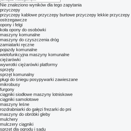
Nie znaleziono wyników dla tego zapytania
przyczepy
przyczepy kablowe
przyczepy burtowe
przyczepy lekkie
przyczepy
ostrzegawcze
opony i felgi
koła
opony do osobówki
maszyny komunalne
maszyny do czyszczenia dróg
zamiatarki ręczne
pojazdy komunalne
wielofunkcyjna maszyny komunalne
ciężarówki
wywrotki
ciężarówki platformy
sprzęty
sprzęt komunalny
pługi do śniegu
posypywarki zawieszane
mikrobusy
furgony
ciągniki siodłowe
maszyny lotniskowe
ciągniki samolotowe
maszyny leśne
rozdrabniarki do gałęzi
frezarki do pni
maszyny do obróbki gleby
mulchery
mulczery ciągniki
sprzęt dla ogrodu i sadu