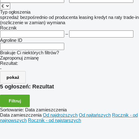
Typ ogłoszenia
sprzedaż
bezpośrednio od producenta
leasing
kredyt
na raty
trade-in
(rozliczenie w zamian)
wymiana
Rocznik
–
Agroline ID
Brakuje Ci niektórych filtrów?
Zaproponuj zmianę
Rezultat:
-
pokaż
5 ogłoszeń:
Rezultat
Filtruj
Sortowanie
:
Data zamieszczenia
Data zamieszczenia
Od najdroższych
Od najtańszych
Rocznik - od
najnowszych
Rocznik - od najstarszych