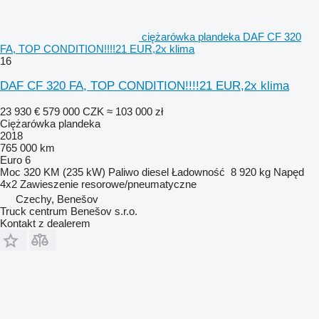
ciężarówka plandeka DAF CF 320
FA, TOP CONDITION!!!!21 EUR,2x klima
16
DAF CF 320 FA, TOP CONDITION!!!!21 EUR,2x klima
23 930 €
579 000 CZK
≈ 103 000 zł
Ciężarówka plandeka
2018
765 000 km
Euro 6
Moc
320 KM (235 kW)
Paliwo
diesel
Ładowność
8 920 kg
Napęd
4x2
Zawieszenie
resorowe/pneumatyczne
Czechy, Benešov
Truck centrum Benešov s.r.o.
Kontakt z dealerem