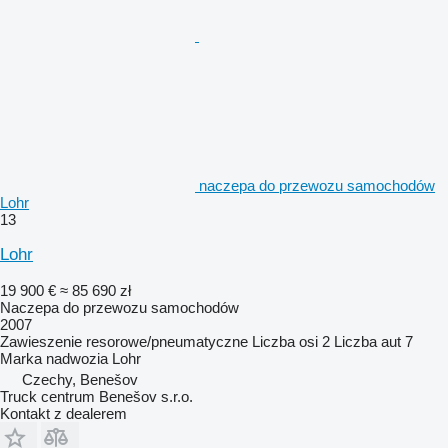
naczepa do przewozu samochodów
Lohr
13
Lohr
19 900 €
≈ 85 690 zł
Naczepa do przewozu samochodów
2007
Zawieszenie
resorowe/pneumatyczne
Liczba osi
2
Liczba aut
7
Marka nadwozia
Lohr
Czechy, Benešov
Truck centrum Benešov s.r.o.
Kontakt z dealerem