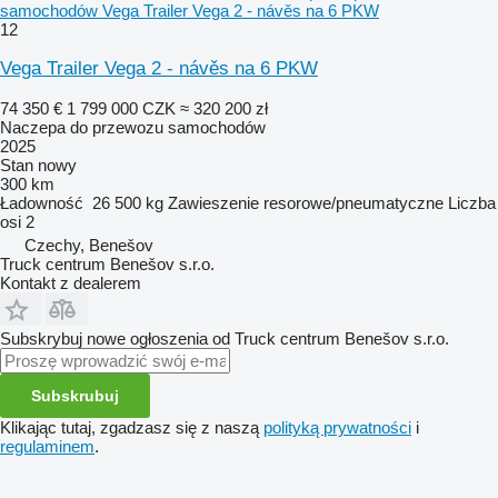
samochodów Vega Trailer Vega 2 - návěs na 6 PKW
12
Vega Trailer Vega 2 - návěs na 6 PKW
74 350 €
1 799 000 CZK
≈ 320 200 zł
Naczepa do przewozu samochodów
2025
Stan
nowy
300 km
Ładowność
26 500 kg
Zawieszenie
resorowe/pneumatyczne
Liczba
osi
2
Czechy, Benešov
Truck centrum Benešov s.r.o.
Kontakt z dealerem
Subskrybuj nowe ogłoszenia od Truck centrum Benešov s.r.o.
Subskrubuj
Klikając tutaj, zgadzasz się z naszą
polityką prywatności
i
regulaminem
.