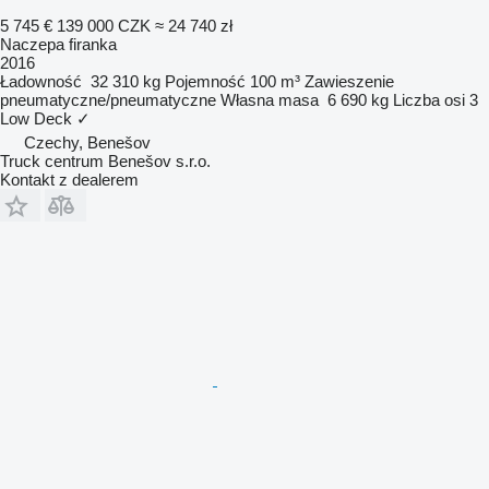
5 745 €
139 000 CZK
≈ 24 740 zł
Naczepa firanka
2016
Ładowność
32 310 kg
Pojemność
100 m³
Zawieszenie
pneumatyczne/pneumatyczne
Własna masa
6 690 kg
Liczba osi
3
Low Deck
✓
Czechy, Benešov
Truck centrum Benešov s.r.o.
Kontakt z dealerem