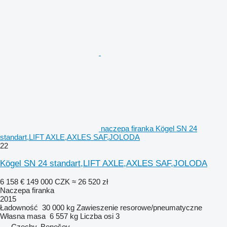
naczepa firanka Kögel SN 24
standart,LIFT AXLE,AXLES SAF,JOLODA
22
Kögel SN 24 standart,LIFT AXLE,AXLES SAF,JOLODA
6 158 €
149 000 CZK
≈ 26 520 zł
Naczepa firanka
2015
Ładowność
30 000 kg
Zawieszenie
resorowe/pneumatyczne
Własna masa
6 557 kg
Liczba osi
3
Czechy, Benešov