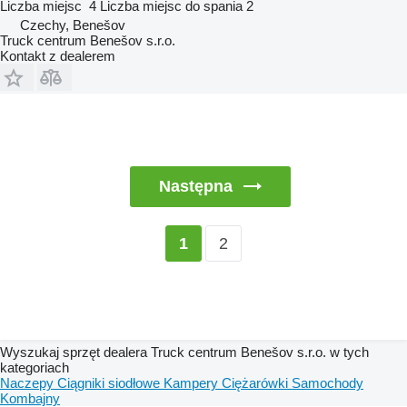
Liczba miejsc
4
Liczba miejsc do spania
2
Czechy, Benešov
Truck centrum Benešov s.r.o.
Kontakt z dealerem
Następna
2
1
Wyszukaj sprzęt dealera Truck centrum Benešov s.r.o. w tych
kategoriach
Naczepy
Ciągniki siodłowe
Kampery
Ciężarówki
Samochody
Kombajny