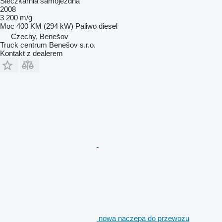
Sieczkarnia samojezdna
2008
3 200 m/g
Moc
400 KM (294 kW)
Paliwo
diesel
Czechy, Benešov
Truck centrum Benešov s.r.o.
Kontakt z dealerem
nowa naczepa do przewozu