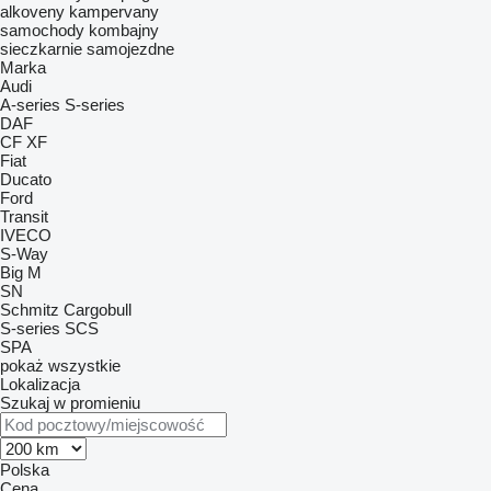
alkoveny
kampervany
samochody
kombajny
sieczkarnie samojezdne
Marka
Audi
A-series
S-series
DAF
CF
XF
Fiat
Ducato
Ford
Transit
IVECO
S-Way
Big M
SN
Schmitz Cargobull
S-series
SCS
SPA
pokaż wszystkie
Lokalizacja
Szukaj w promieniu
Polska
Cena