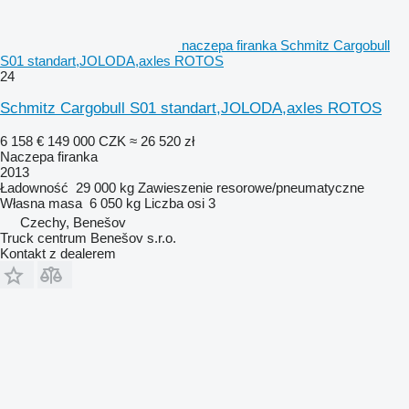
naczepa firanka Schmitz Cargobull
S01 standart,JOLODA,axles ROTOS
24
Schmitz Cargobull S01 standart,JOLODA,axles ROTOS
6 158 €
149 000 CZK
≈ 26 520 zł
Naczepa firanka
2013
Ładowność
29 000 kg
Zawieszenie
resorowe/pneumatyczne
Własna masa
6 050 kg
Liczba osi
3
Czechy, Benešov
Truck centrum Benešov s.r.o.
Kontakt z dealerem