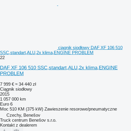
ciągnik siodłowy DAF XF 106 510
SSC,standart,ALU,2x klima,ENGINE PROBLEM
22
DAF XF 106 510 SSC,standart,ALU,2x klima,ENGINE
PROBLEM
7 999 €
≈ 34 440 zł
Ciągnik siodłowy
2015
1 057 000 km
Euro 6
Moc
510 KM (375 kW)
Zawieszenie
resorowe/pneumatyczne
Czechy, Benešov
Truck centrum Benešov s.r.o.
Kontakt z dealerem