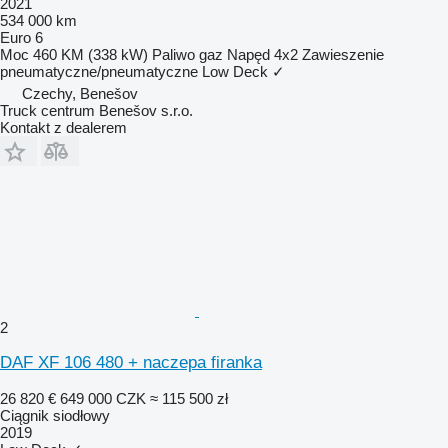
2021
534 000 km
Euro 6
Moc
460 KM (338 kW)
Paliwo
gaz
Napęd
4x2
Zawieszenie
pneumatyczne/pneumatyczne
Low Deck
✓
Czechy, Benešov
Truck centrum Benešov s.r.o.
Kontakt z dealerem
2
DAF XF 106 480 + naczepa firanka
26 820 €
649 000 CZK
≈ 115 500 zł
Ciągnik siodłowy
2019