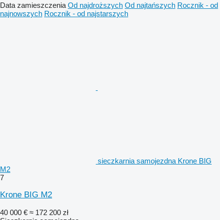
Data zamieszczenia
Od najdroższych
Od najtańszych
Rocznik - od
najnowszych
Rocznik - od najstarszych
sieczkarnia samojezdna Krone BIG
M2
7
Krone BIG M2
40 000 €
≈ 172 200 zł