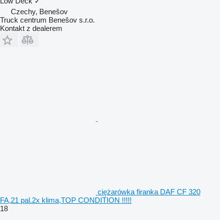
Low Deck
✓
Czechy, Benešov
Truck centrum Benešov s.r.o.
Kontakt z dealerem
ciężarówka firanka DAF CF 320
FA,21 pal.2x klima,TOP CONDITION !!!!!
18