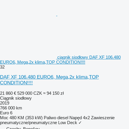
ciągnik siodłowy DAF XF 106.480
EURO6, Mega,2x klima,TOP CONDITION!!!!
32
DAF XF 106.480 EURO6, Mega,2x klima,TOP
CONDITION!!!!
21 860 €
529 000 CZK
≈ 94 150 zł
Ciągnik siodłowy
2019
766 000 km
Euro 6
Moc
480 KM (353 kW)
Paliwo
diesel
Napęd
4x2
Zawieszenie
pneumatyczne/pneumatyczne
Low Deck
✓
Czechy, Benešov